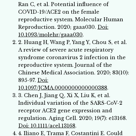
Ran C, et al. Potential influence of
COVID-19/ACE2 on the female
reproductive system. Molecular Human
Reproduction. 2020; gaaa030.
Doi:
10.1093/molehr/gaaa030
.
2. Huang H, Wang P, Yang Y, Chou S, et al.
A review of severe acute respiratory
syndrome coronavirus 2 infection in the
reproductive system. Journal of the
Chinese Medical Association. 2020; 83(10):
895-97.
Doi:
10.1097/JCMA.0000000000000388
.
3. Chen J, Jiang Q, Xi X, Liu K, et al.
Individual variation of the SARS-CoV-2
receptor ACE2 gene expression and
regulation. Aging Cell. 2020; 19(7): e13168.
Doi: 10.1111/acel.13168
.
4. Iliano E, Trama F, Costantini E. Could