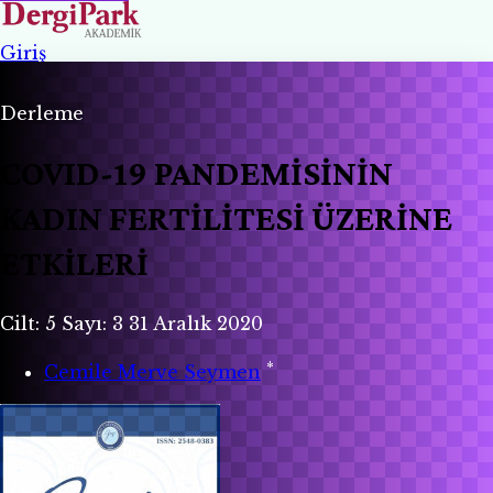
Giriş
Derleme
COVID-19 PANDEMİSİNİN
KADIN FERTİLİTESİ ÜZERİNE
ETKİLERİ
Cilt: 5
Sayı: 3
31 Aralık 2020
*
Cemile Merve Seymen