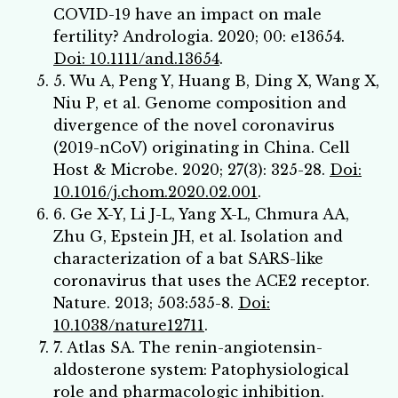
COVID-19 have an impact on male
fertility? Andrologia. 2020; 00: e13654.
Doi: 10.1111/and.13654
.
5. Wu A, Peng Y, Huang B, Ding X, Wang X,
Niu P, et al. Genome composition and
divergence of the novel coronavirus
(2019-nCoV) originating in China. Cell
Host & Microbe. 2020; 27(3): 325-28.
Doi:
10.1016/j.chom.2020.02.001
.
6. Ge X-Y, Li J-L, Yang X-L, Chmura AA,
Zhu G, Epstein JH, et al. Isolation and
characterization of a bat SARS-like
coronavirus that uses the ACE2 receptor.
Nature. 2013; 503:535-8.
Doi:
10.1038/nature12711
.
7. Atlas SA. The renin-angiotensin-
aldosterone system: Patophysiological
role and pharmacologic inhibition.