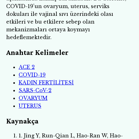
COVID-19’un ovaryum, uterus, serviks
dokuları ile vajinal sıvı üzerindeki olası
etkileri ve bu etkilere sebep olan
mekanizmaları ortaya koymayı
hedeflemektedir.
Anahtar Kelimeler
ACE 2
COVID-19
KADIN FERTİLİTESİ
SARS-CoV-2
OVARYUM
UTERUS
Kaynakça
1. Jing Y, Run-Qian L, Hao-Ran W, Hao-