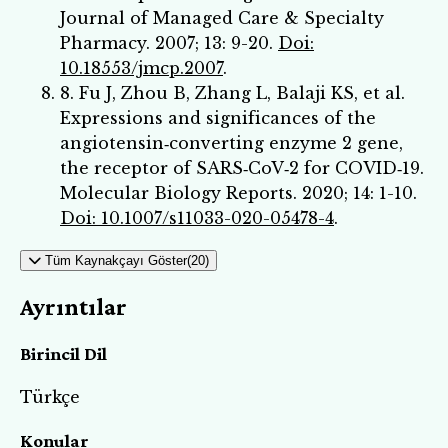
Journal of Managed Care & Specialty
Pharmacy. 2007; 13: 9-20.
Doi:
10.18553/jmcp.2007
.
8. Fu J, Zhou B, Zhang L, Balaji KS, et al.
Expressions and significances of the
angiotensin‑converting enzyme 2 gene,
the receptor of SARS‑CoV‑2 for COVID‑19.
Molecular Biology Reports. 2020; 14: 1-10.
Doi: 10.1007/s11033-020-05478-4
.
Tüm Kaynakçayı Göster(20)
Ayrıntılar
Birincil Dil
Türkçe
Konular