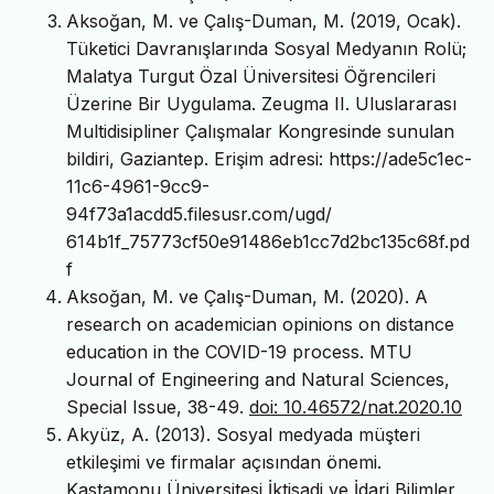
Aksoğan, M. ve Çalış-Duman, M. (2019, Ocak).
Tüketici Davranışlarında Sosyal Medyanın Rolü;
Malatya Turgut Özal Üniversitesi Öğrencileri
Üzerine Bir Uygulama. Zeugma II. Uluslararası
Multidisipliner Çalışmalar Kongresinde sunulan
bildiri, Gaziantep. Erişim adresi: https://ade5c1ec-
11c6-4961-9cc9-
94f73a1acdd5.filesusr.com/ugd/
614b1f_75773cf50e91486eb1cc7d2bc135c68f.pd
f
Aksoğan, M. ve Çalış-Duman, M. (2020). A
research on academician opinions on distance
education in the COVID-19 process. MTU
Journal of Engineering and Natural Sciences,
Special Issue, 38-49.
doi: 10.46572/nat.2020.10
Akyüz, A. (2013). Sosyal medyada müşteri
etkileşimi ve firmalar açısından önemi.
Kastamonu Üniversitesi İktisadi ve İdari Bilimler