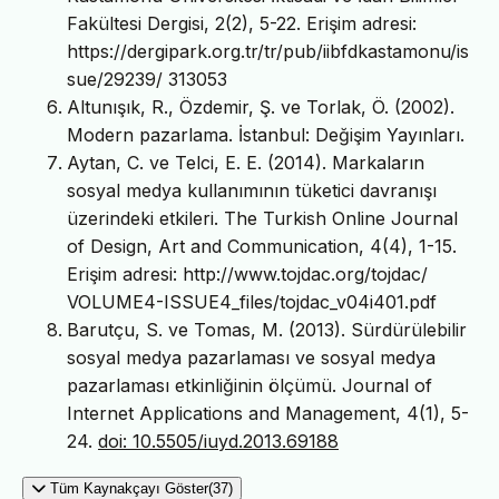
Fakültesi Dergisi, 2(2), 5-22. Erişim adresi:
https://dergipark.org.tr/tr/pub/iibfdkastamonu/is
sue/29239/ 313053
Altunışık, R., Özdemir, Ş. ve Torlak, Ö. (2002).
Modern pazarlama. İstanbul: Değişim Yayınları.
Aytan, C. ve Telci, E. E. (2014). Markaların
sosyal medya kullanımının tüketici davranışı
üzerindeki etkileri. The Turkish Online Journal
of Design, Art and Communication, 4(4), 1-15.
Erişim adresi: http://www.tojdac.org/tojdac/
VOLUME4-ISSUE4_files/tojdac_v04i401.pdf
Barutçu, S. ve Tomas, M. (2013). Sürdürülebilir
sosyal medya pazarlaması ve sosyal medya
pazarlaması etkinliğinin ölçümü. Journal of
Internet Applications and Management, 4(1), 5-
24.
doi: 10.5505/iuyd.2013.69188
Tüm Kaynakçayı Göster(37)