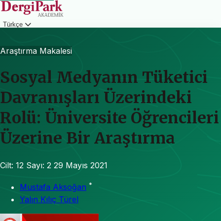
Türkçe
Giriş
Araştırma Makalesi
Sosyal Medyanın Tüketici
Davranışları Üzerindeki
Rolü: Üniversite Öğrencileri
Üzerine Bir Araştırma
Cilt: 12
Sayı: 2
29 Mayıs 2021
*
Mustafa Aksoğan
Yalın Kılıç Türel