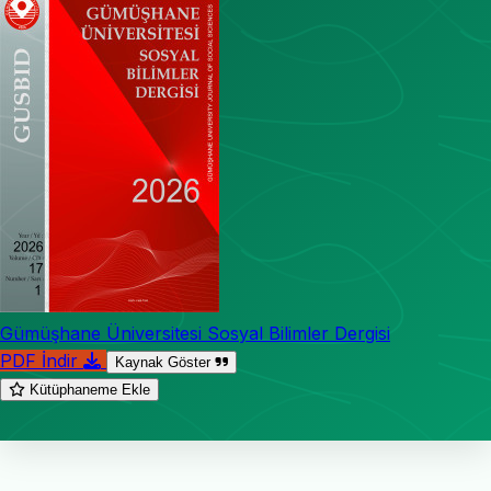
Gümüşhane Üniversitesi Sosyal Bilimler Dergisi
PDF İndir
Kaynak Göster
Kütüphaneme Ekle