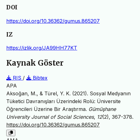
DOI
https://doi.org/10.36362/gumus.865207
IZ
https://izlik.org/JA99HH77KT
Kaynak Göster
RIS
/
Bibtex
APA
Aksoğan, M., & Türel, Y. K. (2021). Sosyal Medyanın
Tüketici Davranışları Üzerindeki Rolü: Üniversite
Öğrencileri Üzerine Bir Araştırma.
Gümüşhane
University Journal of Social Sciences
,
12
(2), 367-378.
https://doi.org/10.36362/gumus.865207