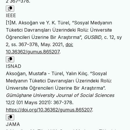
2 367–378.
IEEE
[1]M. Aksoğan ve Y. K. Türel, “Sosyal Medyanın
Tüketici Davranışları Üzerindeki Rolü: Üniversite
Öğrencileri Üzerine Bir Araştırma”,
GUSBID
, c. 12, sy
2, ss. 367–378, May. 2021,
doi:
10.36362/gumus.865207
.
ISNAD
Aksoğan, Mustafa - Türel, Yalın Kılıç. “Sosyal
Medyanın Tüketici Davranışları Üzerindeki Rolü:
Üniversite Öğrencileri Üzerine Bir Araştırma”.
Gümüşhane University Journal of Social Sciences
12/2 (01 Mayıs 2021): 367-378.
https://doi.org/10.36362/gumus.865207
.
JAMA