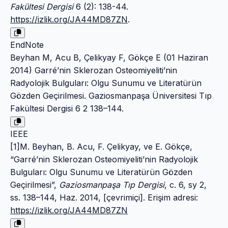
Fakültesi Dergisi
6 (2): 138-44.
https://izlik.org/JA44MD87ZN
.
EndNote
Beyhan M, Acu B, Çelikyay F, Gökçe E (01 Haziran
2014) Garré’nin Sklerozan Osteomiyeliti’nin
Radyolojik Bulguları: Olgu Sunumu ve Literatürün
Gözden Geçirilmesi. Gaziosmanpaşa Üniversitesi Tıp
Fakültesi Dergisi 6 2 138–144.
IEEE
[1]M. Beyhan, B. Acu, F. Çelikyay, ve E. Gökçe,
“Garré’nin Sklerozan Osteomiyeliti’nin Radyolojik
Bulguları: Olgu Sunumu ve Literatürün Gözden
Geçirilmesi”,
Gaziosmanpaşa Tıp Dergisi
, c. 6, sy 2,
ss. 138–144, Haz. 2014, [çevrimiçi]. Erişim adresi:
https://izlik.org/JA44MD87ZN