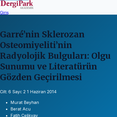
Giriş
Garré’nin Sklerozan
Osteomiyeliti’nin
Radyolojik Bulguları: Olgu
Sunumu ve Literatürün
Gözden Geçirilmesi
Cilt: 6
Sayı: 2
1 Haziran 2014
Murat Beyhan
Berat Acu
Fatih Çelikyay