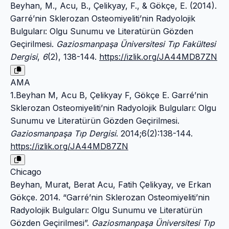
Beyhan, M., Acu, B., Çelikyay, F., & Gökçe, E. (2014).
Garré’nin Sklerozan Osteomiyeliti’nin Radyolojik
Bulguları: Olgu Sunumu ve Literatürün Gözden
Geçirilmesi.
Gaziosmanpaşa Üniversitesi Tıp Fakültesi
Dergisi
,
6
(2), 138-144.
https://izlik.org/JA44MD87ZN
AMA
1.Beyhan M, Acu B, Çelikyay F, Gökçe E. Garré’nin
Sklerozan Osteomiyeliti’nin Radyolojik Bulguları: Olgu
Sunumu ve Literatürün Gözden Geçirilmesi.
Gaziosmanpaşa Tıp Dergisi
. 2014;6(2):138-144.
https://izlik.org/JA44MD87ZN
Chicago
Beyhan, Murat, Berat Acu, Fatih Çelikyay, ve Erkan
Gökçe. 2014. “Garré’nin Sklerozan Osteomiyeliti’nin
Radyolojik Bulguları: Olgu Sunumu ve Literatürün
Gözden Geçirilmesi”.
Gaziosmanpaşa Üniversitesi Tıp