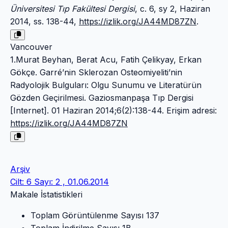
Üniversitesi Tıp Fakültesi Dergisi
, c. 6, sy 2, Haziran
2014, ss. 138-44,
https://izlik.org/JA44MD87ZN
.
Vancouver
1.Murat Beyhan, Berat Acu, Fatih Çelikyay, Erkan
Gökçe. Garré’nin Sklerozan Osteomiyeliti’nin
Radyolojik Bulguları: Olgu Sunumu ve Literatürün
Gözden Geçirilmesi. Gaziosmanpaşa Tıp Dergisi
[Internet]. 01 Haziran 2014;6(2):138-44. Erişim adresi:
https://izlik.org/JA44MD87ZN
Arşiv
Cilt: 6 Sayı: 2 , 01.06.2014
Makale İstatistikleri
Toplam Görüntülenme Sayısı
137