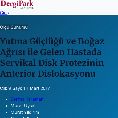
Giriş
Olgu Sunumu
Yutma Güçlüğü ve Boğaz
Ağrısı ile Gelen Hastada
Servikal Disk Protezinin
Anterior Dislokasyonu
Cilt: 9
Sayı: 1
1 Mart 2017
Serhat Karaman
Murat Uysal
Murat Yıldırım