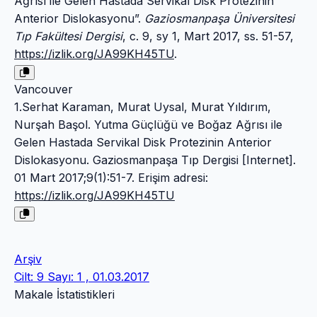
Ağrısı ile Gelen Hastada Servikal Disk Protezinin
Anterior Dislokasyonu”.
Gaziosmanpaşa Üniversitesi
Tıp Fakültesi Dergisi
, c. 9, sy 1, Mart 2017, ss. 51-57,
https://izlik.org/JA99KH45TU
.
Vancouver
1.Serhat Karaman, Murat Uysal, Murat Yıldırım,
Nurşah Başol. Yutma Güçlüğü ve Boğaz Ağrısı ile
Gelen Hastada Servikal Disk Protezinin Anterior
Dislokasyonu. Gaziosmanpaşa Tıp Dergisi [Internet].
01 Mart 2017;9(1):51-7. Erişim adresi:
https://izlik.org/JA99KH45TU
Arşiv
Cilt: 9 Sayı: 1 , 01.03.2017
Makale İstatistikleri