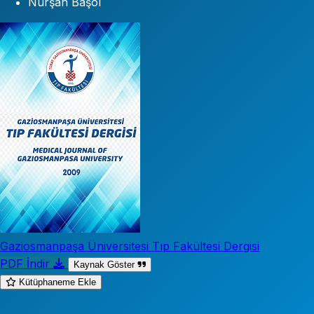
Nurşah Başol
Gaziosmanpaşa Üniversitesi Tıp Fakültesi Dergisi
PDF İndir
Kaynak Göster
Kütüphaneme Ekle