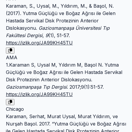
Karaman, S., Uysal, M., Yıldırım, M., & Başol, N.
(2017). Yutma Güçlüğü ve Boğaz Ağrısı ile Gelen
Hastada Servikal Disk Protezinin Anterior
Dislokasyonu.
Gaziosmanpaşa Üniversitesi Tıp
Fakültesi Dergisi
,
9
(1), 51-57.
https://izlik.org/JA99KH45TU
AMA
1.Karaman S, Uysal M, Yıldırım M, Başol N. Yutma
Güçlüğü ve Boğaz Ağrısı ile Gelen Hastada Servikal
Disk Protezinin Anterior Dislokasyonu.
Gaziosmanpaşa Tıp Dergisi
. 2017;9(1):51-57.
https://izlik.org/JA99KH45TU
Chicago
Karaman, Serhat, Murat Uysal, Murat Yıldırım, ve
Nurşah Başol. 2017. “Yutma Güçlüğü ve Boğaz Ağrısı
ile Gelen Hastada Servikal Disk Protezinin Anterior