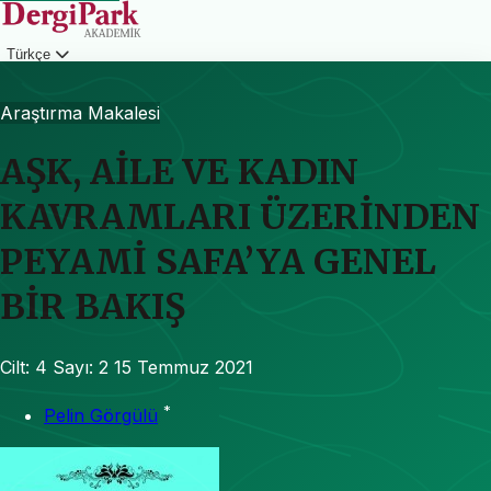
Türkçe
Giriş
Araştırma Makalesi
AŞK, AİLE VE KADIN
KAVRAMLARI ÜZERİNDEN
PEYAMİ SAFA’YA GENEL
BİR BAKIŞ
Cilt: 4
Sayı: 2
15 Temmuz 2021
*
Pelin Görgülü