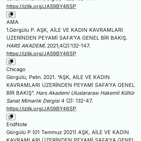
https://izlik.org/JA59BY46SP
AMA
1.Görgülü P. AŞK, AİLE VE KADIN KAVRAMLARI
ÜZERİNDEN PEYAMİ SAFA’YA GENEL BİR BAKIŞ.
HARS AKADEMİ
. 2021;4(2):132-147.
https://izlik.org/JA59BY46SP
Chicago
Görgülü, Pelin. 2021. “AŞK, AİLE VE KADIN
KAVRAMLARI ÜZERİNDEN PEYAMİ SAFA’YA GENEL
BİR BAKIŞ”.
Hars Akademi Uluslararası Hakemli Kültür
Sanat Mimarlık Dergisi
4 (2): 132-47.
https://izlik.org/JA59BY46SP
.
EndNote
Görgülü P (01 Temmuz 2021) AŞK, AİLE VE KADIN
KAVRAMLARI ÜZERİNDEN PEYAMİ SAFA’YA GENEL