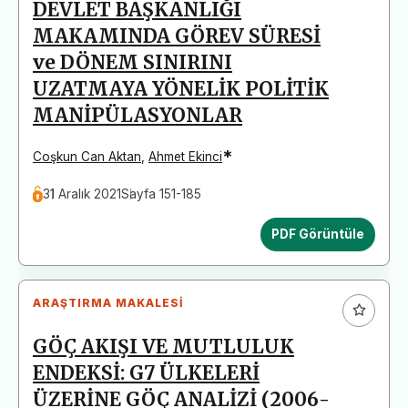
DEVLET BAŞKANLIĞI
MAKAMINDA GÖREV SÜRESİ
ve DÖNEM SINIRINI
UZATMAYA YÖNELİK POLİTİK
MANİPÜLASYONLAR
*
Coşkun Can Aktan
,
Ahmet Ekinci
31 Aralık 2021
Sayfa 151-185
PDF Görüntüle
ARAŞTIRMA MAKALESI
GÖÇ AKIŞI VE MUTLULUK
ENDEKSİ: G7 ÜLKELERİ
ÜZERİNE GÖÇ ANALİZİ (2006-