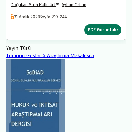
*
Doğukan Salih Kutlutürk
,
Ayhan Orhan
31 Aralık 2021
Sayfa 210-244
PDF Görüntüle
Yayın Türü
Tümünü Göster
5
Araştırma Makalesi
5