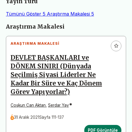
Yayın Türü
Tümünü Göster
5
Araştırma Makalesi
5
Makaleler
Araştırma Makalesi
ARAŞTIRMA MAKALESI
DEVLET BAŞKANLARI ve
DÖNEM SINIRI (Dünyada
Seçilmiş Siyasi Liderler Ne
Kadar Bir Süre ve Kaç Dönem
Görev Yapıyorlar?)
*
Coşkun Can Aktan
,
Serdar Yay
31 Aralık 2021
Sayfa 111-137
PDF Görüntüle