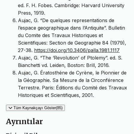
ed. F. H. Fobes. Cambridge: Harvard University
Press, 1919.
Aujac, G. “De quelques representations de
l’espace geographique dans l’Antiquite”. Bulletin
du Comite des Travaux Historiques et
Scientifiques: Section de Geographie 84 (1979),
27-38.
https://doi.org/10.3406/palla.1981.1117
Aujac, G. “The ‘Revolution’ of Ptolemy”. ed. S.
Bianchetti vd. Leiden, Boston: Brill, 2016.
Aujac, G. Ératosthène de Cyrène, le Pionnier de
la Géographie. Sa Mesure de la Circonférence
Terrestre. Paris: Éditions du Comité des Travaux
Historiques et Scientifiques, 2001.
Tüm Kaynakçayı Göster(85)
Ayrıntılar