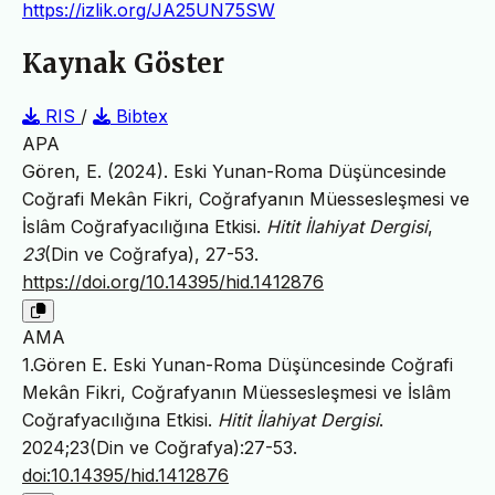
https://izlik.org/JA25UN75SW
Kaynak Göster
RIS
/
Bibtex
APA
Gören, E. (2024). Eski Yunan-Roma Düşüncesinde
Coğrafi Mekân Fikri, Coğrafyanın Müessesleşmesi ve
İslâm Coğrafyacılığına Etkisi.
Hitit İlahiyat Dergisi
,
23
(Din ve Coğrafya), 27-53.
https://doi.org/10.14395/hid.1412876
AMA
1.Gören E. Eski Yunan-Roma Düşüncesinde Coğrafi
Mekân Fikri, Coğrafyanın Müessesleşmesi ve İslâm
Coğrafyacılığına Etkisi.
Hitit İlahiyat Dergisi
.
2024;23(Din ve Coğrafya):27-53.
doi:10.14395/hid.1412876