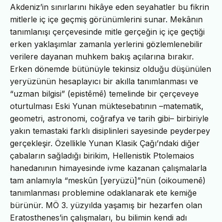
Akdeniz’in sınırlarını hikâye eden seyahatler bu fikrin
mitlerle iç içe geçmiş görünümlerini sunar. Mekânın
tanımlanışı çerçevesinde mitle gerçeğin iç içe geçtiği
erken yaklaşımlar zamanla yerlerini gözlemlenebilir
verilere dayanan muhkem bakış açılarına bırakır.
Erken dönemde bütünüyle tekinsiz olduğu düşünülen
yeryüzünün hesaplayıcı bir akılla tanımlanması ve
“uzman bilgisi” (epistēmē) temelinde bir çerçeveye
oturtulması Eski Yunan müktesebatının –matematik,
geometri, astronomi, coğrafya ve tarih gibi– birbiriyle
yakın temastaki farklı disiplinleri sayesinde peyderpey
gerçekleşir. Özellikle Yunan Klasik Çağı’ndaki diğer
çabaların sağladığı birikim, Hellenistik Ptolemaios
hanedanının himayesinde ivme kazanan çalışmalarla
tam anlamıyla “meskûn [yeryüzü]”nün (oikoumenē)
tanımlanması problemine odaklanarak ete kemiğe
bürünür. MÖ 3. yüzyılda yaşamış bir hezarfen olan
Eratosthenes’in çalışmaları, bu bilimin kendi adı