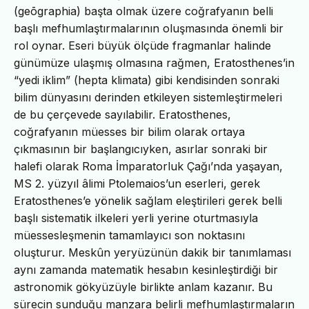
(geōgraphia) başta olmak üzere coğrafyanın belli
başlı mefhumlaştırmalarının oluşmasında önemli bir
rol oynar. Eseri büyük ölçüde fragmanlar halinde
günümüze ulaşmış olmasına rağmen, Eratosthenes’in
“yedi iklim” (hepta klimata) gibi kendisinden sonraki
bilim dünyasını derinden etkileyen sistemleştirmeleri
de bu çerçevede sayılabilir. Eratosthenes,
coğrafyanın müesses bir bilim olarak ortaya
çıkmasının bir başlangıcıyken, asırlar sonraki bir
halefi olarak Roma İmparatorluk Çağı’nda yaşayan,
MS 2. yüzyıl âlimi Ptolemaios’un eserleri, gerek
Eratosthenes’e yönelik sağlam eleştirileri gerek belli
başlı sistematik ilkeleri yerli yerine oturtmasıyla
müessesleşmenin tamamlayıcı son noktasını
oluşturur. Meskûn yeryüzünün dakik bir tanımlaması
aynı zamanda matematik hesabın kesinleştirdiği bir
astronomik gökyüzüyle birlikte anlam kazanır. Bu
sürecin sunduğu manzara belirli mefhumlaştırmaların