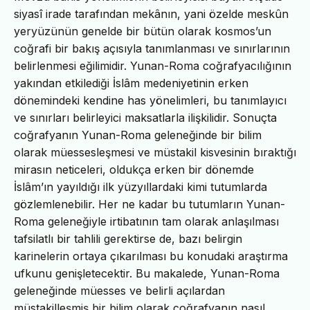
siyasî irade tarafından mekânın, yani özelde meskûn
yeryüzünün genelde bir bütün olarak kosmos’un
coğrafi bir bakış açısıyla tanımlanması ve sınırlarının
belirlenmesi eğilimidir. Yunan-Roma coğrafyacılığının
yakından etkilediği İslâm medeniyetinin erken
dönemindeki kendine has yönelimleri, bu tanımlayıcı
ve sınırları belirleyici maksatlarla ilişkilidir. Sonuçta
coğrafyanın Yunan-Roma geleneğinde bir bilim
olarak müessesleşmesi ve müstakil kisvesinin bıraktığı
mirasın neticeleri, oldukça erken bir dönemde
İslâm’ın yayıldığı ilk yüzyıllardaki kimi tutumlarda
gözlemlenebilir. Her ne kadar bu tutumların Yunan-
Roma geleneğiyle irtibatının tam olarak anlaşılması
tafsilatlı bir tahlili gerektirse de, bazı belirgin
karinelerin ortaya çıkarılması bu konudaki araştırma
ufkunu genişletecektir. Bu makalede, Yunan-Roma
geleneğinde müesses ve belirli açılardan
müstakilleşmiş bir bilim olarak coğrafyanın nasıl