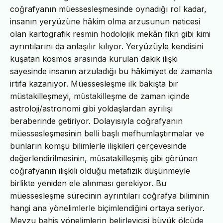
coğrafyanın müessesleşmesinde oynadığı rol kadar,
insanın yeryüzüne hâkim olma arzusunun neticesi
olan kartografik resmin hodolojik mekân fikri gibi kimi
ayrıntılarını da anlaşılır kılıyor. Yeryüzüyle kendisini
kuşatan kosmos arasında kurulan dakik ilişki
sayesinde insanın arzuladığı bu hâkimiyet de zamanla
irtifa kazanıyor. Müessesleşme ilk bakışta bir
müstakilleşmeyi, müstakilleşme de zaman içinde
astroloji/astronomi gibi yoldaşlardan ayrılışı
beraberinde getiriyor. Dolayısıyla coğrafyanın
müessesleşmesinin belli başlı mefhumlaştırmalar ve
bunların komşu bilimlerle ilişkileri çerçevesinde
değerlendirilmesinin, müsatakilleşmiş gibi görünen
coğrafyanın ilişkili olduğu metafizik düşünmeyle
birlikte yeniden ele alınması gerekiyor. Bu
müessesleşme sürecinin ayrıntıları coğrafya biliminin
hangi ana yönelimlerle biçimlendiğini ortaya seriyor.
Mevzu bahis yönelimlerin belirleyicisi büyük ölçüde