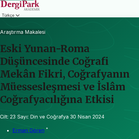
Türkçe
Giriş
Araştırma Makalesi
Eski Yunan-Roma
Düşüncesinde Coğrafi
Mekân Fikri, Coğrafyanın
Müessesleşmesi ve İslâm
Coğrafyacılığına Etkisi
Cilt: 23
Sayı: Din ve Coğrafya
30 Nisan 2024
*
Erman Gören