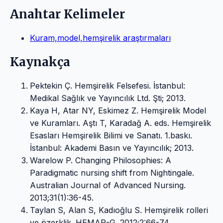
Anahtar Kelimeler
Kuram,model,hemşirelik araştırmaları
Kaynakça
Pektekin Ç. Hemşirelik Felsefesi. İstanbul:
Medikal Sağlık ve Yayıncılık Ltd. Şti; 2013.
Kaya H, Atar NY, Eskimez Z. Hemşirelik Model
ve Kuramları. Aştı T, Karadağ A. eds. Hemşirelik
Esasları Hemşirelik Bilimi ve Sanatı. 1.baskı.
İstanbul: Akademi Basın ve Yayıncılık; 2013.
Warelow P. Changing Philosophies: A
Paradigmatic nursing shift from Nightingale.
Australian Journal of Advanced Nursing.
2013;31(1):36-45.
Taylan S, Alan S, Kadıoğlu S. Hemşirelik rolleri
ve özerklik. HEMAR-G. 2012;2:66-74.