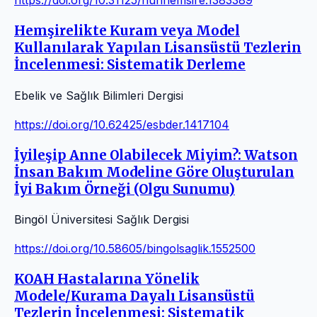
https://doi.org/10.31125/hunhemsire.1383389
Hemşirelikte Kuram veya Model
Kullanılarak Yapılan Lisansüstü Tezlerin
İncelenmesi: Sistematik Derleme
Ebelik ve Sağlık Bilimleri Dergisi
https://doi.org/10.62425/esbder.1417104
İyileşip Anne Olabilecek Miyim?: Watson
İnsan Bakım Modeline Göre Oluşturulan
İyi Bakım Örneği (Olgu Sunumu)
Bingöl Üniversitesi Sağlık Dergisi
https://doi.org/10.58605/bingolsaglik.1552500
KOAH Hastalarına Yönelik
Modele/Kurama Dayalı Lisansüstü
Tezlerin İncelenmesi: Sistematik