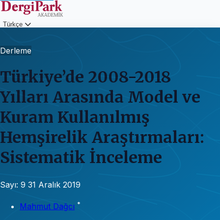
Türkçe
Giriş
Derleme
Türkiye’de 2008-2018
Yılları Arasında Model ve
Kuram Kullanılmış
Hemşirelik Araştırmaları:
Sistematik İnceleme
Sayı: 9
31 Aralık 2019
*
Mahmut Dağcı