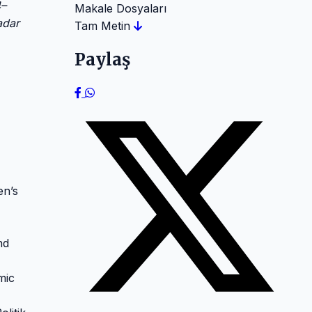
4–
Makale Dosyaları
adar
Tam Metin
Paylaş
en’s
nd
mic