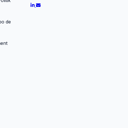
litik
po de
ment