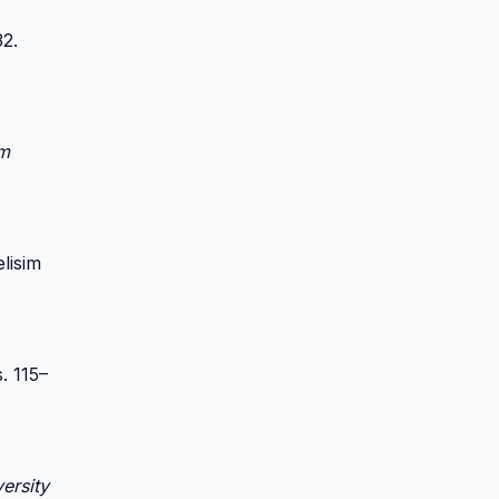
32.
im
lisim
s. 115–
ersity