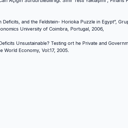
Açığın Sürdürülebilirliği: Sınır Testi Yaklaşımı”, Finans Po
Deficits, and the Feldstein- Horioka Puzzle in Egypt”, Gru
conomics University of Coimbra, Portugal, 2006,
icits Unsustainable? Testing ort he Private and Govern
he World Economy, Vol:17, 2005.