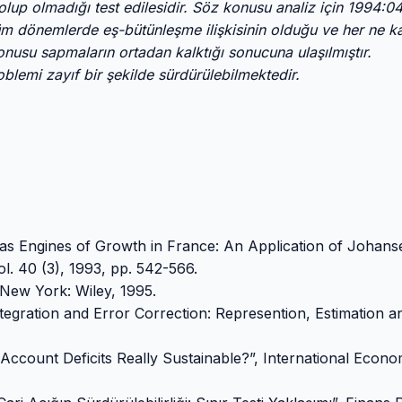
olup olmadığı test edilesidir. Söz konusu analiz için 1994:0
üm dönemlerde eş-bütünleşme ilişkisinin olduğu ve her ne k
su sapmaların ortadan kalktığı sonucuna ulaşılmıştır.
blemi zayıf bir şekilde sürdürülebilmektedir.
s Engines of Growth in France: An Application of Johans
l. 40 (3), 1993, pp. 542-566.
New York: Wiley, 1995.
egration and Error Correction: Represention, Estimation a
ccount Deficits Really Sustainable?”, International Econo