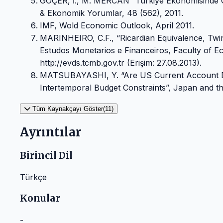
GÖÇER, İ., M. MERCAN “Türkiye Ekonomisinde Cari 
& Ekonomik Yorumlar, 48 (562), 2011.
IMF, Wold Economic Outlook, April 2011.
MARINHEIRO, C.F., “Ricardian Equivalence, Twin 
Estudos Monetarios e Financeiros, Faculty of E
http://evds.tcmb.gov.tr (Erişim: 27.08.2013).
MATSUBAYASHI, Y. “Are US Current Account Def
Intertemporal Budget Constraints”, Japan and t
Tüm Kaynakçayı Göster(11)
Ayrıntılar
Birincil Dil
Türkçe
Konular
-