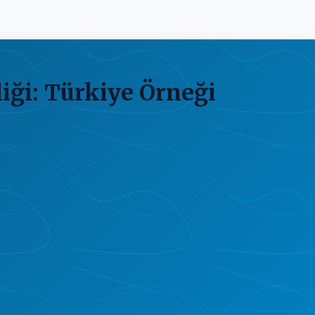
iği: Türkiye Örneği