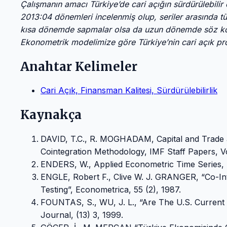
Çalışmanın amacı Türkiye’de cari açığın sürdürülebilir 
2013:04 dönemleri incelenmiş olup, seriler arasında t
kısa dönemde sapmalar olsa da uzun dönemde söz konu
Ekonometrik modelimize göre Türkiye’nin cari açık pro
Anahtar Kelimeler
Cari Açık, Finansman Kalitesi, Sürdürülebilirlik
Kaynakça
DAVID, T.C., R. MOGHADAM, Capital and Trade a
Cointegration Methodology, IMF Staff Papers, Vo
ENDERS, W., Applied Econometric Time Series, 
ENGLE, Robert F., Clive W. J. GRANGER, “Co-Int
Testing”, Econometrica, 55 (2), 1987.
FOUNTAS, S., WU, J. L., “Are The U.S. Current A
Journal, (13) 3, 1999.