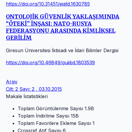
https://doi.org/10.31451/ejatd.1630785
ONTOLOJİK GÜVENLİK YAKLAŞIMINDA
“ÖTEKİ” İNŞASI: NATO-RUSYA
FEDERASYONU ARASINDA KİMLİKSEL
GERİLİM
Giresun Üniversitesi İktisadi ve İdari Bilimler Dergisi
https://doi.org/10.46849/guiibd.1803539
Arşiv
Cilt: 2 Sayı: 2 , 03.10.2015
Makale İstatistikleri
Toplam Görüntülenme Sayısı
1.9B
Toplam İndirilme Sayısı
15B
Toplam Favorilere Ekleme Sayısı
1
Crossref Atıf Sayısı
6