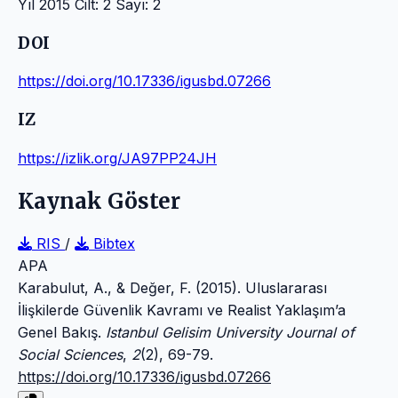
Yıl 2015 Cilt: 2 Sayı: 2
DOI
https://doi.org/10.17336/igusbd.07266
IZ
https://izlik.org/JA97PP24JH
Kaynak Göster
RIS
/
Bibtex
APA
Karabulut, A., & Değer, F. (2015). Uluslararası
İlişkilerde Güvenlik Kavramı ve Realist Yaklaşım’a
Genel Bakış.
Istanbul Gelisim University Journal of
Social Sciences
,
2
(2), 69-79.
https://doi.org/10.17336/igusbd.07266