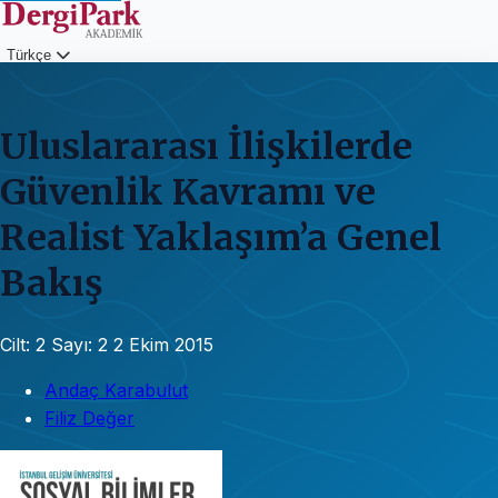
Türkçe
Giriş
Uluslararası İlişkilerde
Güvenlik Kavramı ve
Realist Yaklaşım’a Genel
Bakış
Cilt: 2
Sayı: 2
2 Ekim 2015
Andaç Karabulut
Filiz Değer