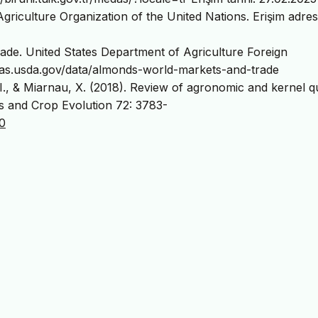
culture Organization of the United Nations. Erişim adresi
de. United States Department of Agriculture Foreign
w.fas.usda.gov/data/almonds-world-markets-and-trade
, I., & Miarnau, X. (2018). Review of agronomic and kernel qu
es and Crop Evolution 72: 3783-
-0