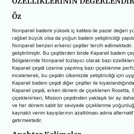
ÖZELLİKLERİNİN DEĞERLENDİR
Öz
Nonpareil bademi yüksek iç kalitesi ile pazar değeri y
rağbet büyük olsa da yoğun badem yetiştiriciliği yapıla
Nonpareil benzeri erkenci çeşitler tercih edilmektedir.
geliştirilmiştir. Bu çeşitlerden biride Kapareil badem çeş
Bölgelerinde Nonpareil tozlayıcı olarak bazı özellikle
Kapareil çeşidi üzerine yapılmış bazı çiçeklenme pe
incelenerek, bu çeşidin ülkemizde yetiştiriciliği için
Kapareil badem çeşidi diğer çeşitler ile kıyaslandığın
Kapareil çeşidi, erken dönem de çiçeklenen Rosetta, S
çiçeklenirken, Mission çeşidinden yaklaşık bir ay daha
ve her dönem sabit bir seviyede çiçeklenme yoğunluğuna
kaynaklı verim kayıplarının azaltılması adına alternati
getirmektedir.