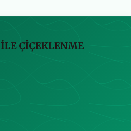
 İLE ÇİÇEKLENME