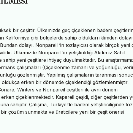
İLMESİ
üksek bir çeşittir. Ülkemizde geç çiçeklenen badem çeşitleri
n Kaliforniya gibi bölgelerde sahip oldukları iklimden dolayı
 Bundan dolayı, Nonpareil ’in tozlayıcısı olarak birçok yeni ç
ididir. Ülkemizde Nonpareil ‘in yetiştirildiği Akdeniz Sahil
re sahip yeni çeşitlere ihtiyaç duyulmaktadır. Bu araştırmam
rformans çalışmaları (Çiçeklenme zamanı ve yoğunluğu, ver
 uygunluğu gözlenmiştir. Yapılmış çalışmaların taranması sonu
da oldukça erken bir dönemde çiçeklendiği gözlemlenmiştir.
onara, Winters ve Nonpareil çeşitleri ile aynı dönem
 erken çiçeklenmektedir. Kapareil çeşidi, diğer çeşitlerden 
 sahiptir. Çalışma, Türkiye’de badem yetiştiriciliğinde toz
f bir çözüm sunmakta ve üreticilere yeni bir çeşit önerisi