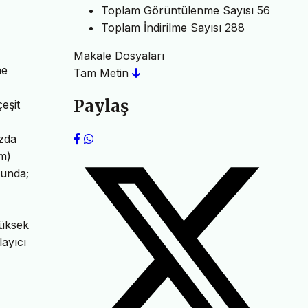
Toplam Görüntülenme Sayısı
56
Toplam İndirilme Sayısı
288
Makale Dosyaları
ne
Tam Metin
Paylaş
eşit
ızda
im)
cunda;
yüksek
layıcı