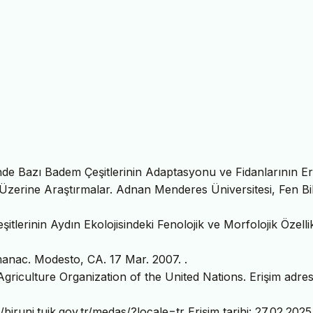
sinde Bazı Badem Çeşitlerinin Adaptasyonu ve Fidanlarının E
zerine Araştırmalar. Adnan Menderes Üniversitesi, Fen Bil
tlerinin Aydın Ekolojisindeki Fenolojik ve Morfolojik Özellik
manac. Modesto, CA. 17 Mar. 2007.
.
iculture Organization of the United Nations. Erişim adres
biruni.tuik.gov.tr/medas/?locale=tr Erişim tarihi: 27.02.2025