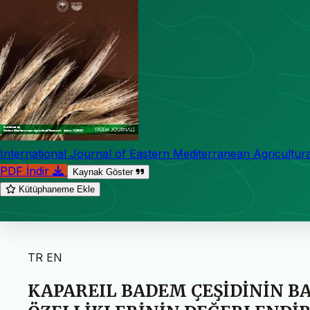
International Journal of Eastern Mediterranean Agricultur
PDF İndir
Kaynak Göster
Kütüphaneme Ekle
TR
EN
KAPAREIL BADEM ÇEŞİDİNİN BA