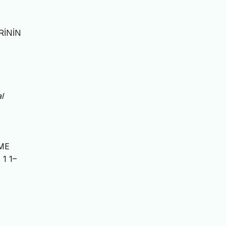
RİNİN
l
NME
 1 1–