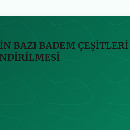
İN BAZI BADEM ÇEŞİTLERİ
ENDİRİLMESİ