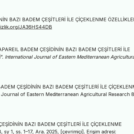
İNİN BAZI BADEM ÇEŞİTLERİ İLE ÇİÇEKLENME ÖZELLİKLE
//izlik.org/JA36HS44DB
“KAPAREIL BADEM ÇEŞİDİNİN BAZI BADEM ÇEŞİTLERİ İLE
”.
International Journal of Eastern Mediterranean Agricultura
L BADEM ÇEŞİDİNİN BAZI BADEM ÇEŞİTLERİ İLE ÇİÇEKLE
urnal of Eastern Mediterranean Agricultural Research 8
 ÇEŞİDİNİN BAZI BADEM ÇEŞİTLERİ İLE ÇİÇEKLENME
 8, sy 1, ss. 1–17, Ara. 2025, [çevrimiçi]. Erişim adresi: