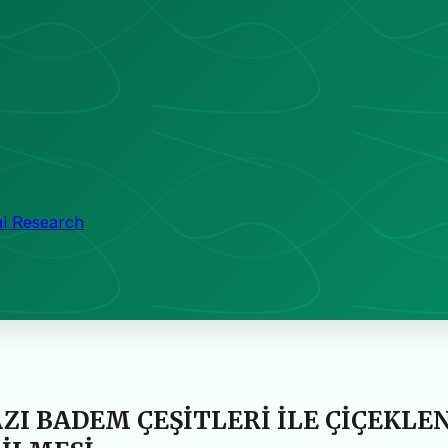
al Research
ZI BADEM ÇEŞİTLERİ İLE ÇİÇEKL