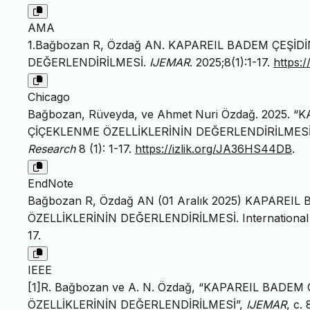
AMA
1.Bağbozan R, Özdağ AN. KAPAREIL BADEM ÇEŞİD
DEĞERLENDİRİLMESİ.
IJEMAR
. 2025;8(1):1-17.
https:
Chicago
Bağbozan, Rüveyda, ve Ahmet Nuri Özdağ. 2025. 
ÇİÇEKLENME ÖZELLİKLERİNİN DEĞERLENDİRİLMESİ
Research
8 (1): 1-17.
https://izlik.org/JA36HS44DB
.
EndNote
Bağbozan R, Özdağ AN (01 Aralık 2025) KAPAREI
ÖZELLİKLERİNİN DEĞERLENDİRİLMESİ. International Jo
17.
IEEE
[1]R. Bağbozan ve A. N. Özdağ, “KAPAREIL BADEM
ÖZELLİKLERİNİN DEĞERLENDİRİLMESİ”,
IJEMAR
, c.