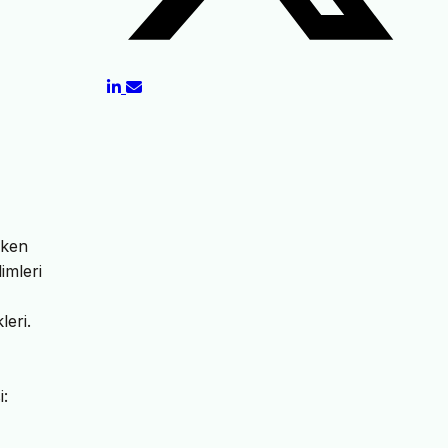
rken
imleri
leri.
i: