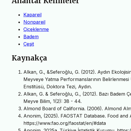
Anahtar Kelimeler
Kapareil
Nonpareil
Çiçeklenme
Badem
Çeşit
Kaynakça
Alkan, G., &Seferoğlu, G. (2012). Aydın Ekoloji
Meyveye Yatma Performanslarının Belirlenmesi Ü
Enstitüsü, Doktora Tezi, Aydın.
Alkan, G. & Seferoğlu, G., (2012). Bazı Badem Çeşi
Meyve Bilim, 1(2): 38 - 44.
Almond Board of California. (2006). Almond Al
Anonim, (2025). FAOSTAT Database. Food and Agr
https://www.fao.org/faostat/en/#data
Anonim, 2025a. Türkiye İstatistik Kurumu. https://