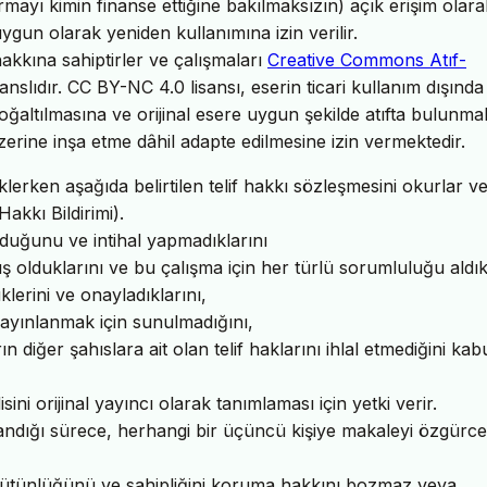
mayı kimin finanse ettiğine bakılmaksızın) açık erişim olara
ygun olarak yeniden kullanımına izin verilir.
akkına sahiptirler ve çalışmaları
Creative Commons Atıf-
anslıdır. CC BY-NC 4.0 lisansı, eserin ticari kullanım dışında
altılmasına ve orijinal esere uygun şekilde atıfta bulunma
rine inşa etme dâhil adapte edilmesine izin vermektedir.
erken aşağıda belirtilen telif hakkı sözleşmesini okurlar ve
Hakkı Bildirimi).
duğunu ve intihal yapmadıklarını
ş olduklarını ve bu çalışma için her türlü sorumluluğu aldıkl
lerini ve onayladıklarını,
ayınlanmak için sunulmadığını,
diğer şahıslara ait olan telif haklarını ihlal etmediğini kab
ni orijinal yayıncı olarak tanımlaması için yetki verir.
nımlandığı sürece, herhangi bir üçüncü kişiye makaleyi özgürce
ın bütünlüğünü ve sahipliğini koruma hakkını bozmaz veya