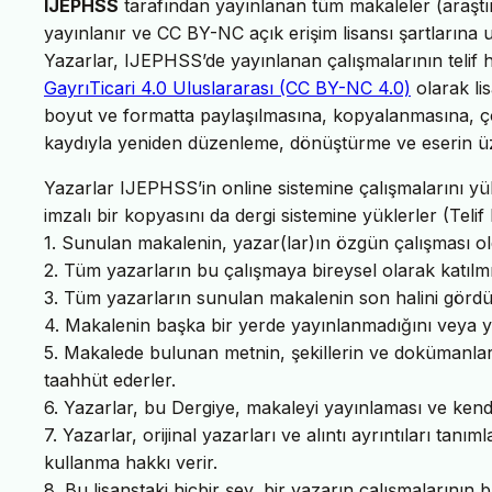
IJEPHSS
tarafından yayınlanan tüm makaleler (araştır
yayınlanır ve CC BY-NC açık erişim lisansı şartlarına u
Yazarlar, IJEPHSS’de yayınlanan çalışmalarının telif h
GayrıTicari 4.0 Uluslararası (CC BY-NC 4.0)
olarak lis
boyut ve formatta paylaşılmasına, kopyalanmasına, çoğ
kaydıyla yeniden düzenleme, dönüştürme ve eserin üze
Yazarlar IJEPHSS’in online sistemine çalışmalarını yükl
imzalı bir kopyasını da dergi sistemine yüklerler (Telif 
1. Sunulan makalenin, yazar(lar)ın özgün çalışması ol
2. Tüm yazarların bu çalışmaya bireysel olarak katılmı
3. Tüm yazarların sunulan makalenin son halini gördük
4. Makalenin başka bir yerde yayınlanmadığını veya y
5. Makalede bulunan metnin, şekillerin ve dokümanların 
taahhüt ederler.
6. Yazarlar, bu Dergiye, makaleyi yayınlaması ve kendisi
7. Yazarlar, orijinal yazarları ve alıntı ayrıntıları ta
kullanma hakkı verir.
8. Bu lisanstaki hiçbir şey, bir yazarın çalışmaların