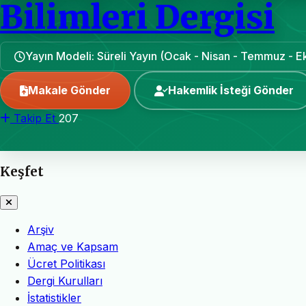
Bilimleri Dergisi
Yayın Modeli: Süreli Yayın (Ocak - Nisan - Temmuz - E
Makale Gönder
Hakemlik İsteği Gönder
Takip Et
207
Keşfet
Arşiv
Amaç ve Kapsam
Ücret Politikası
Dergi Kurulları
İstatistikler