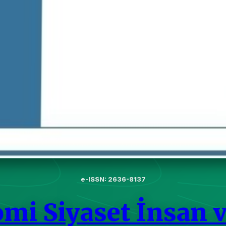
e-ISSN: 2636-8137
omi Siyaset İnsan 