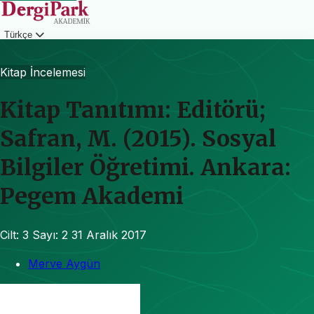
Türkçe
Giriş
Kitap İncelemesi
Kitap Tanıtımı: Editörü;
Safran, M. (2015). Sosyal
Bilgiler Öğretimi. Ankara:
Pegem Akademi
Cilt: 3
Sayı: 2
31 Aralık 2017
Merve Aygün