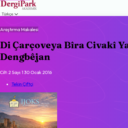
Türkçe
Giriş
Araştırma Makalesi
Di Çarçoveya Bîra Civakî Y
Dengbêjan
Cilt: 2
Sayı: 1
30 Ocak 2016
Tekin Çiftçi