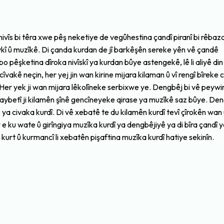
u nivîs bi têra xwe pêş neketiye de vegûhestina çandî piranî bi rêbaz
kî û muzîkê. Di çanda kurdan de jî barkêşên sereke yên vê çandê
o pêşketina dîroka nivîskî ya kurdan bûye astengekê, lê li aliyê din
îvakê neçin, her yej jin wan kirine mijara kilaman û vî rengî bîreke c
e. Her yek ji wan mijara lêkolîneke serbixwe ye. Dengbêj bi vê peyw
i taybetî ji kilamên şînê gencîneyeke qirase ya muzîkê saz bûye. Den
a civaka kurdî. Di vê xebatê te du kilamên kurdî tevî çîrokên wan
ku wate û girîngiya muzîka kurdî ya dengbêjiyê ya di bîra çandî 
bi kurt û kurmancî li xebatên pişaftina muzîka kurdî hatiye sekinîn.