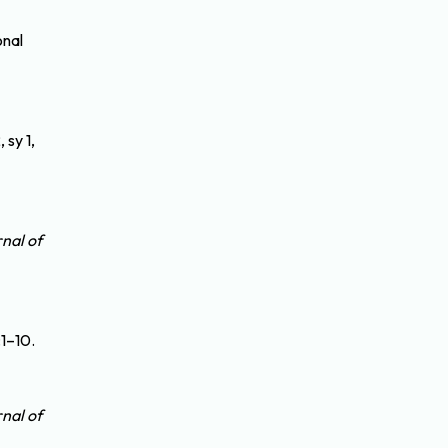
onal
, sy 1,
nal of
:1–10.
nal of