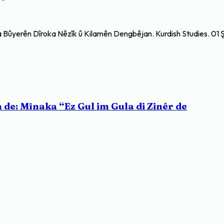
iya Bûyerên Dîroka Nêzîk û Kilamên Dengbêjan. Kurdish Studies. 01 
de: Mînaka “Ez Gul im Gula di Zinêr de