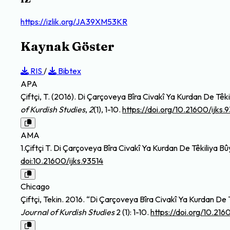
https://izlik.org/JA39XM53KR
Kaynak Göster
RIS
/
Bibtex
APA
Çiftçi, T. (2016). Di Çarçoveya Bîra Civakî Ya Kurdan De Tê
of Kurdish Studies
,
2
(1), 1-10.
https://doi.org/10.21600/ijks.
AMA
1.Çiftçi T. Di Çarçoveya Bîra Civakî Ya Kurdan De Têkiliya
doi:10.21600/ijks.93514
Chicago
Çiftçi, Tekin. 2016. “Di Çarçoveya Bîra Civakî Ya Kurdan D
Journal of Kurdish Studies
2 (1): 1-10.
https://doi.org/10.216