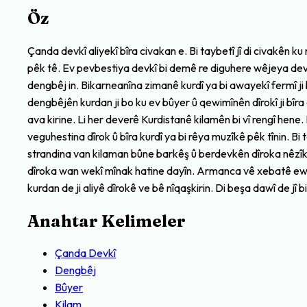
Öz
Çanda devkî aliyekî bîra civakan e. Bi taybetî jî di civakên k
pêk tê. Ev pevbestiya devkî bi demê re diguhere wêjeya dev
dengbêj in. Bikarneanîna zimanê kurdî ya bi awayekî fermî ji b
dengbêjên kurdan ji bo ku ev bûyer û qewimînên dîrokî ji bîra c
ava kirine. Li her deverê Kurdistanê kilamên bi vî rengî hen
veguhestina dîrok û bîra kurdî ya bi rêya muzîkê pêk tînin. B
strandina van kilaman bûne barkêş û berdevkên dîroka nêzîk y
dîroka wan wekî mînak hatine dayîn. Armanca vê xebatê ew e 
kurdan de ji aliyê dîrokê ve bê nîqaşkirin. Di beşa dawî de jî 
Anahtar Kelimeler
Çanda Devkî
Dengbêj
Bûyer
Kilam