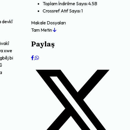
Toplam İndirilme Sayısı
4.5B
Crossref Atıf Sayısı
1
a devkî
Makale Dosyaları
Tam Metin
Paylaş
ivakî
ira xwe
gbêj bi
 û
ya