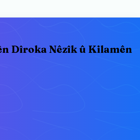
ên Dîroka Nêzîk û Kilamên