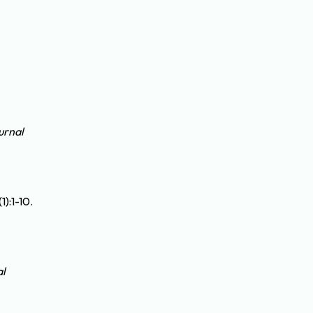
urnal
1):1-10.
al