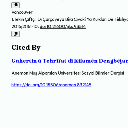
Vancouver
1.Tekin Çiftçi. Di Çarçoveya Bîra Civakî Ya Kurdan De Têkil
2016;2(1):1-10.
doi:10.21600/ijks.93514
Cited By
Guhertin û Tehrîfat di Kilamên Dengbêjan 
Anemon Muş Alparslan Üniversitesi Sosyal Bilimler Dergisi
https://doi.org/10.18506/anemon.832145