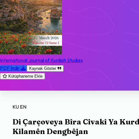
International Journal of Kurdish Studies
PDF İndir
Kaynak Göster
Kütüphaneme Ekle
KU
EN
Di Çarçoveya Bîra Civakî Ya Kurd
Kilamên Dengbêjan