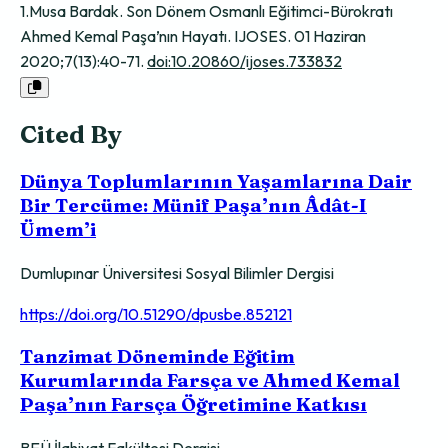
1.Musa Bardak. Son Dönem Osmanlı Eğitimci-Bürokratı
Ahmed Kemal Paşa’nın Hayatı. IJOSES. 01 Haziran
2020;7(13):40-71.
doi:10.20860/ijoses.733832
Cited By
Dünya Toplumlarının Yaşamlarına Dair
Bir Tercüme: Münif Paşa’nın Âdât-I
Ümem’i
Dumlupınar Üniversitesi Sosyal Bilimler Dergisi
https://doi.org/10.51290/dpusbe.852121
Tanzimat Döneminde Eğitim
Kurumlarında Farsça ve Ahmed Kemal
Paşa’nın Farsça Öğretimine Katkısı