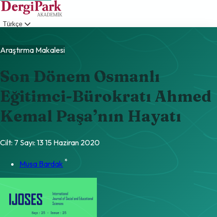
Türkçe
Giriş
Araştırma Makalesi
Son Dönem Osmanlı
Eğitimci-Bürokratı Ahmed
Kemal Paşa’nın Hayatı
Cilt: 7
Sayı: 13
15 Haziran 2020
*
Musa Bardak