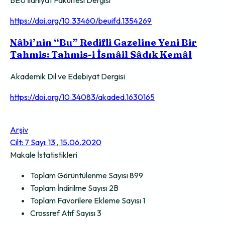
BEÜ İlahiyat Fakültesi Dergisi
https://doi.org/10.33460/beuifd.1354269
Nâbî’nin “Bu” Redifli Gazeline Yeni Bir
Tahmis: Tahmis-i İsmâil Sâdık Kemâl
Akademik Dil ve Edebiyat Dergisi
https://doi.org/10.34083/akaded.1630165
Arşiv
Cilt: 7 Sayı: 13 , 15.06.2020
Makale İstatistikleri
Toplam Görüntülenme Sayısı
899
Toplam İndirilme Sayısı
2B
Toplam Favorilere Ekleme Sayısı
1
Crossref Atıf Sayısı
3