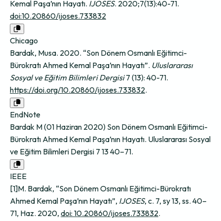
Kemal Paşa’nın Hayatı.
IJOSES
. 2020;7(13):40-71.
doi:10.20860/ijoses.733832
Chicago
Bardak, Musa. 2020. “Son Dönem Osmanlı Eğitimci-
Bürokratı Ahmed Kemal Paşa’nın Hayatı”.
Uluslararası
Sosyal ve Eğitim Bilimleri Dergisi
7 (13): 40-71.
https://doi.org/10.20860/ijoses.733832
.
EndNote
Bardak M (01 Haziran 2020) Son Dönem Osmanlı Eğitimci-
Bürokratı Ahmed Kemal Paşa’nın Hayatı. Uluslararası Sosyal
ve Eğitim Bilimleri Dergisi 7 13 40–71.
IEEE
[1]M. Bardak, “Son Dönem Osmanlı Eğitimci-Bürokratı
Ahmed Kemal Paşa’nın Hayatı”,
IJOSES
, c. 7, sy 13, ss. 40–
71, Haz. 2020,
doi: 10.20860/ijoses.733832
.