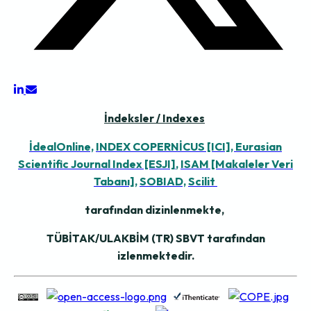
İndeksler / Indexes
İdealOnline,
INDEX COPERNİCUS [ICI],
Eurasian
Scientific Journal Index [ESJI]
,
ISAM [Makaleler Veri
Tabanı],
SOBIAD,
Scilit
tarafından dizinlenmekte,
TÜBİTAK/ULAKBİM (TR) SBVT tarafından
izlenmektedir.