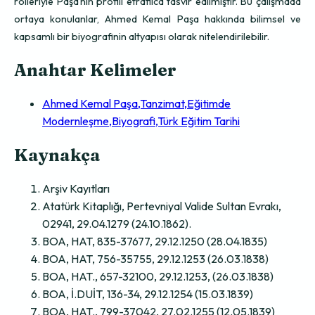
rolleriyle Paşa’nın profili etraflıca tasvir edilmiştir. Bu çalışmada
ortaya konulanlar, Ahmed Kemal Paşa hakkında bilimsel ve
kapsamlı bir biyografinin altyapısı olarak nitelendirilebilir.
Anahtar Kelimeler
Ahmed Kemal Paşa,Tanzimat,Eğitimde
Modernleşme,Biyografi,Türk Eğitim Tarihi
Kaynakça
Arşiv Kayıtları
Atatürk Kitaplığı, Pertevniyal Valide Sultan Evrakı,
02941, 29.04.1279 (24.10.1862).
BOA, HAT, 835-37677, 29.12.1250 (28.04.1835)
BOA, HAT, 756-35755, 29.12.1253 (26.03.1838)
BOA, HAT., 657-32100, 29.12.1253, (26.03.1838)
BOA, İ.DUİT, 136-34, 29.12.1254 (15.03.1839)
BOA, HAT., 799-37042, 27.02.1255 (12.05.1839)