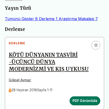
Yayın Türü
Tümünü Göster
8
Derleme
1
Araştırma Makalesi
7
Makaleler
Derleme
DERLEME
KÖTÜ DÜNYANIN TASVİRİ
-ÜÇÜNCÜ DÜNYA
MODERNİZMİ VE KIŞ UYKUSU
Göksel Aymaz
29 Haziran 2018
Sayfa 1-11
PDF Görüntüle