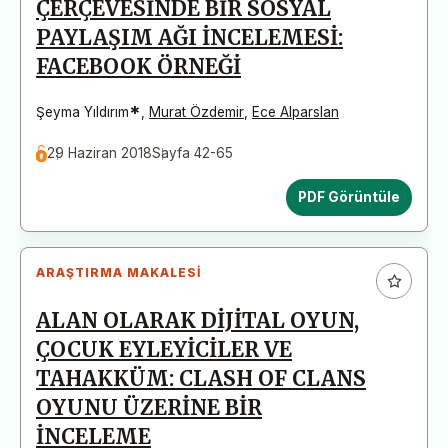
ÇERÇEVESİNDE BİR SOSYAL
PAYLAŞIM AĞI İNCELEMESİ:
FACEBOOK ÖRNEĞİ
*
Şeyma Yıldırım
,
Murat Özdemir
,
Ece Alparslan
29 Haziran 2018
Sayfa 42-65
PDF Görüntüle
ARAŞTIRMA MAKALESI
ALAN OLARAK DİJİTAL OYUN,
ÇOCUK EYLEYİCİLER VE
TAHAKKÜM: CLASH OF CLANS
OYUNU ÜZERİNE BİR
İNCELEME