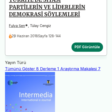
TÜRKİYE’DE SİYASİ
PARTİLERİN VE LİDERLERİN
DEMOKRASİ SÖYLEMLERİ
*
Fulya Şen
,
Tülay Cengiz
29 Haziran 2018
Sayfa 128-144
PDF Görüntüle
Yayın Türü
Tümünü Göster
8
Derleme
1
Araştırma Makalesi
7