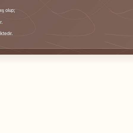
ış olup;
r.
tedir.