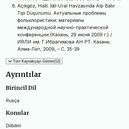
Açıkgöz, Halil. İdil-Ural Havzasında Alp Batır
Tipi Düşünümü. Актуальные проблемы
фольклористики: материалы
международной научно-практической
конференции (Казань, 29 июня 2009 г.) /
ИЯЛИ им. Г.Ибрагимова АН РТ. Казань:
Алма-Лит, 2009, – С. 35-39
Tüm Kaynakçayı Göster(12)
Ayrıntılar
Birincil Dil
Rusça
Konular
Dilbilim