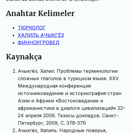
Anahtar Kelimeler
ТЮРКОЛОГ
ХАЛИЛЬ АЧЫКГЁЗ
ФИННОУГРОВЕД
Kaynakça
Ачыкгёз, Халил. Проблемы терминологии
сложных глаголов в турецком языке. XXV
Международная конференция
источниковедение и историография стран
Азии и Африки «Востоковедение и
африканистика в диалоге цивилизаций» 22–
24 апреля 2009. Тезисы докладов. Санкт-
Петербург, 2009, С. 378-379
Ачыкгёз, Халиль. Народные поверья,