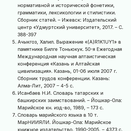
нормативной и исторической фонетики,
грамматики, лексикологии и стилистики.
Сборник статей. – Ижевск: Издательский
центр «Удмуртский университет», 2017. – С.
388-397
Ачыкгоз, Халил. Выражение «(A)R1K1UY1» в
памятнике Билге Тоньюкук. 50-я Ежегодная
Международная научная алтаистическая
конференция «Казань и Алтайская
цивилизация». Казань, 01-06 июля 2007 г.
Сборник трудов конференции. Казань:
Алма-Лит, 2007 – 4-5 с.
Исанбаев Н.И. Словарь татарских и
башкирских заимствований. – Йошкар-Ола:
Марийское кн. изд-во, 1989, – 173 с.
Словарь марийского языка в 10 т.
МарНИИЯЛИ. Йошкар-Ола: Марийское
книжное издательство, 1990-2005, – 4373 с.