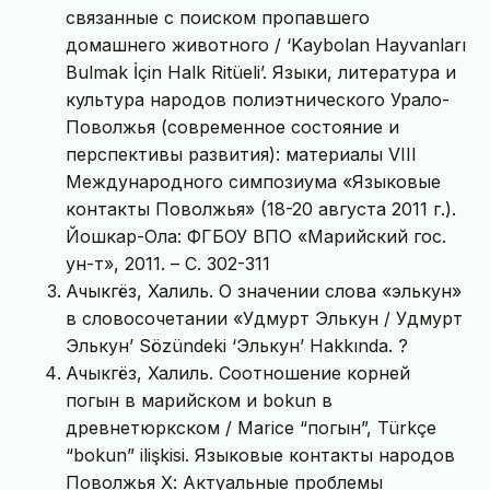
связанные с поиском пропавшего
домашнего животного / ‘Kaybolan Hayvanları
Bulmak İçin Halk Ritüeli’. Языки, литература и
культура народов полиэтнического Урало-
Поволжья (современное состояние и
перспективы развития): материалы VIII
Международного симпозиума «Языковые
контакты Поволжья» (18-20 августа 2011 г.).
Йошкар-Ола: ФГБОУ ВПО «Марийский гос.
ун-т», 2011. – С. 302-311
Ачыкгёз, Халиль. О значении слова «элькун»
в словосочетании «Удмурт Элькун / Удмурт
Элькун’ Sözündeki ‘Элькун’ Hakkında. ?
Ачыкгёз, Халиль. Соотношение корней
погын в марийском и bokun в
древнетюркском / Marice “погын”, Türkçe
“bokun” ilişkisi. Языковые контакты народов
Поволжья Х: Актуальные проблемы