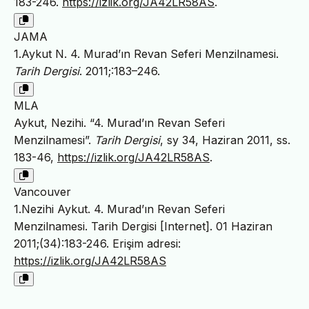
183-246.
https://izlik.org/JA42LR58AS
.
JAMA
1.Aykut N. 4. Murad’ın Revan Seferi Menzilnamesi.
Tarih Dergisi
. 2011;:183–246.
MLA
Aykut, Nezihi. “4. Murad’ın Revan Seferi
Menzilnamesi”.
Tarih Dergisi
, sy 34, Haziran 2011, ss.
183-46,
https://izlik.org/JA42LR58AS
.
Vancouver
1.Nezihi Aykut. 4. Murad’ın Revan Seferi
Menzilnamesi. Tarih Dergisi [Internet]. 01 Haziran
2011;(34):183-246. Erişim adresi:
https://izlik.org/JA42LR58AS