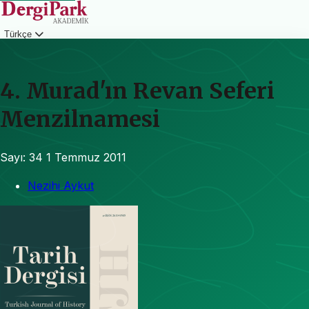
Türkçe
Giriş
4. Murad'ın Revan Seferi
Menzilnamesi
Sayı: 34
1 Temmuz 2011
Nezihi Aykut