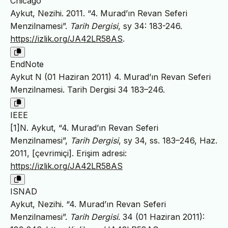
Chicago
Aykut, Nezihi. 2011. “4. Murad’ın Revan Seferi
Menzilnamesi”.
Tarih Dergisi
, sy 34: 183-246.
https://izlik.org/JA42LR58AS
.
EndNote
Aykut N (01 Haziran 2011) 4. Murad’ın Revan Seferi
Menzilnamesi. Tarih Dergisi 34 183–246.
IEEE
[1]N. Aykut, “4. Murad’ın Revan Seferi
Menzilnamesi”,
Tarih Dergisi
, sy 34, ss. 183–246, Haz.
2011, [çevrimiçi]. Erişim adresi:
https://izlik.org/JA42LR58AS
ISNAD
Aykut, Nezihi. “4. Murad’ın Revan Seferi
Menzilnamesi”.
Tarih Dergisi
. 34 (01 Haziran 2011):