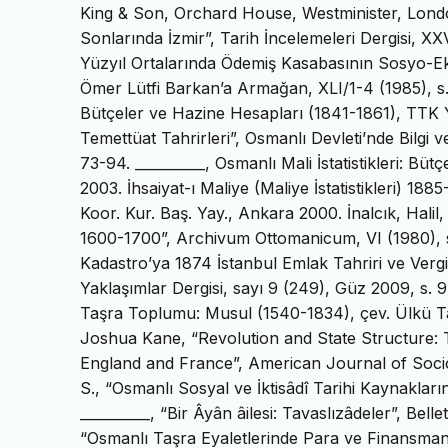
King & Son, Orchard House, Westminister, London
Sonlarında İzmir”, Tarih İncelemeleri Dergisi, 
Yüzyıl Ortalarında Ödemiş Kasabasının Sosyo-Ekon
Ömer Lütfi Barkan’a Armağan, XLI/1-4 (1985), s.
Bütçeler ve Hazine Hesapları (1841-1861), TTK Ya
Temettüat Tahrirleri”, Osmanlı Devleti’nde Bilgi v
73-94. __________, Osmanlı Mali İstatistikleri: Bütç
2003. İhsaiyat-ı Maliye (Maliye İstatistikleri) 1
Koor. Kur. Baş. Yay., Ankara 2000. İnalcık, Halil
1600-1700”, Archivum Ottomanicum, VI (1980), s
Kadastro’ya 1874 İstanbul Emlak Tahriri ve Vergi
Yaklaşımlar Dergisi, sayı 9 (249), Güz 2009, s.
Taşra Toplumu: Musul (1540-1834), çev. Ülkü Tans
Joshua Kane, “Revolution and State Structure: 
England and France”, American Journal of Sociol
S., “Osmanlı Sosyal ve İktisâdî Tarihi Kaynakları
__________, “Bir Âyân âilesi: Tavaslızâdeler”, B
“Osmanlı Taşra Eyaletlerinde Para ve Finansman 