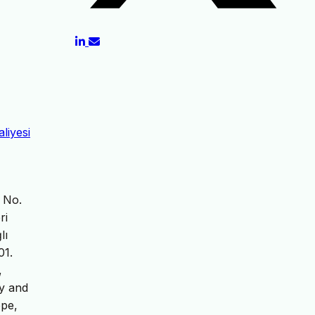
liyesi
n No.
ri
lı
01.
,
cy and
ope,