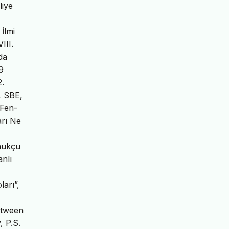
liye
İlmi
III.
da
9
2.
i, SBE,
 Fen-
arı Ne
nukçu
nlı
ları”,
etween
, P.S.