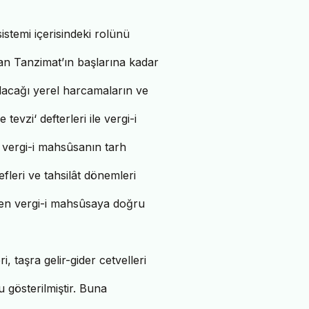
istemi içerisindeki rolünü
dan Tanzimat’ın başlarına kadar
ılacağı yerel harcamaların ve
 tevzi‘ defterleri ile vergi-i
a vergi-i mahsûsanın tarh
efleri ve tahsilât dönemleri
inden vergi-i mahsûsaya doğru
i, taşra gelir-gider cetvelleri
u gösterilmiştir. Buna