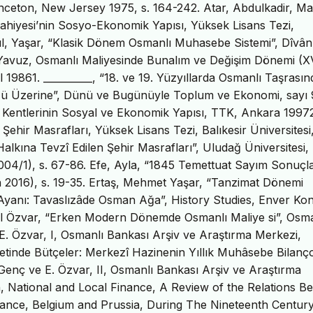
rinceton, New Jersey 1975, s. 164-242. Atar, Abdulkadir, Ma
ahiyesi’nin Sosyo-Ekonomik Yapısı, Yüksek Lisans Tezi,
l, Yaşar, “Klasik Dönem Osmanlı Muhasebe Sistemi”, Dîvân 
, Yavuz, Osmanlı Maliyesinde Bunalım ve Değişim Dönemi (XV
l 19861. __________, “18. ve 19. Yüzyıllarda Osmanlı Taşrasın
ğü Üzerine”, Dünü ve Bugünüyle Toplum ve Ekonomi, sayı 
u Kentlerinin Sosyal ve Ekonomik Yapısı, TTK, Ankara 1997
ir Şehir Masrafları, Yüksek Lisans Tezi, Balıkesir Üniversites
 Halkına Tevzî Edilen Şehir Masrafları”, Uludağ Üniversitesi,
(2004/1), s. 67-86. Efe, Ayla, “1845 Temettuat Sayım Sonuçl
ch 2016), s. 19-35. Ertaş, Mehmet Yaşar, “Tanzimat Dönemi
Ayanı: Tavaslızâde Osman Ağa”, History Studies, Enver Ko
ol Özvar, “Erken Modern Dönemde Osmanlı Maliye si”, Osma
 E. Özvar, I, Osmanlı Bankası Arşiv ve Araştırma Merkezi,
letinde Bütçeler: Merkezî Hazinenin Yıllık Muhâsebe Bilanço
 Genç ve E. Özvar, II, Osmanlı Bankası Arşiv ve Araştırma
on, National and Local Finance, A Review of the Relations B
rance, Belgium and Prussia, During The Nineteenth Century