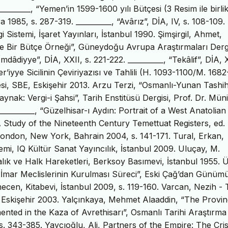
__________, “Yemen’in 1599-1600 yılı Bütçesi (3 Resim ile birlik
985, s. 287-319. __________, “Avârız”, DİA, IV, s. 108-109.
Sistemi, İşaret Yayınları, İstanbul 1990. Şimşirgil, Ahmet,
ve Bir Bütçe Örneği”, Güneydoğu Avrupa Araştırmaları Dergi
dâdiyye”, DİA, XXII, s. 221-222. __________, “Tekâlif”, DİA, X
iyye Sicilinin Çeviriyazısı ve Tahlili (H. 1093-1100/M. 1682
si, SBE, Eskişehir 2013. Arzu Terzi, “Osmanlı-Yunan Tashih
nak: Vergi-i Şahsi”, Tarih Enstitüsü Dergisi, Prof. Dr. Müni
________, “Güzelhisar-ı Aydın: Portrait of a West Anatolian 
 Study of the Nineteenth Century Temettuat Registers, ed.
ndon, New York, Bahrain 2004, s. 141-171. Tural, Erkan,
mi, IQ Kültür Sanat Yayıncılık, İstanbul 2009. Uluçay, M.
lık ve Halk Hareketleri, Berksoy Basımevi, İstanbul 1955. 
 İmar Meclislerinin Kurulması Süreci”, Eski Çağ’dan Günüm
ecen, Kitabevi, İstanbul 2009, s. 119-160. Varcan, Nezih -
, Eskişehir 2003. Yalçınkaya, Mehmet Alaaddin, “The Provin
nted in the Kaza of Avrethisarı”, Osmanlı Tarihi Araştırma
 343-385. Yaycıoğlu, Ali, Partners of the Empire: The Cris