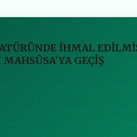
ATÜRÜNDE İHMAL EDİLMİŞ 
 MAHSÛSA’YA GEÇİŞ