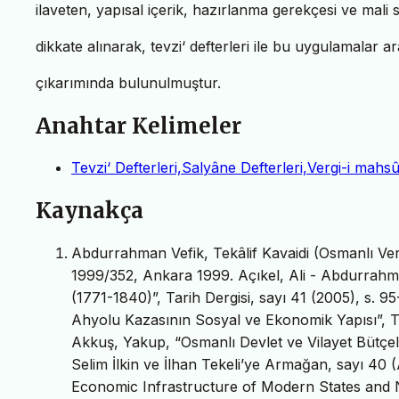
ilaveten, yapısal içerik, hazırlanma gerekçesi ve mali 
dikkate alınarak, tevzi‘ defterleri ile bu uygulamalar ara
çıkarımında bulunulmuştur.
Anahtar Kelimeler
Tevzi‘ Defterleri,Salyâne Defterleri,Vergi-i mahs
Kaynakça
Abdurrahman Vefik, Tekâlif Kavaidi (Osmanlı Ver
1999/352, Ankara 1999. Açıkel, Ali - Abdurrahman
(1771-1840)”, Tarih Dergisi, sayı 41 (2005), s. 9
Ahyolu Kazasının Sosyal ve Ekonomik Yapısı”, Tü
Akkuş, Yakup, “Osmanlı Devlet ve Vilayet Bütçel
Selim İlkin ve İlhan Tekeli’ye Armağan, sayı 40 (
Economic Infrastructure of Modern States and N