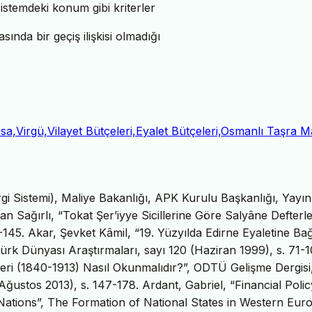
sistemdeki konum gibi kriterler
sında bir geçiş ilişkisi olmadığı
ûsa,Virgü,Vilayet Bütçeleri,Eyalet Bütçeleri,Osmanlı Taşra Ma
gi Sistemi), Maliye Bakanlığı, APK Kurulu Başkanlığı, Yayı
 Sağırlı, “Tokat Şer’iyye Sicillerine Göre Salyâne Defterle
5-145. Akar, Şevket Kâmil, “19. Yüzyılda Edirne Eyaletine Bağ
rk Dünyası Araştırmaları, sayı 120 (Haziran 1999), s. 71-1
eri (1840-1913) Nasıl Okunmalıdır?”, ODTÜ Gelişme Dergisi
Ağustos 2013), s. 147-178. Ardant, Gabriel, “Financial Poli
ations”, The Formation of National States in Western Eur