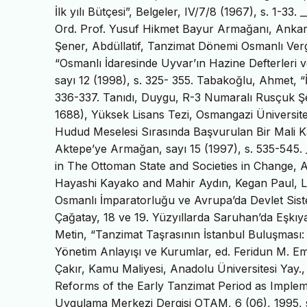
İlk yılı Bütçesi”, Belgeler, IV/7/8 (1967), s. 1-33. 
Ord. Prof. Yusuf Hikmet Bayur Armağanı, Ankara 1
Şener, Abdüllatif, Tanzimat Dönemi Osmanlı Vergi 
“Osmanlı İdaresinde Uyvar’ın Hazine Defterleri 
sayı 12 (1998), s. 325- 355. Tabakoğlu, Ahmet, “İm
336-337. Tanıdı, Duygu, R-3 Numaralı Rusçuk Şer’
1688), Yüksek Lisans Tezi, Osmangazi Üniversite
Hudud Meselesi Sırasında Başvurulan Bir Mali Kay
Aktepe’ye Armağan, sayı 15 (1997), s. 535-545. __
in The Ottoman State and Societies in Change, A
Hayashi Kayako and Mahir Aydın, Kegan Paul, Lo
Osmanlı İmparatorluğu ve Avrupa’da Devlet Siste
Çağatay, 18 ve 19. Yüzyıllarda Saruhan’da Eşkıya
Metin, “Tanzimat Taşrasının İstanbul Buluşması:
Yönetim Anlayışı ve Kurumlar, ed. Feridun M. Em
Çakır, Kamu Maliyesi, Anadolu Üniversitesi Yay.
Reforms of the Early Tanzimat Period as Impleme
Uygulama Merkezi Dergisi OTAM, 6 (06), 1995, s.