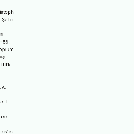
istoph
e Şehir
ni
9-85.
Toplum
 ve
 Türk
y.,
port
n on
rıs’ın