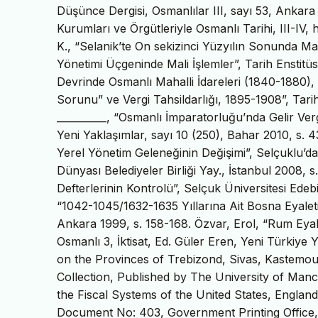
Düşünce Dergisi, Osmanlılar III, sayı 53, Ankara
Kurumları ve Örgütleriyle Osmanlı Tarihi, III-I
K., “Selanik’te On sekizinci Yüzyılın Sonunda Mas
Yönetimi Üçgeninde Mali İşlemler”, Tarih Enstitüsü
Devrinde Osmanlı Mahalli İdareleri (1840-1880),
Sorunu” ve Vergi Tahsildarlığı, 1895-1908”, Tari
__________, “Osmanlı İmparatorluğu’nda Gelir Ver
Yeni Yaklaşımlar, sayı 10 (250), Bahar 2010, s. 4
Yerel Yönetim Geleneğinin Değişimi”, Selçuklu’da
Dünyası Belediyeler Birliği Yay., İstanbul 2008, s
Defterlerinin Kontrolü”, Selçuk Üniversitesi Edebiy
“1042-1045/1632-1635 Yıllarına Ait Bosna Eyaleti 
Ankara 1999, s. 158-168. Özvar, Erol, “Rum Eyale
Osmanlı 3, İktisat, Ed. Güler Eren, Yeni Türkiye 
on the Provinces of Trebizond, Sivas, Kastemo
Collection, Published by The University of Man
the Fiscal Systems of the United States, Engla
Document No: 403, Government Printing Office, Wa