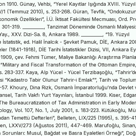
 1910. Günay, Vehbi, “Yerel Kayıtlar Işığında XVIII. Yüzyıl
XXV/1 (Temmuz 2010), s. 253-268. Güran, Tevfik, “Ondokuzu
omik Özellikleri”, İ.Ü. İktisat Fakültesi Mecmuası, Ord. Pr
 301-319. __________, Tanzimat Döneminde Osmanlı Maliyesi
y., XXV. Dizi-Sa. 8, Ankara 1989. __________, “19. Yüzyıl
e İstatistik, ed. Halil İnalcık - Şevket Pamuk, DİE, Ankara 20
eler (1841-1918), DİE Tarihi İstatistikler Dizisi, VII, Ankara Ey
885-1909, çev. Fehmi Tümer, Maliye Bakanlığı Araştırma Plan
, “Military and Fiscal Transformation of the Ottoman Empire
. 283-337. Kaya, Alp Yücel - Yücel Terzibaşoğlu, “Tahrir’d
si “Kadastro Tabir Olunur Tahrir-i Emlak””, Tarih ve Toplu
 9-57. Khoury, Dina Rizk, Osmanlı İmparatorluğu’nda Devlet 
el, Tarih Vakfı Yurt Yayınları, İstanbul 1999. Kiser, Edgar
The Bureaucratization of Tax Administration in Early Mode
ogy, Vol. 107, No. 1, July 2001, s. 183-223. Kütükoğlu, M
ndan Temettü Defterleri”, Belleten, LIX/225 (1995), s. 395-4
elleten, LXXV/273 (Ağustos 2011), 447-469. Marufoğlu, Sinan
Sorunları: Musul, Bağdat ve Basra Eyaletleri Örneği”, Doğ