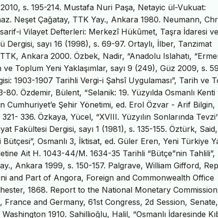
 2010, s. 195-214. Mustafa Nuri Paşa, Netayic ül-Vukuat:
V, haz. Neşet Çağatay, TTK Yay., Ankara 1980. Neumann, Chr
arif-i Vilayet Defterleri: Merkezî Hükûmet, Taşra İdaresi v
 Dergisi, sayı 16 (1998), s. 69-97. Ortaylı, İlber, Tanzimat
 TTK, Ankara 2000. Özbek, Nadir, “Anadolu Islahatı, “Erme
h ve Toplum Yeni Yaklaşımlar, sayı 9 (249), Güz 2009, s. 5
gisi: 1903-1907 Tarihli Vergi-i Şahsî Uygulaması”, Tarih ve 
3-80. Özdemir, Bülent, “Selanik: 19. Yüzyılda Osmanlı Kenti
n Cumhuriyet’e Şehir Yönetimi, ed. Erol Özvar - Arif Bilgin,
. 321- 336. Özkaya, Yücel, “XVIII. Yüzyılın Sonlarında Tevzi‘
at Fakültesi Dergisi, sayı 1 (1981), s. 135-155. Öztürk, Said,
Bütçesi”, Osmanlı 3, İktisat, ed. Güler Eren, Yeni Türkiye Ya
tine Ait H. 1043-44/M. 1634-35 Tarihli “Bütçe”nin Tahlili”,
Yay., Ankara 1999, s. 150-157. Palgrave, William Gifford, Re
uni and Part of Angora, Foreign and Commonwealth Office
chester, 1868. Report to the National Monetary Commissio
nd, France and Germany, 61st Congress, 2d Session, Senate,
shington 1910. Sahillioğlu, Halil, “Osmanlı İdaresinde Kıb