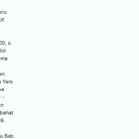
ncu
of.
:
00, s.
lül
lama
,
en
m Yeni
ve
 -
rn
übahat
18.
,
u Batı