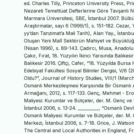
ed. Charles Tilly, Princeton University Press, P
Nezareti Temettüat Defterlerine Göre Tavşanlı N
Marmara Üniversitesi, SBE, İstanbul 2007. Bülbü
Araştırmalar, sayı 6 (1999/1), s. 151-182. Cezar
yy’dan Tanzimat’a Mali Tarih), Alan Yay., İstanbu
Oluşan Yeni Malî Sektörün Mahiyet ve Büyüklü
(Nisan 1996), s. 89-143. Çadırcı, Musa, Anadol
Çakır, Fırat, 18. Yüzyılın İkinci Yarısında Balıkes
Balıkesir 2016. Çiftçi, Cafer, “18. Yüzyılda Bursa
Edebiyat Fakültesi Sosyal Bilimler Dergisi, V/6 
Oldu?”, Journal of History Studies, VIII/1 (Mar
Osmanlı Merkezileşmesi Karşısında Bir Osmanlı 
Armağanı, 2012, s. 117-133. Genç, Mehmet - Er
Maliyesi: Kurumlar ve Bütçeler, der. M. Genç ve
İstanbul 2006, s. 13-24. __________, “Osmanlı Dev
Osmanlı Maliyesi: Kurumlar ve Bütçeler, der. M.
Merkezi, İstanbul 2006, s. 7-18. Grice, J. Wats
The Central and Local Authorities in England, F