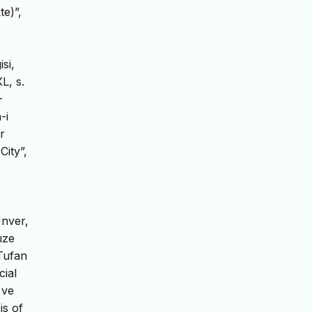
te)”,
si,
L, s.
-
-i
r
City”,
Ünver,
üze
 Tufan
cial
 ve
is of