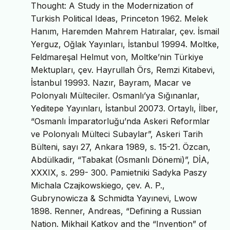
Thought: A Study in the Modernization of
Turkish Political Ideas, Princeton 1962. Melek
Hanım, Haremden Mahrem Hatıralar, çev. İsmail
Yerguz, Oğlak Yayınları, İstanbul 19994. Moltke,
Feldmareşal Helmut von, Moltke’nin Türkiye
Mektupları, çev. Hayrullah Örs, Remzi Kitabevi,
İstanbul 19993. Nazır, Bayram, Macar ve
Polonyalı Mülteciler. Osmanlı’ya Sığınanlar,
Yeditepe Yayınları, İstanbul 20073. Ortaylı, İlber,
“Osmanlı İmparatorluğu’nda Askeri Reformlar
ve Polonyalı Mülteci Subaylar”, Askeri Tarih
Bülteni, sayı 27, Ankara 1989, s. 15-21. Özcan,
Abdülkadir, “Tabakat (Osmanlı Dönemi)”, DİA,
XXXIX, s. 299- 300. Pamietniki Sadyka Paszy
Michala Czajkowskiego, çev. A. P.,
Gubrynowicza & Schmidta Yayınevi, Lwow
1898. Renner, Andreas, “Defining a Russian
Nation. Mikhail Katkov and the “Invention” of