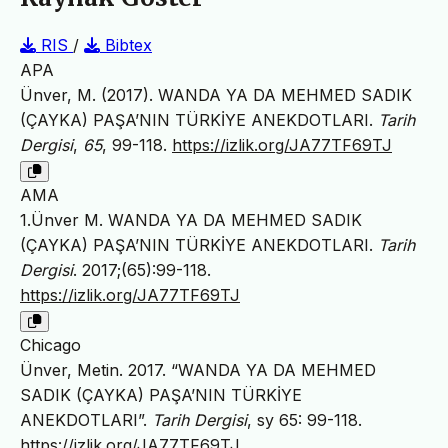
RIS
/
Bibtex
APA
Ünver, M. (2017). WANDA YA DA MEHMED SADIK
(ÇAYKA) PAŞA’NIN TÜRKİYE ANEKDOTLARI.
Tarih
Dergisi
,
65
, 99-118.
https://izlik.org/JA77TF69TJ
AMA
1.Ünver M. WANDA YA DA MEHMED SADIK
(ÇAYKA) PAŞA’NIN TÜRKİYE ANEKDOTLARI.
Tarih
Dergisi
. 2017;(65):99-118.
https://izlik.org/JA77TF69TJ
Chicago
Ünver, Metin. 2017. “WANDA YA DA MEHMED
SADIK (ÇAYKA) PAŞA’NIN TÜRKİYE
ANEKDOTLARI”.
Tarih Dergisi
, sy 65: 99-118.
https://izlik.org/JA77TF69TJ
.