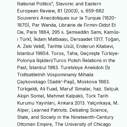
National Politics”, Slavonic and Eastern
European Review, 81 (2003), s. 659-682
Souvenirs Anecdotiques sur la Turquie (1820-
1870), Par Wanda, Librairie de Firmin-Didot Et
Cie, Paris 1884, 295 s. Şemseddin Sami, Kamûs-
ı Türkî, İkdam Matbaası, Dersaadet 1317. Toğan,
A. Zeki Velidî, Tarihte Usûl, Enderun Kitabevi,
İstanbul 19854. Toros, Taha, Geçmişte Türkiye-
Polonya İlişkileri/Turco Polish Relations in the
Past, İstanbul 1983. Turetskiye Anekdotı (İz
Tridtsatiletnih Vospominaniy Mihaila
Çaykovskago (Sadık’-Paşi), Moskova 1883.
Türkgeldi, Ali Fuad, Maruf Simalar, haz. Selçuk
Akşin Somel, Mehmet Kalpaklı, Türk Tarih
Kurumu Yayınları, Ankara 2013. Yalçınkaya, M.
Alper, Learned Patriots. Debating Science,
State, and Society in the Nineteenth-Century
Ottoman Empire, The University of Chicago