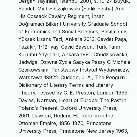
Dergâh Yayınları, İstanbul 2001, s. 19-27 Büyük,
Saadet, Michał Czajkowski (Sadik Pasha) And
His Cossack Cavalry Regiment, İhsan
Doğramacı Bilkent University Graduate School
of Economics and Social Sciences, Basılmamış
Yüksek Lisans Tezi, Ankara 2013. Cevdet Paşa,
Tezâkir, 1-12, yay. Cavid Baysun, Türk Tarih
Kurumu Yayınları, Ankara 1991. Chudzikowska,
Jadwiga, Dziwne Zycie Sadyka Paszy O Michale
Czaikowskim, Panstwowy Instytut Wydawniczy,
Warszawa 19822. Cuddon, J. A., The Penguin
Dictionary of Literary Terms and Literary
Theory, revised by C. E. Preston, London 1999.
Davies, Norman, Heart of Europe. The Past in
Poland’s Present, Oxford University Press,
2001. Davison, Roderic H., Reform in the
Ottoman Empire, 1856-1876, Princetone
University Press, Princetone New Jersey 1963,