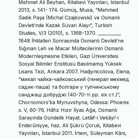
Mehmet Ali Beyhan, Kitabevi Yayınları, İstanbul
2013, s. 141- 174. Gümüş, Musa, “Mehmed
Sadık Paşa (Michal Czajkowski) ve Osmanlı
Devleti’nde Kazak Süvari Alayı”, Turkish
Studies, V/3 (2010), s. 1368-1370. __________,
1848 İhtilalleri Sonrasında Osmanlı Devleti’ne
Sığınan Leh ve Macar Mültecilerinin Osmanlı
Modernleşmesine Etkileri, Gazi Üniversitesi
Sosyal Bilimler Enstitüsü Basılmamış Yüksek
Lisans Tezi, Ankara 2007. Hadjynicolova, Elena,
“михал чайка-чайковський (генерал мехмед
садик-паша) та болгари у тулчинському
санджаці добруджі (40-70-ті рр. хіх ст.)”,
Chornomors’ka Mynuvshyna, Odessa: Phoenix
s. V, 60-76. Hâfız Hızır İlyas Ağa, Osmanlı
Sarayında Gündelik Hayat. Letâif-i Vekâyi’-i
Enderûniyye, haz. Ali Şükrü Çoruk, Kitabevi
Yayınları, İstanbul 2011. İrtem, Süleyman Kâni,