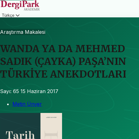
Türkçe
Giriş
Araştırma Makalesi
WANDA YA DA MEHMED
SADIK (ÇAYKA) PAŞA’NIN
TÜRKİYE ANEKDOTLARI
Sayı: 65
15 Haziran 2017
Metin Ünver