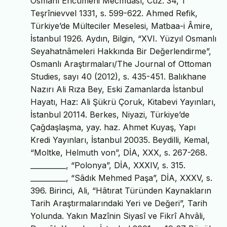
Osmânî Encümeni Mecmûası, Cüz: 34, 1
Teşrînievvel 1331, s. 599-622. Ahmed Refik,
Türkiye’de Mülteciler Meselesi, Matbaa-i Âmire,
İstanbul 1926. Aydın, Bilgin, “XVI. Yüzyıl Osmanlı
Seyahatnâmeleri Hakkında Bir Değerlendirme”,
Osmanlı Araştırmaları/The Journal of Ottoman
Studies, sayı 40 (2012), s. 435-451. Balıkhane
Nazırı Ali Rıza Bey, Eski Zamanlarda İstanbul
Hayatı, Haz: Ali Şükrü Çoruk, Kitabevi Yayınları,
İstanbul 20114. Berkes, Niyazi, Türkiye’de
Çağdaşlaşma, yay. haz. Ahmet Kuyaş, Yapı
Kredi Yayınları, İstanbul 20035. Beydilli, Kemal,
“Moltke, Helmuth von”, DİA, XXX, s. 267-268.
__________, “Polonya”, DİA, XXXIV, s. 315.
__________, “Sâdık Mehmed Paşa”, DİA, XXXV, s.
396. Birinci, Ali, “Hâtırat Türünden Kaynakların
Tarih Araştırmalarındaki Yeri ve Değeri”, Tarih
Yolunda. Yakın Mazînin Siyasî ve Fikrî Ahvâli,