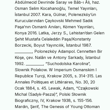
Abdülmecid Devrinde Saray ve Bâb-ı Âli, haz.
Osman Selim Kocahanoğlu, Temel Yayınları,
İstanbul 2007. Kara, Gülnar, Polenezköy’ün
Kurucularından Çaykovski Mehmed Sadık
Paşa’nın Osmanlı Anıları, Kömen Yayınları,
Konya 2016. Latka, Jerzy S., Lehistan’dan Gelen
Şehit Mustafa Celaleddin Paşa/Konstanty
Borzecki, Boyut Yayıncılık, İstanbul 1987.
__________, Polonezköy Adampol. Cennetten Bir
Köşe, çev. Nalân ve Antony Sarkady, İstanbul
1992. __________, “Suchodolska Karolina”,
Slownik Polakow. W Imperium Osmanskim I
Republice Turcji, Krakow 2005, s. 314-315. Les
Annales Politiques et Littéraires, No. 30, 20
Ocak 1884, s. 45. Lewak, Adam, “Czajkowski
Michal (Sadyk-Pasza)”, Polski Słownik
Biograficzny, IV, Krakow 1938, s. 155-156.
Mardin, Şerif, The Genesis of Young Ottoman