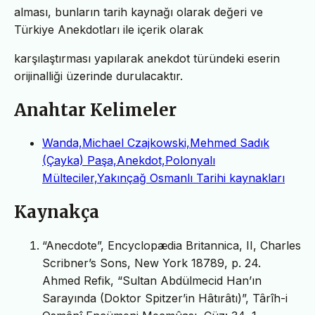
alması, bunların tarih kaynağı olarak değeri ve
Türkiye Anekdotları ile içerik olarak
karşılaştırması yapılarak anekdot türündeki eserin
orijinalliği üzerinde durulacaktır.
Anahtar Kelimeler
Wanda,Michael Czajkowski,Mehmed Sadık
(Çayka) Paşa,Anekdot,Polonyalı
Mülteciler,Yakınçağ Osmanlı Tarihi kaynakları
Kaynakça
“Anecdote”, Encyclopædia Britannica, II, Charles
Scribner’s Sons, New York 18789, p. 24.
Ahmed Refik, “Sultan Abdülmecid Han’ın
Sarayında (Doktor Spitzer’in Hâtırâtı)”, Târîh-i