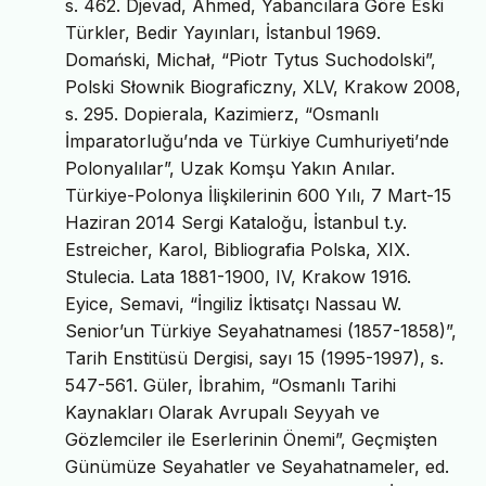
s. 462. Djevad, Ahmed, Yabancılara Göre Eski
Türkler, Bedir Yayınları, İstanbul 1969.
Domański, Michał, “Piotr Tytus Suchodolski”,
Polski Słownik Biograficzny, XLV, Krakow 2008,
s. 295. Dopierala, Kazimierz, “Osmanlı
İmparatorluğu’nda ve Türkiye Cumhuriyeti’nde
Polonyalılar”, Uzak Komşu Yakın Anılar.
Türkiye-Polonya İlişkilerinin 600 Yılı, 7 Mart-15
Haziran 2014 Sergi Kataloğu, İstanbul t.y.
Estreicher, Karol, Bibliografia Polska, XIX.
Stulecia. Lata 1881-1900, IV, Krakow 1916.
Eyice, Semavi, “İngiliz İktisatçı Nassau W.
Senior’un Türkiye Seyahatnamesi (1857-1858)”,
Tarih Enstitüsü Dergisi, sayı 15 (1995-1997), s.
547-561. Güler, İbrahim, “Osmanlı Tarihi
Kaynakları Olarak Avrupalı Seyyah ve
Gözlemciler ile Eserlerinin Önemi”, Geçmişten
Günümüze Seyahatler ve Seyahatnameler, ed.