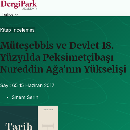
Türkçe
Giriş
Kitap İncelemesi
Müteşebbis ve Devlet 18.
Yüzyılda Peksimetçibaşı
Nureddin Ağa’nın Yükselişi
Sayı: 65
15 Haziran 2017
Sinem Serin