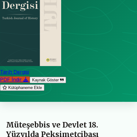
Tarih Dergisi
PDF İndir
Kaynak Göster
Kütüphaneme Ekle
Müteşebbis ve Devlet 18.
Yüzyılda Peksimetçibaşı