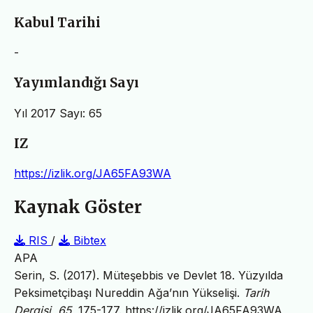
Kabul Tarihi
-
Yayımlandığı Sayı
Yıl 2017 Sayı: 65
IZ
https://izlik.org/JA65FA93WA
Kaynak Göster
RIS
/
Bibtex
APA
Serin, S. (2017). Müteşebbis ve Devlet 18. Yüzyılda
Peksimetçibaşı Nureddin Ağa’nın Yükselişi.
Tarih
Dergisi
,
65
, 175-177.
https://izlik.org/JA65FA93WA