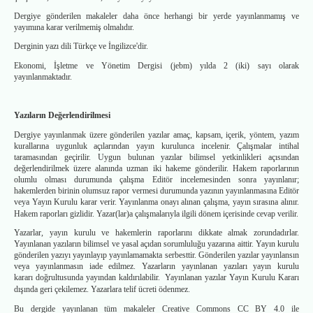
Dergiye gönderilen makaleler daha önce herhangi bir yerde yayınlanmamış ve
yayımına karar verilmemiş olmalıdır.
Derginin yazı dili Türkçe ve İngilizce'dir.
Ekonomi, İşletme ve Yönetim Dergisi (jebm) yılda 2 (iki) sayı olarak
yayınlanmaktadır.
Yazıların Değerlendirilmesi
Dergiye yayınlanmak üzere gönderilen yazılar amaç, kapsam, içerik, yöntem, yazım
kurallarına uygunluk açılarından yayın kurulunca incelenir. Çalışmalar intihal
taramasından geçirilir. Uygun bulunan yazılar bilimsel yetkinlikleri açısından
değerlendirilmek üzere alanında uzman iki hakeme gönderilir. Hakem raporlarının
olumlu olması durumunda çalışma Editör incelemesinden sonra yayınlanır;
hakemlerden birinin olumsuz rapor vermesi durumunda yazının yayınlanmasına Editör
veya Yayın Kurulu karar verir. Yayınlanma onayı alınan çalışma, yayın sırasına alınır.
Hakem raporları gizlidir. Yazar(lar)a çalışmalarıyla ilgili dönem içerisinde cevap verilir.
Yazarlar, yayın kurulu ve hakemlerin raporlarını dikkate almak zorundadırlar.
Yayınlanan yazıların bilimsel ve yasal açıdan sorumluluğu yazarına aittir. Yayın kurulu
gönderilen yazıyı yayınlayıp yayınlamamakta serbesttir. Gönderilen yazılar yayınlansın
veya yayınlanmasın iade edilmez. Yazarların yayınlanan yazıları yayın kurulu
kararı doğrultusunda yayından kaldırılabilir. Yayınlanan yazılar Yayın Kurulu Kararı
dışında geri çekilemez. Yazarlara telif ücreti ödenmez.
Bu dergide yayınlanan tüm makaleler Creative Commons CC BY 4.0 ile