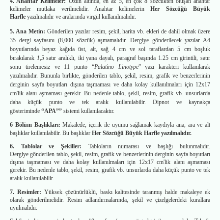
4. Anahtar Kelimeler:
Özün altında, en az 5, en çok 8 sözcükten oluşan anahtar
kelimeler mutlaka verilmelidir. Anahtar kelimelerin
Her Sözcüğü Büyük
Harfle
yazılmalıdır ve aralarında virgül kullanılmalıdır.
5. Ana Metin:
Gönderilen yazılar resim, şekil, harita vb. ekleri de dahil olmak üzere
35 dergi sayfasını (8,000 sözcük) aşmamalıdır. Dergiye gönderilecek yazılar A4
boyutlarında beyaz kağıda üst, alt, sağ 4 cm ve sol taraflardan 5 cm boşluk
bırakılarak
1,5
satır aralıklı, iki yana dayalı, paragraf başında 1.25 cm girintili, satır
sonu tirelemesiz ve 11 punto “
Palatino Linotype
” yazı karakteri kullanılarak
yazılmalıdır.
Bununla birlikte, gönderilen tablo, şekil, resim, grafik ve benzerlerinin
derginin sayfa boyutları dışına taşmaması ve daha kolay kullanılmaları için 12x17
cm'lik alanı aşmaması gerekir. Bu nedenle tablo, şekil, resim, grafik vb. unsurlarda
daha küçük punto ve tek aralık kullanılabilir. Dipnot ve kaynakça
gösteriminde
“APA””
sistemi kullanılacaktır.
6 Bölüm Başlıkları:
Makalede, içerik ile uyumu sağlamak kaydıyla ana, ara ve alt
başlıklar kullanılabilir. Bu başlıklar
Her Sözcüğü Büyük Harfle yazılmalıdır.
6. Tablolar ve Şekiller:
Tabloların numarası ve başlığı bulunmalıdır.
Dergiye
gönderilen tablo, şekil, resim, grafik ve benzerlerinin derginin sayfa boyutları
dışına taşmaması ve daha kolay kullanılmaları için 12x17 cm'lik alanı aşmaması
gerekir. Bu nedenle tablo, şekil, resim, grafik vb. unsurlarda daha küçük punto ve tek
aralık kullanılabilir.
7. Resimler:
Yüksek çözünürlüklü, baskı kalitesinde taranmış halde makaleye ek
olarak gönderilmelidir. Resim adlandırmalarında, şekil ve çizelgelerdeki kurallara
uyulmalıdır.