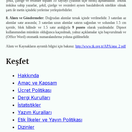
Şekil, çizelge ve resimler toplam 10 sayfayı (yazının üçte birini) aşmamalıdır. Teknik
imkâna sahip yazarlar, şekil, çizelge ve resimleri aynen basılabilecek nitelikte olmak
şartı ile metin içindeki yerlerine yerleştirebilirler.
8. Alıntı ve Göndermeler:
Doğrudan alıntılar tırnak içinde verilmelidir. 3 satırdan az
alıntılar satır arasında; 3 satırdan uzun alıntılar satırın sağından ve solundan 1.5 cm
içeride, blok hâlinde ve 1.5 satır aralığıyla
9 punto
olarak yazılmalıdır. Dipnot
kullanımından mümkün olduğunca kaçınılmalı, yalnız açıklamalar için başvurulmalı ve
(Office Word) otomatik numaralandırma yoluna gidilmelidir.
Alıntı ve Kaynakların ayrıntılı bilgisi için bakınız.
http://www.tk.org.tr/APA/apa_2.pdf
Keşfet
Hakkında
Amaç ve Kapsam
Ücret Politikası
Dergi Kurulları
İstatistikler
Yazım Kuralları
Etik İlkeler ve Yayın Politikası
Dizinler