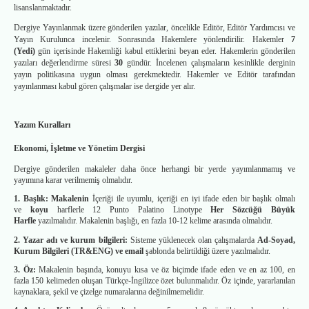
lisanslanmaktadır.
Dergiye Yayınlanmak üzere gönderilen yazılar, öncelikle Editör, Editör Yardımcısı ve
Yayın Kurulunca incelenir. Sonrasında Hakemlere yönlendirilir. Hakemler
7
(Yedi)
gün içerisinde Hakemliği kabul ettiklerini beyan eder. Hakemlerin gönderilen
yazıları değerlendirme süresi
30
gündür. İncelenen çalışmaların kesinlikle derginin
yayın politikasına uygun olması gerekmektedir. Hakemler ve Editör tarafından
yayınlanması kabul gören çalışmalar ise dergide yer alır.
Yazım Kuralları
Ekonomi, İşletme ve Yönetim Dergisi
Dergiye gönderilen makaleler daha önce herhangi bir yerde yayımlanmamış ve
yayımına karar verilmemiş olmalıdır.
1. Başlık: Makalenin
İçeriği ile uyumlu, içeriği en iyi ifade eden bir başlık olmalı
ve
koyu
harflerle 12 Punto Palatino Linotype
Her Sözcüğü Büyük
Harfle
yazılmalıdır. Makalenin başlığı, en fazla 10-12 kelime arasında olmalıdır.
2. Yazar adı ve kurum bilgileri:
Sisteme yüklenecek olan çalışmalarda
Ad-Soyad,
Kurum Bilgileri (TR&ENG) ve email
şablonda belirtildiği üzere yazılmalıdır.
3. Öz:
Makalenin başında, konuyu kısa ve öz biçimde ifade eden ve en az 100, en
fazla 150 kelimeden oluşan Türkçe-İngilizce özet bulunmalıdır. Öz içinde, yararlanılan
kaynaklara, şekil ve çizelge numaralarına değinilmemelidir.