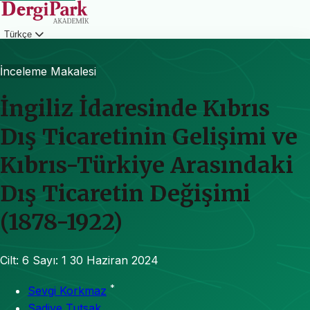
Türkçe
Giriş
İnceleme Makalesi
İngiliz İdaresinde Kıbrıs
Dış Ticaretinin Gelişimi ve
Kıbrıs-Türkiye Arasındaki
Dış Ticaretin Değişimi
(1878-1922)
Cilt: 6
Sayı: 1
30 Haziran 2024
*
Sevgi Korkmaz
Sadiye Tutsak