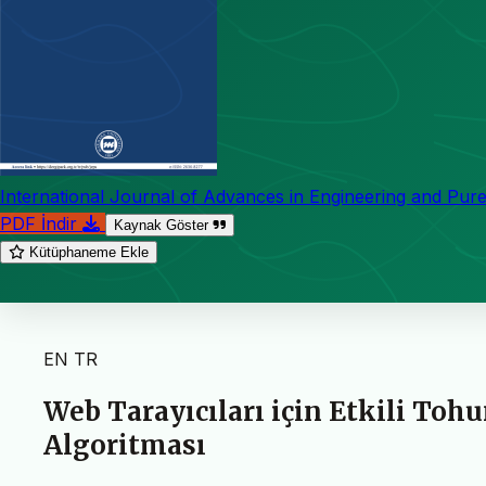
International Journal of Advances in Engineering and Pur
PDF İndir
Kaynak Göster
Kütüphaneme Ekle
EN
TR
Web Tarayıcıları için Etkili To
Algoritması