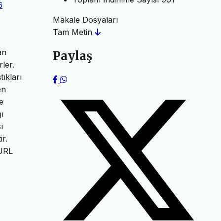
6
Makale Dosyaları
Tam Metin
an
Paylaş
rler.
ıkları
en
e
ı
ı
ir.
 URL