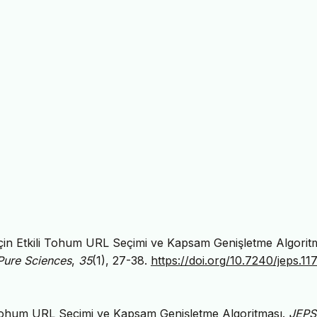
 için Etkili Tohum URL Seçimi ve Kapsam Genişletme Algorit
 Pure Sciences
,
35
(1), 27-38.
https://doi.org/10.7240/jeps.11
i Tohum URL Seçimi ve Kapsam Genişletme Algoritması.
JEPS