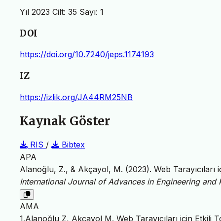
Yıl 2023 Cilt: 35 Sayı: 1
DOI
https://doi.org/10.7240/jeps.1174193
IZ
https://izlik.org/JA44RM25NB
Kaynak Göster
RIS
/
Bibtex
APA
Alanoğlu, Z., & Akçayol, M. (2023). Web Tarayıcıları
International Journal of Advances in Engineering and
AMA
1.Alanoğlu Z, Akçayol M. Web Tarayıcıları için Etkil