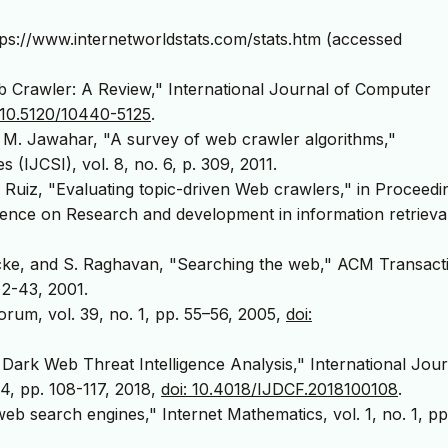
https://www.internetworldstats.com/stats.htm (accessed
b Crawler: A Review," International Journal of Computer
 10.5120/10440-5125
.
and M. Jawahar, "A survey of web crawler algorithms,"
(IJCSI), vol. 8, no. 6, p. 309, 2011.
. Ruiz, "Evaluating topic-driven Web crawlers," in Proceedi
ence on Research and development in information retrieva
pcke, and S. Raghavan, "Searching the web," ACM Transact
 2-43, 2001.
Forum, vol. 39, no. 1, pp. 55–56, 2005,
doi:
ark Web Threat Intelligence Analysis," International Jour
 4, pp. 108-117, 2018,
doi: 10.4018/IJDCF.2018100108
.
eb search engines," Internet Mathematics, vol. 1, no. 1, pp