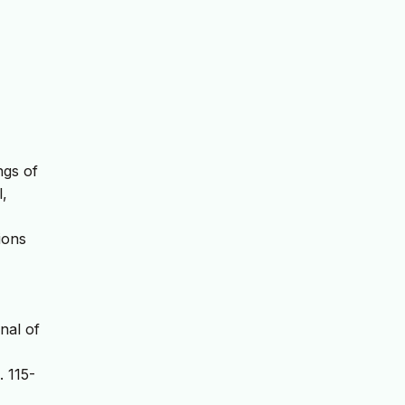
ngs of
l,
ions
nal of
. 115-