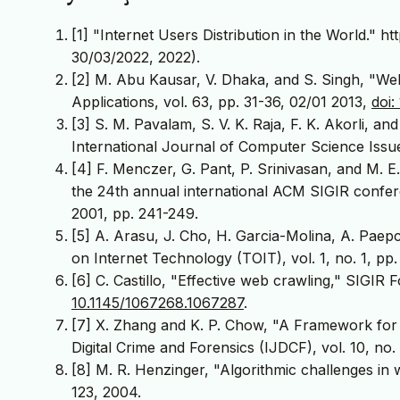
[1] "Internet Users Distribution in the World." 
30/03/2022, 2022).
[2] M. Abu Kausar, V. Dhaka, and S. Singh, "We
Applications, vol. 63, pp. 31-36, 02/01 2013,
doi:
[3] S. M. Pavalam, S. V. K. Raja, F. K. Akorli, 
International Journal of Computer Science Issues 
[4] F. Menczer, G. Pant, P. Srinivasan, and M. E
the 24th annual international ACM SIGIR confer
2001, pp. 241-249.
[5] A. Arasu, J. Cho, H. Garcia-Molina, A. Pae
on Internet Technology (TOIT), vol. 1, no. 1, pp.
[6] C. Castillo, "Effective web crawling," SIGIR 
10.1145/1067268.1067287
.
[7] X. Zhang and K. P. Chow, "A Framework for D
Digital Crime and Forensics (IJDCF), vol. 10, no.
[8] M. R. Henzinger, "Algorithmic challenges in w
123, 2004.