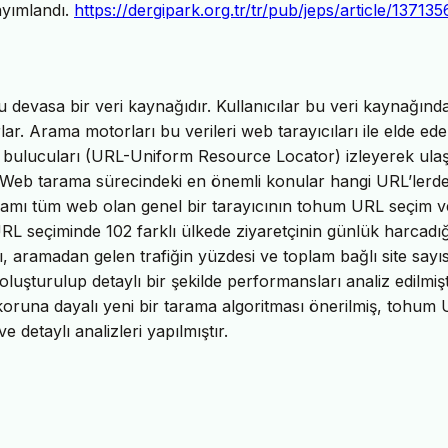
ayımlandı.
https://dergipark.org.tr/tr/pub/jeps/article/137135
devasa bir veri kaynağıdır. Kullanıcılar bu veri kaynağınd
rlar. Arama motorları bu verileri web tarayıcıları ile elde ede
 bulucuları (URL-Uniform Resource Locator) izleyerek ulaşt
rler. Web tarama sürecindeki en önemli konular hangi URL’lerd
amı tüm web olan genel bir tarayıcının tohum URL seçim v
 seçiminde 102 farklı ülkede ziyaretçinin günlük harcadığ
, aramadan gelen trafiğin yüzdesi ve toplam bağlı site sayıs
uşturulup detaylı bir şekilde performansları analiz edilmişt
 skoruna dayalı yeni bir tarama algoritması önerilmiş, tohum
e detaylı analizleri yapılmıştır.