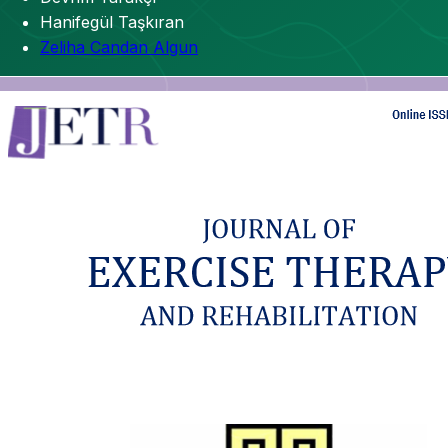
Hanifegül Taşkıran
Zeliha Candan Algun