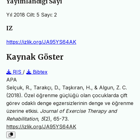
Yayımlandığı Sayı
Yıl 2018 Cilt: 5 Sayı: 2
IZ
https://izlik.org/JA95YS64AK
Kaynak Göster
RIS
/
Bibtex
APA
Selçuk, R., Tarakçı, D., Taşkıran, H., & Algun, Z. C.
(2018). Özel öğrenme güçlüğü olan çocuklarda çift
görev odaklı denge egzersizlerinin denge ve öğrenme
üzerine etkisi.
Journal of Exercise Therapy and
Rehabilitation
,
5
(2), 65-73.
https://izlik.org/JA95YS64AK