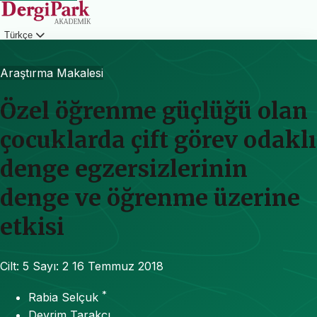
Türkçe
Giriş
Araştırma Makalesi
Özel öğrenme güçlüğü olan
çocuklarda çift görev odaklı
denge egzersizlerinin
denge ve öğrenme üzerine
etkisi
Cilt: 5
Sayı: 2
16 Temmuz 2018
*
Rabia Selçuk
Devrim Tarakçı