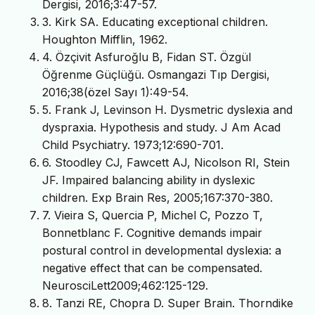
Dergisi, 2016;3:47-57.
3. Kirk SA. Educating exceptional children.
Houghton Mifflin, 1962.
4. Özçivit Asfuroğlu B, Fidan ST. Özgül
Öğrenme Güçlüğü. Osmangazi Tıp Dergisi,
2016;38(özel Sayı 1):49-54.
5. Frank J, Levinson H. Dysmetric dyslexia and
dyspraxia. Hypothesis and study. J Am Acad
Child Psychiatry. 1973;12:690-701.
6. Stoodley CJ, Fawcett AJ, Nicolson RI, Stein
JF. Impaired balancing ability in dyslexic
children. Exp Brain Res, 2005;167:370-380.
7. Vieira S, Quercia P, Michel C, Pozzo T,
Bonnetblanc F. Cognitive demands impair
postural control in developmental dyslexia: a
negative effect that can be compensated.
NeurosciLett2009;462:125-129.
8. Tanzi RE, Chopra D. Super Brain. Thorndike