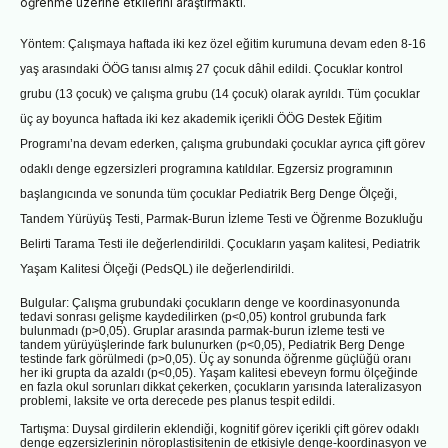
öğrenme üzerine etkilerini araştırmaktı.
Yöntem: Çalışmaya haftada iki kez özel eğitim kurumuna devam eden 8-16
yaş arasındaki ÖÖG tanısı almış 27 çocuk dâhil edildi. Çocuklar kontrol
grubu (13 çocuk) ve çalışma grubu (14 çocuk) olarak ayrıldı. Tüm çocuklar
üç ay boyunca haftada iki kez akademik içerikli ÖÖG Destek Eğitim
Programı’na devam ederken, çalışma grubundaki çocuklar ayrıca çift görev
odaklı denge egzersizleri programına katıldılar. Egzersiz programının
başlangıcında ve sonunda tüm çocuklar Pediatrik Berg Denge Ölçeği,
Tandem Yürüyüş Testi, Parmak-Burun İzleme Testi ve Öğrenme Bozukluğu
Belirti Tarama Testi ile değerlendirildi.
Çocukların yaşam kalitesi, Pediatrik
Yaşam Kalitesi Ölçeği (PedsQL) ile değerlendirildi.
Bulgular: Çalışma grubundaki çocukların denge ve koordinasyonunda
tedavi sonrası gelişme kaydedilirken (p<0,05) kontrol
grubunda fark
bulunmadı (p>0,05). Gruplar arasında parmak-burun izleme testi ve
tandem yürüyüşlerinde fark bulunurken
(p<0,05), Pediatrik Berg Denge
testinde fark görülmedi (p>0,05). Üç ay sonunda öğrenme güçlüğü oranı
her iki grupta da
azaldı (p<0,05). Yaşam kalitesi ebeveyn formu ölçeğinde
en fazla okul sorunları dikkat çekerken, çocukların yarısında
lateralizasyon
problemi, laksite ve orta derecede pes planus tespit edildi.
Tartışma: Duysal girdilerin eklendiği, kognitif görev içerikli çift görev odaklı
denge egzersizlerinin nöroplastisitenin de etkisiyle
denge-koordinasyon ve