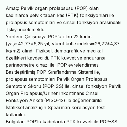
Amaç: Pelvik organ prolapsusu (POP) olan
kadınlarda pelvik taban kas (PTK) fonksiyonları ile
prolapsus semptomları ve cinsel fonksiyon arasındaki
ilişkiyi incelemekti.
Yöntem: Çalışmaya POP’u olan 22 kadın
(yaş=42,77±6,25 yıl, vücut kütle indeksi=26,72±4,37
kg/m2) alındı. Fiziksel, demografik ve medikal
özellikleri kaydedildi. PTK kuvvet ve enduransı
perineometre cihazı ile, POP evrelendirmesi
Basitleştirilmiş POP-Sınıflandırma Sistemi ile,
prolapsus semptomları Pelvik Organ Prolapsus
Semptom Skoru (POP-SS) ile, cinsel fonksiyon Pelvik
Organ Prolapsus/Üriner İnkontinans Cinsel
Fonksiyon Anketi (PISQ-12) ile değerlendirildi.
İstatiksel analiz için Spearman korelasyon testi
kullanıldı.
Bulgular: POP’lu kadınlarda PTK kuvveti ile POP-SS