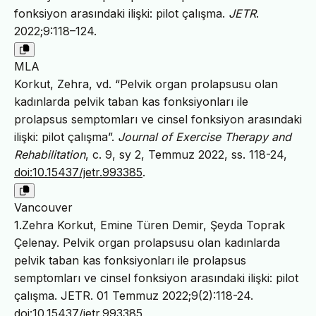
fonksiyon arasındaki ilişki: pilot çalışma.
JETR
.
2022;9:118–124.
MLA
Korkut, Zehra, vd. “Pelvik organ prolapsusu olan
kadınlarda pelvik taban kas fonksiyonları ile
prolapsus semptomları ve cinsel fonksiyon arasındaki
ilişki: pilot çalışma”.
Journal of Exercise Therapy and
Rehabilitation
, c. 9, sy 2, Temmuz 2022, ss. 118-24,
doi:10.15437/jetr.993385
.
Vancouver
1.Zehra Korkut, Emine Türen Demir, Şeyda Toprak
Çelenay. Pelvik organ prolapsusu olan kadınlarda
pelvik taban kas fonksiyonları ile prolapsus
semptomları ve cinsel fonksiyon arasındaki ilişki: pilot
çalışma. JETR. 01 Temmuz 2022;9(2):118-24.
doi:10.15437/jetr.993385