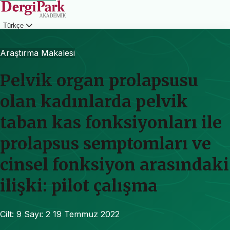
Türkçe
Giriş
Araştırma Makalesi
Pelvik organ prolapsusu
olan kadınlarda pelvik
taban kas fonksiyonları ile
prolapsus semptomları ve
cinsel fonksiyon arasındaki
ilişki: pilot çalışma
Cilt: 9
Sayı: 2
19 Temmuz 2022