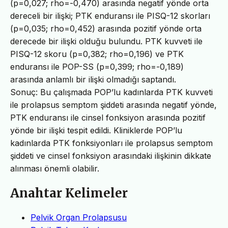
(p=0,027; rho=-0,470) arasında negatif yönde orta
dereceli bir ilişki; PTK enduransı ile PISQ-12 skorları
(p=0,035; rho=0,452) arasında pozitif yönde orta
derecede bir ilişki olduğu bulundu. PTK kuvveti ile
PISQ-12 skoru (p=0,382; rho=0,196) ve PTK
enduransı ile POP-SS (p=0,399; rho=-0,189)
arasında anlamlı bir ilişki olmadığı saptandı.
Sonuç: Bu çalışmada POP’lu kadınlarda PTK kuvveti
ile prolapsus semptom şiddeti arasında negatif yönde,
PTK enduransı ile cinsel fonksiyon arasında pozitif
yönde bir ilişki tespit edildi. Kliniklerde POP’lu
kadınlarda PTK fonksiyonları ile prolapsus semptom
şiddeti ve cinsel fonksiyon arasındaki ilişkinin dikkate
alınması önemli olabilir.
Anahtar Kelimeler
Pelvik Organ Prolapsusu