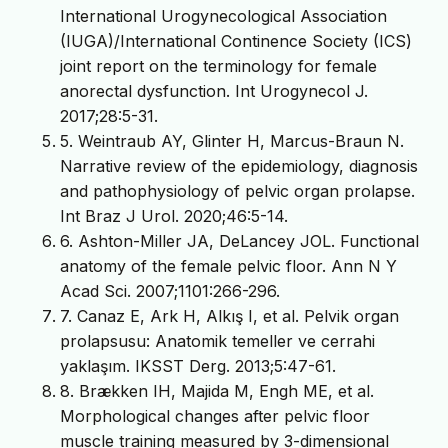
International Urogynecological Association
(IUGA)/International Continence Society (ICS)
joint report on the terminology for female
anorectal dysfunction. Int Urogynecol J.
2017;28:5-31.
5. Weintraub AY, Glinter H, Marcus-Braun N.
Narrative review of the epidemiology, diagnosis
and pathophysiology of pelvic organ prolapse.
Int Braz J Urol. 2020;46:5-14.
6. Ashton-Miller JA, DeLancey JOL. Functional
anatomy of the female pelvic floor. Ann N Y
Acad Sci. 2007;1101:266-296.
7. Canaz E, Ark H, Alkış I, et al. Pelvik organ
prolapsusu: Anatomik temeller ve cerrahi
yaklaşım. IKSST Derg. 2013;5:47-61.
8. Brækken IH, Majida M, Engh ME, et al.
Morphological changes after pelvic floor
muscle training measured by 3-dimensional