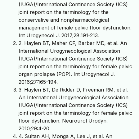
(IUGA)/International Continence Society (ICS)
joint report on the terminology for the
conservative and nonpharmacological
management of female pelvic floor dysfunction.
Int Urogynecol J. 2017;28:191-213.
2. Haylen BT, Maher CF, Barber MD, et al. An
International Urogynecological Association
(IUGA)/International Continence Society (ICS)
joint report on the terminology for female pelvic
organ prolapse (POP). Int Urogynecol J.
2016;27:165-194.
3. Haylen BT, De Ridder D, Freeman RM, et al.
An International Urogynecological Association
(IUGA)/International Continence Society (ICS)
joint report on the terminology for female pelvic
floor dysfunction. Neurourol Urodyn.
2010;29:4-20.
4. Sultan AH, Monga A, Lee J, et al. An