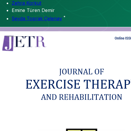
Zehra Korkut
Emine Türen Demir
*
Şeyda Toprak Çelenay