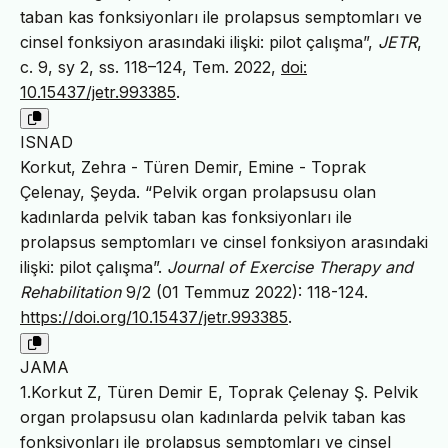
taban kas fonksiyonları ile prolapsus semptomları ve
cinsel fonksiyon arasındaki ilişki: pilot çalışma”,
JETR
,
c. 9, sy 2, ss. 118–124, Tem. 2022,
doi:
10.15437/jetr.993385
.
ISNAD
Korkut, Zehra - Türen Demir, Emine - Toprak
Çelenay, Şeyda. “Pelvik organ prolapsusu olan
kadınlarda pelvik taban kas fonksiyonları ile
prolapsus semptomları ve cinsel fonksiyon arasındaki
ilişki: pilot çalışma”.
Journal of Exercise Therapy and
Rehabilitation
9/2 (01 Temmuz 2022): 118-124.
https://doi.org/10.15437/jetr.993385
.
JAMA
1.Korkut Z, Türen Demir E, Toprak Çelenay Ş. Pelvik
organ prolapsusu olan kadınlarda pelvik taban kas
fonksiyonları ile prolapsus semptomları ve cinsel