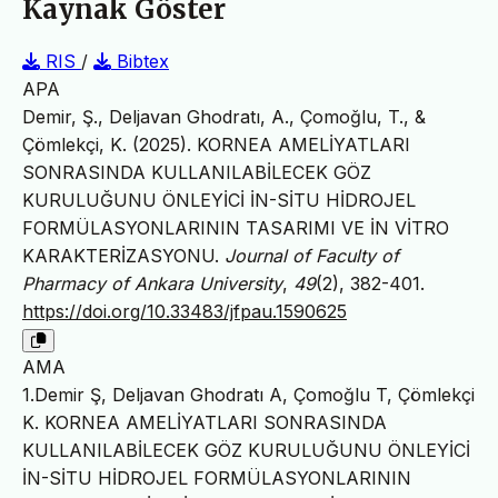
Kaynak Göster
RIS
/
Bibtex
APA
Demir, Ş., Deljavan Ghodratı, A., Çomoğlu, T., &
Çömlekçi, K. (2025). KORNEA AMELİYATLARI
SONRASINDA KULLANILABİLECEK GÖZ
KURULUĞUNU ÖNLEYİCİ İN-SİTU HİDROJEL
FORMÜLASYONLARININ TASARIMI VE İN VİTRO
KARAKTERİZASYONU.
Journal of Faculty of
Pharmacy of Ankara University
,
49
(2), 382-401.
https://doi.org/10.33483/jfpau.1590625
AMA
1.Demir Ş, Deljavan Ghodratı A, Çomoğlu T, Çömlekçi
K. KORNEA AMELİYATLARI SONRASINDA
KULLANILABİLECEK GÖZ KURULUĞUNU ÖNLEYİCİ
İN-SİTU HİDROJEL FORMÜLASYONLARININ