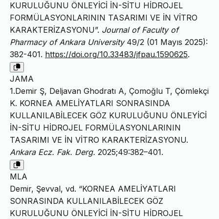
KURULUĞUNU ÖNLEYİCİ İN-SİTU HİDROJEL
FORMÜLASYONLARININ TASARIMI VE İN VİTRO
KARAKTERİZASYONU”.
Journal of Faculty of
Pharmacy of Ankara University
49/2 (01 Mayıs 2025):
382-401.
https://doi.org/10.33483/jfpau.1590625
.
JAMA
1.Demir Ş, Deljavan Ghodratı A, Çomoğlu T, Çömlekçi
K. KORNEA AMELİYATLARI SONRASINDA
KULLANILABİLECEK GÖZ KURULUĞUNU ÖNLEYİCİ
İN-SİTU HİDROJEL FORMÜLASYONLARININ
TASARIMI VE İN VİTRO KARAKTERİZASYONU.
Ankara Ecz. Fak. Derg.
2025;49:382–401.
MLA
Demir, Şevval, vd. “KORNEA AMELİYATLARI
SONRASINDA KULLANILABİLECEK GÖZ
KURULUĞUNU ÖNLEYİCİ İN-SİTU HİDROJEL