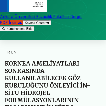
Ankara Üniversitesi Eczacılık Fakültesi Dergisi
PDF İndir
Kaynak Göster
Kütüphaneme Ekle
TR
EN
KORNEA AMELİYATLARI
SONRASINDA
KULLANILABİLECEK GÖZ
KURULUĞUNU ÖNLEYİCİ İN-
SİTU HİDROJEL
FORMÜLASYONLARININ