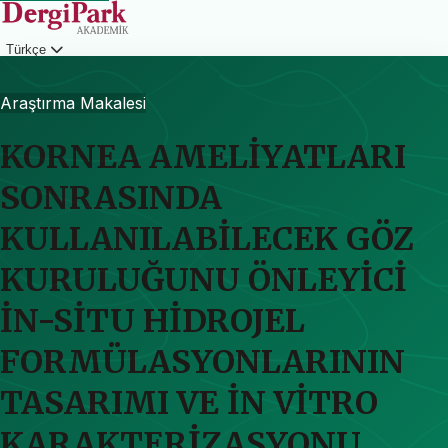
Türkçe
Giriş
Araştırma Makalesi
KORNEA AMELİYATLARI
SONRASINDA
KULLANILABİLECEK GÖZ
KURULUĞUNU ÖNLEYİCİ
İN-SİTU HİDROJEL
FORMÜLASYONLARININ
TASARIMI VE İN VİTRO
KARAKTERİZASYONU