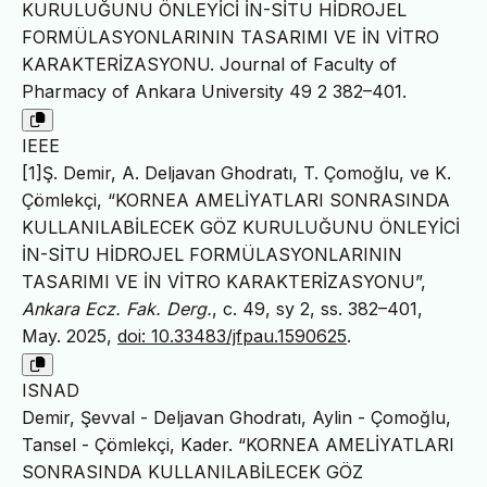
KURULUĞUNU ÖNLEYİCİ İN-SİTU HİDROJEL
FORMÜLASYONLARININ TASARIMI VE İN VİTRO
KARAKTERİZASYONU. Journal of Faculty of
Pharmacy of Ankara University 49 2 382–401.
IEEE
[1]Ş. Demir, A. Deljavan Ghodratı, T. Çomoğlu, ve K.
Çömlekçi, “KORNEA AMELİYATLARI SONRASINDA
KULLANILABİLECEK GÖZ KURULUĞUNU ÖNLEYİCİ
İN-SİTU HİDROJEL FORMÜLASYONLARININ
TASARIMI VE İN VİTRO KARAKTERİZASYONU”,
Ankara Ecz. Fak. Derg.
, c. 49, sy 2, ss. 382–401,
May. 2025,
doi: 10.33483/jfpau.1590625
.
ISNAD
Demir, Şevval - Deljavan Ghodratı, Aylin - Çomoğlu,
Tansel - Çömlekçi, Kader. “KORNEA AMELİYATLARI
SONRASINDA KULLANILABİLECEK GÖZ