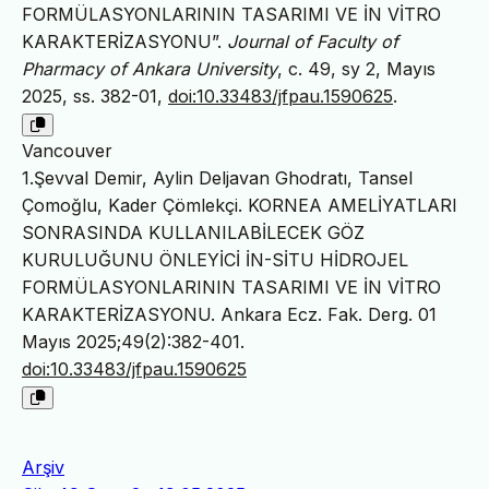
FORMÜLASYONLARININ TASARIMI VE İN VİTRO
KARAKTERİZASYONU”.
Journal of Faculty of
Pharmacy of Ankara University
, c. 49, sy 2, Mayıs
2025, ss. 382-01,
doi:10.33483/jfpau.1590625
.
Vancouver
1.Şevval Demir, Aylin Deljavan Ghodratı, Tansel
Çomoğlu, Kader Çömlekçi. KORNEA AMELİYATLARI
SONRASINDA KULLANILABİLECEK GÖZ
KURULUĞUNU ÖNLEYİCİ İN-SİTU HİDROJEL
FORMÜLASYONLARININ TASARIMI VE İN VİTRO
KARAKTERİZASYONU. Ankara Ecz. Fak. Derg. 01
Mayıs 2025;49(2):382-401.
doi:10.33483/jfpau.1590625
Arşiv