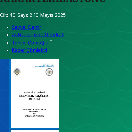
Cilt: 49
Sayı: 2
19 Mayıs 2025
Şevval Demir
Aylin Deljavan Ghodratı
*
Tansel Çomoğlu
Kader Çömlekçi