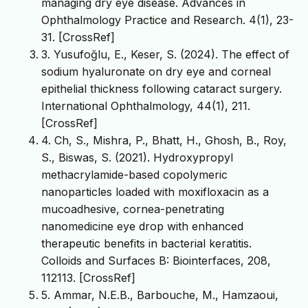
managing dry eye disease. Advances in
Ophthalmology Practice and Research. 4(1), 23-
31. [CrossRef]
3. Yusufoğlu, E., Keser, S. (2024). The effect of
sodium hyaluronate on dry eye and corneal
epithelial thickness following cataract surgery.
International Ophthalmology, 44(1), 211.
[CrossRef]
4. Ch, S., Mishra, P., Bhatt, H., Ghosh, B., Roy,
S., Biswas, S. (2021). Hydroxypropyl
methacrylamide-based copolymeric
nanoparticles loaded with moxifloxacin as a
mucoadhesive, cornea-penetrating
nanomedicine eye drop with enhanced
therapeutic benefits in bacterial keratitis.
Colloids and Surfaces B: Biointerfaces, 208,
112113. [CrossRef]
5. Ammar, N.E.B., Barbouche, M., Hamzaoui,