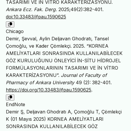
TASARIMI VE İN VİTRO KARAKTERİZASYONU.
Ankara Ecz. Fak. Derg.
2025;49(2):382-401.
doi:10.33483/jfpau.1590625
Chicago
Demir, Şevval, Aylin Deljavan Ghodratı, Tansel
Çomoğlu, ve Kader Çömlekçi. 2025. “KORNEA
AMELİYATLARI SONRASINDA KULLANILABİLECEK
GÖZ KURULUĞUNU ÖNLEYİCİ İN-SİTU HİDROJEL
FORMÜLASYONLARININ TASARIMI VE İN VİTRO
KARAKTERİZASYONU”.
Journal of Faculty of
Pharmacy of Ankara University
49 (2): 382-401.
https://doi.org/10.33483/jfpau.1590625
.
EndNote
Demir Ş, Deljavan Ghodratı A, Çomoğlu T, Çömlekçi
K (01 Mayıs 2025) KORNEA AMELİYATLARI
SONRASINDA KULLANILABİLECEK GÖZ