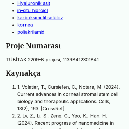
Hyaluronik asit
in-situ hidrojel
karboksimetil selüloz
kornea
poliakrilamid
Proje Numarası
TÜBİTAK 2209-B projesi, 1139B412301841
Kaynakça
1. Volatier, T., Cursiefen, C., Notara, M. (2024).
Current advances in corneal stromal stem cell
biology and therapeutic applications. Cells,
13(2), 163. [CrossRef]
2. Lv, Z., Li, S., Zeng, G., Yao, K., Han, H.
(2024). Recent progress of nanomedicine in