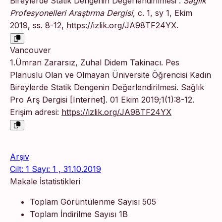
Bireylerde Statik Dengenin Değerlendirilmesi”.
Sağlık
Profesyonelleri Araştırma Dergisi
, c. 1, sy 1, Ekim
2019, ss. 8-12,
https://izlik.org/JA98TF24YX
.
Vancouver
1.Ümran Zararsız, Zuhal Didem Takinacı. Pes
Planuslu Olan ve Olmayan Üniversite Öğrencisi Kadın
Bireylerde Statik Dengenin Değerlendirilmesi. Sağlık
Pro Arş Dergisi [Internet]. 01 Ekim 2019;1(1):8-12.
Erişim adresi:
https://izlik.org/JA98TF24YX
Arşiv
Cilt: 1 Sayı: 1 , 31.10.2019
Makale İstatistikleri
Toplam Görüntülenme Sayısı
505
Toplam İndirilme Sayısı
1B