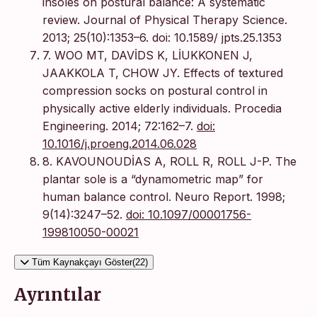
insoles on postural balance: A systematic
review. Journal of Physical Therapy Science.
2013; 25(10):1353–6. doi: 10.1589/ jpts.25.1353
7. WOO MT, DAVİDS K, LİUKKONEN J,
JAAKKOLA T, CHOW JY. Effects of textured
compression socks on postural control in
physically active elderly individuals. Procedia
Engineering. 2014; 72:162–7.
doi:
10.1016/j.proeng.2014.06.028
8. KAVOUNOUDİAS A, ROLL R, ROLL J-P. The
plantar sole is a “dynamometric map” for
human balance control. Neuro Report. 1998;
9(14):3247–52.
doi: 10.1097/00001756-
199810050-00021
Tüm Kaynakçayı Göster(22)
Ayrıntılar