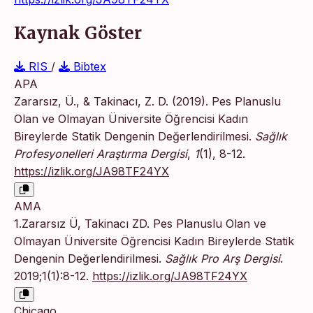
Kaynak Göster
RIS
/
Bibtex
APA
Zararsız, Ü., & Takinacı, Z. D. (2019). Pes Planuslu
Olan ve Olmayan Üniversite Öğrencisi Kadın
Bireylerde Statik Dengenin Değerlendirilmesi.
Sağlık
Profesyonelleri Araştırma Dergisi
,
1
(1), 8-12.
https://izlik.org/JA98TF24YX
AMA
1.Zararsız Ü, Takinacı ZD. Pes Planuslu Olan ve
Olmayan Üniversite Öğrencisi Kadın Bireylerde Statik
Dengenin Değerlendirilmesi.
Sağlık Pro Arş Dergisi
.
2019;1(1):8-12.
https://izlik.org/JA98TF24YX
Chicago