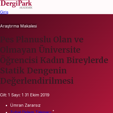
Giriş
Araştırma Makalesi
Pes Planuslu Olan ve
Olmayan Üniversite
Öğrencisi Kadın Bireylerde
Statik Dengenin
Değerlendirilmesi
Cilt: 1
Sayı: 1
31 Ekim 2019
Ümran Zararsız
*
Zuhal Didem Takinacı