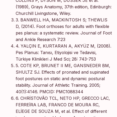
COLLINS P, DYSON M, DUSSEK JE et al.
(1989), Grays Anatomy, 37th edition, Edinburgh:
Churchill Livingstone, Wiley.
3. BANWELL HA, MACKINTOSH S; THEWLIS
D, (2014). Foot orthoses for adults with flexible
pes planus: a systematic review. Journal of Foot
and Ankle Research 7:23
4. YALÇIN E, KURTARAN A, AKYÜZ M, (2008).
Pes Planus: Tanısı, Etiyolojisi ve Tedavisi,
Türkiye Klinikleri J Med Sci; 28: 743-753
5. COTE KP, BRUNET II ME, GANSNEDER BM,
SHULTZ SJ. Effects of pronated and supinated
foot postures on static and dynamic postural
stability. Journal of Athletic Training. 2005;
40(1):4146. PMCID: PMC1088344
6. CHRİSTOVÃO TCL, NETO HP, GRECCO LAC,
FERREİRA LAB, FRANCO DE MOURA RC,
ELİEGE DE SOUZA M, et al. Effect of different