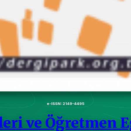
e-ISSN: 2149-4495
leri ve Öğretmen E