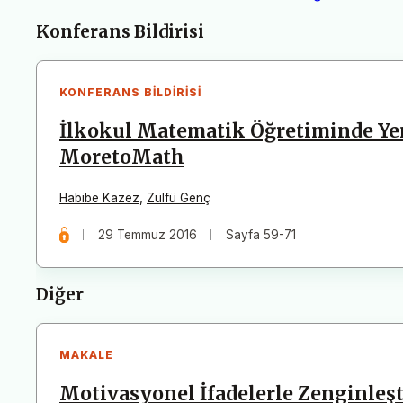
Makaleler
Konferans Bildirisi
KONFERANS BILDIRISI
İlkokul Matematik Öğretiminde Yen
MoretoMath
Habibe Kazez
,
Zülfü Genç
29 Temmuz 2016
Sayfa 59-71
Diğer
MAKALE
Motivasyonel İfadelerle Zenginleşt