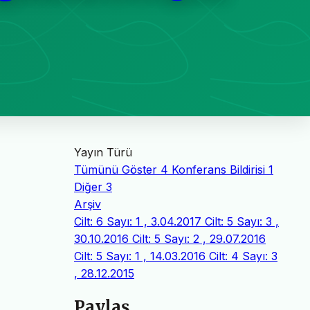
Yayın Türü
Tümünü Göster
4
Konferans Bildirisi
1
Diğer
3
Arşiv
Cilt: 6 Sayı: 1 , 3.04.2017
Cilt: 5 Sayı: 3 ,
30.10.2016
Cilt: 5 Sayı: 2 , 29.07.2016
Cilt: 5 Sayı: 1 , 14.03.2016
Cilt: 4 Sayı: 3
, 28.12.2015
Paylaş