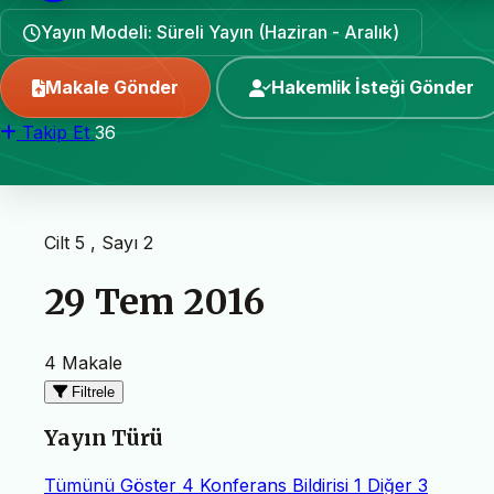
Yayın Modeli: Süreli Yayın (Haziran - Aralık)
Makale Gönder
Hakemlik İsteği Gönder
Takip Et
36
Cilt 5 , Sayı 2
29 Tem 2016
4 Makale
Filtrele
Yayın Türü
Tümünü Göster
4
Konferans Bildirisi
1
Diğer
3