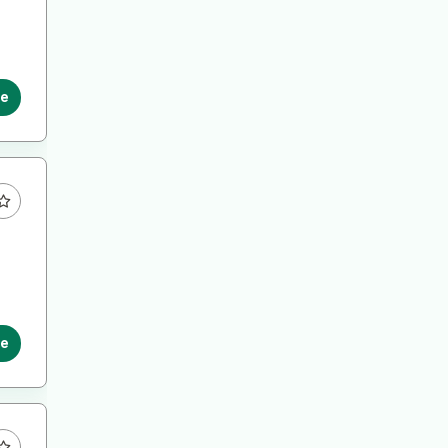
le
le