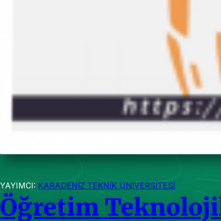
YAYIMCI:
KARADENİZ TEKNİK ÜNİVERSİTESİ
Öğretim Teknoloji