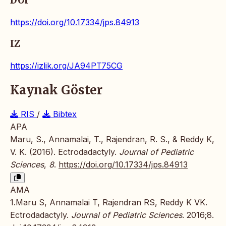
DOI
https://doi.org/10.17334/jps.84913
IZ
https://izlik.org/JA94PT75CG
Kaynak Göster
RIS
/
Bibtex
APA
Maru, S., Annamalai, T., Rajendran, R. S., & Reddy K,
V. K. (2016). Ectrodadactyly.
Journal of Pediatric
Sciences
,
8
.
https://doi.org/10.17334/jps.84913
AMA
1.Maru S, Annamalai T, Rajendran RS, Reddy K VK.
Ectrodadactyly.
Journal of Pediatric Sciences
. 2016;8.