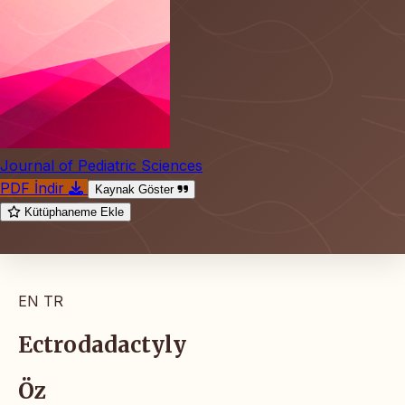
Journal of Pediatric Sciences
PDF İndir
Kaynak Göster
Kütüphaneme Ekle
EN
TR
Ectrodadactyly
Öz