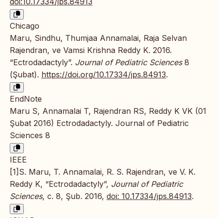
doi:10.17334/jps.84913
Chicago
Maru, Sindhu, Thumjaa Annamalai, Raja Selvan
Rajendran, ve Vamsi Krishna Reddy K. 2016.
“Ectrodadactyly”.
Journal of Pediatric Sciences
8
(Şubat).
https://doi.org/10.17334/jps.84913
.
EndNote
Maru S, Annamalai T, Rajendran RS, Reddy K VK (01
Şubat 2016) Ectrodadactyly. Journal of Pediatric
Sciences 8
IEEE
[1]S. Maru, T. Annamalai, R. S. Rajendran, ve V. K.
Reddy K, “Ectrodadactyly”,
Journal of Pediatric
Sciences
, c. 8, Şub. 2016,
doi: 10.17334/jps.84913
.