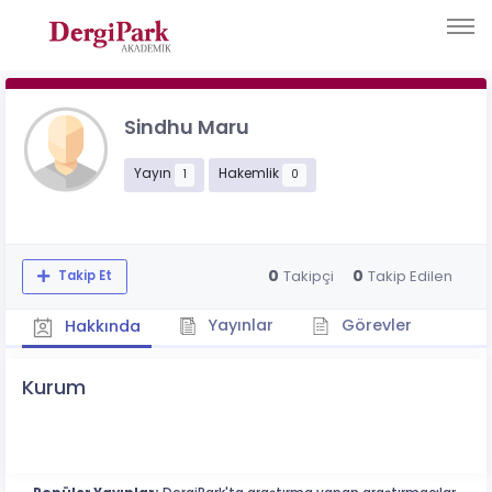
Sindhu Maru
Yayın
Hakemlik
1
0
0
0
Takipçi
Takip Edilen
Takip Et
Yayınlar
Görevler
Hakkında
Kurum