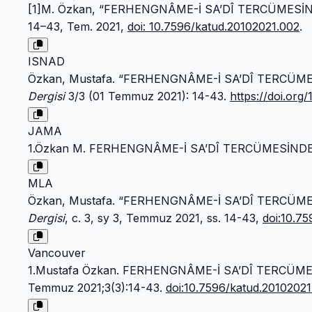
[1]M. Özkan, “FERHENGNÂME-İ SA’DÎ TERCÜMESİN
14–43, Tem. 2021,
doi: 10.7596/katud.20102021.002
.
ISNAD
Özkan, Mustafa. “FERHENGNÂME-İ SA’DÎ TERCÜME
Dergisi
3/3 (01 Temmuz 2021): 14-43.
https://doi.org
JAMA
1.Özkan M. FERHENGNÂME-İ SA’DÎ TERCÜMESİNDE
MLA
Özkan, Mustafa. “FERHENGNÂME-İ SA’DÎ TERCÜME
Dergisi
, c. 3, sy 3, Temmuz 2021, ss. 14-43,
doi:10.7
Vancouver
1.Mustafa Özkan. FERHENGNÂME-İ SA’DÎ TERCÜME
Temmuz 2021;3(3):14-43.
doi:10.7596/katud.20102021