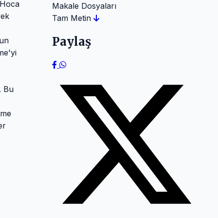
n Hoca
Makale Dosyaları
rek
Tam Metin
Paylaş
nun
me'yi
. Bu
ime
er