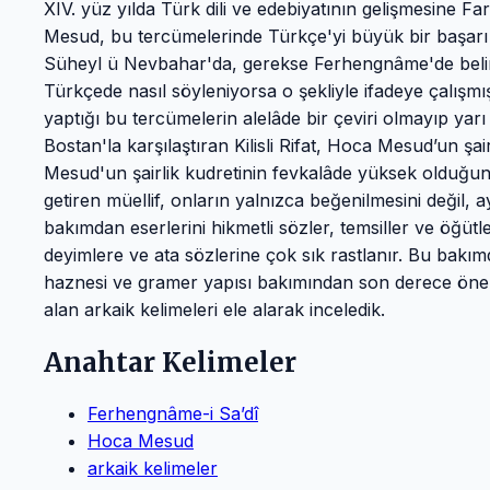
XIV. yüz yılda Türk dili ve edebiyatının gelişmesine
Mesud, bu tercümelerinde Türkçe'yi büyük bir başarı il
Süheyl ü Nevbahar'da, gerekse Ferhengnâme'de belirtt
Türkçede nasıl söyleniyorsa o şekliyle ifadeye çalış
yaptığı bu tercümelerin alelâde bir çeviri olmayıp yarı 
Bostan'la karşılaştıran Kilisli Rifat, Hoca Mesud’un şai
Mesud'un şairlik kudretinin fevkalâde yüksek olduğunu i
getiren müellif, onların yalnızca beğenilmesini değil
bakımdan eserlerini hikmetli sözler, temsiller ve öğütle
deyimlere ve ata sözlerine çok sık rastlanır. Bu bak
haznesi ve gramer yapısı bakımından son derece önem
alan arkaik kelimeleri ele alarak inceledik.
Anahtar Kelimeler
Ferhengnâme-i Sa’dî
Hoca Mesud
arkaik kelimeler