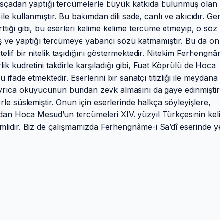
 Farsçadan yaptığı tercümelerle büyük katkıda bulunmuş ola
e kullanmıştır. Bu bakımdan dili sade, canlı ve akıcıdır. Ge
iği gibi, bu eserleri kelime kelime tercüme etmeyip, o söz
mış ve yaptığı tercümeye yabancı sözü katmamıştır. Bu da o
telif bir nitelik taşıdığını göstermektedir. Nitekim Ferhengnâ
rlik kudretini takdirle karşıladığı gibi, Fuat Köprülü de Hoca
fade etmektedir. Eserlerini bir sanatçı titizliği ile meydana
, ayrıca okuyucunun bundan zevk almasını da gaye edinmiştir
rle süslemiştir. Onun için eserlerinde halkça söyleyişlere,
ımdan Hoca Mesud’un tercümeleri XIV. yüzyıl Türkçesinin kel
lidir. Biz de çalışmamızda Ferhengnâme-i Sa’dî eserinde y