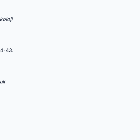
koloji
14-43.
ük