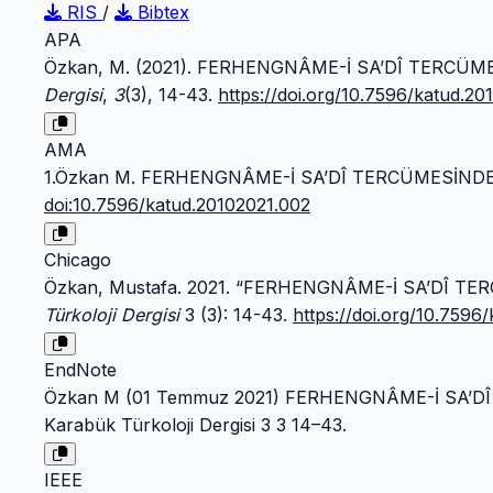
RIS
/
Bibtex
APA
Özkan, M. (2021). FERHENGNÂME-İ SA’DÎ TERCÜM
Dergisi
,
3
(3), 14-43.
https://doi.org/10.7596/katud.20
AMA
1.Özkan M. FERHENGNÂME-İ SA’DÎ TERCÜMESİNDE
doi:10.7596/katud.20102021.002
Chicago
Özkan, Mustafa. 2021. “FERHENGNÂME-İ SA’DÎ T
Türkoloji Dergisi
3 (3): 14-43.
https://doi.org/10.7596
EndNote
Özkan M (01 Temmuz 2021) FERHENGNÂME-İ SA’D
Karabük Türkoloji Dergisi 3 3 14–43.
IEEE