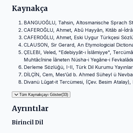
Kaynakça
BANGUOĞLU, Tahsin, Altosmanische Sprach Stu
CAFEROĞLU, Ahmet, Abû Hayyân, Kitâb al-İdrâk li
CAFEROĞLU, Ahmet, Eski Uygur Türkçesi Sözlüğü
CLAUSON, Sir Gerard, An Etymologicial Dictiona
ÇELEBI, Veled, "Edebiyyât-ı İslâmiyye", Tercüm
Muhtâcînine İâneten Nüsha-i Yegâne-i Fevkalâde, 
Derleme Sözlüğü, I-II, Türk Dil Kurumu Yayınlar
DİLÇİN, Cem, Mes‘ûd b. Ahmed Süheyl ü Nevbah
Divanü Lûgat-it Tercümesi, (Çev. Besim Atalay), 
Tüm Kaynakçayı Göster(33)
Ayrıntılar
Birincil Dil