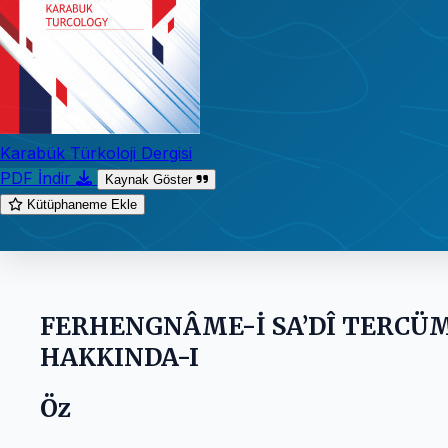
Karabük Türkoloji Dergisi
PDF İndir
Kaynak Göster
Kütüphaneme Ekle
FERHENGNÂME-İ SA’DÎ TERCÜM
HAKKINDA-I
Öz