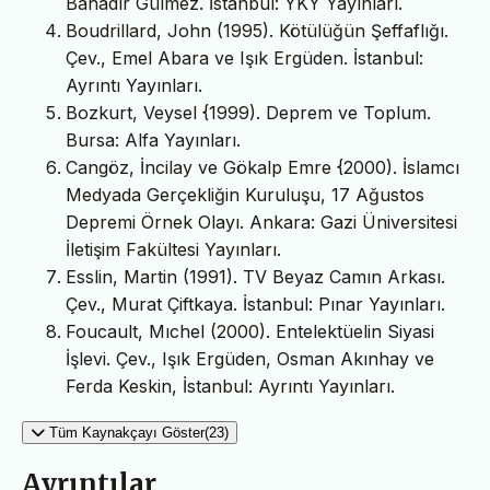
Bahadır Gülmez. İstanbul: YKY Yayınları.
Boudrillard, John (1995). Kötülüğün Şeffaflığı.
Çev., Emel Abara ve Işık Ergüden. İstanbul:
Ayrıntı Yayınları.
Bozkurt, Veysel {1999). Deprem ve Toplum.
Bursa: Alfa Yayınları.
Cangöz, İncilay ve Gökalp Emre {2000). İslamcı
Medyada Gerçekliğin Kuruluşu, 17 Ağustos
Depremi Örnek Olayı. Ankara: Gazi Üniversitesi
İletişim Fakültesi Yayınları.
Esslin, Martin (1991). TV Beyaz Camın Arkası.
Çev., Murat Çiftkaya. İstanbul: Pınar Yayınları.
Foucault, Mıchel (2000). Entelektüelin Siyasi
İşlevi. Çev., Işık Ergüden, Osman Akınhay ve
Ferda Keskin, İstanbul: Ayrıntı Yayınları.
Tüm Kaynakçayı Göster(23)
Ayrıntılar