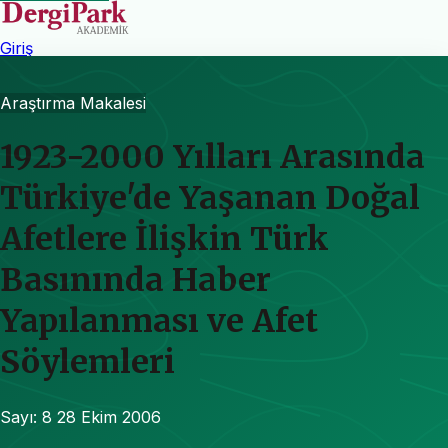
Giriş
Araştırma Makalesi
1923-2000 Yılları Arasında
Türkiye'de Yaşanan Doğal
Afetlere İlişkin Türk
Basınında Haber
Yapılanması ve Afet
Söylemleri
Sayı: 8
28 Ekim 2006