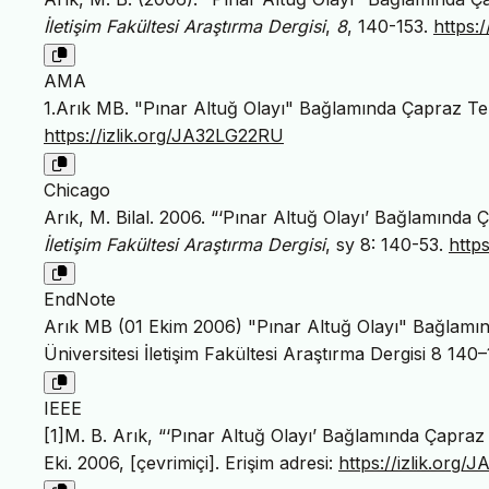
İletişim Fakültesi Araştırma Dergisi
,
8
, 140-153.
https:
AMA
1.Arık MB. "Pınar Altuğ Olayı" Bağlamında Çapraz T
https://izlik.org/JA32LG22RU
Chicago
Arık, M. Bilal. 2006. “‘Pınar Altuğ Olayı’ Bağlamınd
İletişim Fakültesi Araştırma Dergisi
, sy 8: 140-53.
http
EndNote
Arık MB (01 Ekim 2006) "Pınar Altuğ Olayı" Bağlamı
Üniversitesi İletişim Fakültesi Araştırma Dergisi 8 140–
IEEE
[1]M. B. Arık, “‘Pınar Altuğ Olayı’ Bağlamında Çapra
Eki. 2006, [çevrimiçi]. Erişim adresi:
https://izlik.org