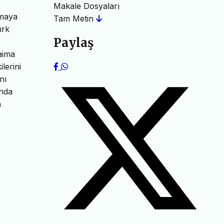
Makale Dosyaları
nmaya
Tam Metin
ürk
Paylaş
aima
lerini
nı
unda
m