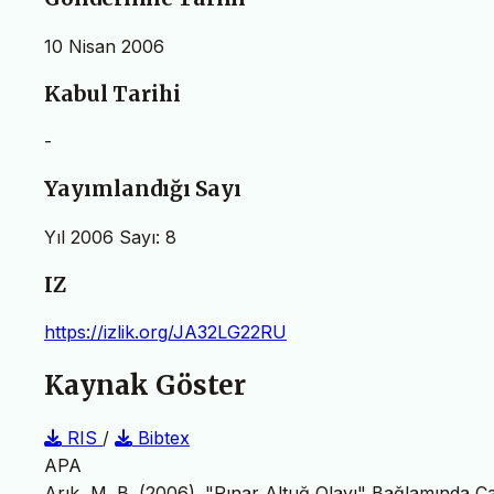
10 Nisan 2006
Kabul Tarihi
-
Yayımlandığı Sayı
Yıl 2006 Sayı: 8
IZ
https://izlik.org/JA32LG22RU
Kaynak Göster
RIS
/
Bibtex
APA
Arık, M. B. (2006). "Pınar Altuğ Olayı" Bağlamında 