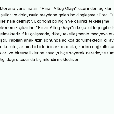
törüne yansımaları "Pınar Altuğ Olayı" üzerinden açıkla
koşullar ve dolayısıyla meydana gelen holdingleşme süreci T
er hale gelmiştir. Ekonomi politiğin ve çapraz tekelleşme
konomik çıkarlar, "Pınar Altuğ 0/ayı"nda görüldüğü gibi d
elmektedir. fJu çalışmada, dikey tekelleşmenin medyaya etki
iştir. Yapılan analizin sonunda açıkça görülmektedir ki, ay
n kuruluşlarının birbirlerinin ekonomik çıkarları doğrultus
kları ve bireyselliklerine saygıyı hiçe sayarak neredeyse tü
tiği doğrultusunda biçimlendirmektedir/er..