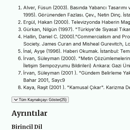
Alver, Füsun (2003). Basında Yabancı Tasarımı v
1995). Görünenden Fazlası. Çev., Netin Dinç. İsta
Ergül, Hakan (2000). Televizyonda Haberin Magazi
Gürkan, Nilgün (1997). "Türkiye'de Siyasal Tıkan
Hallin, Daniel C. (2000)."Commercialism and P
Society. James Curan and Misheal Gurevitch, L
İnal, Ayşe (1996). Haberi Okumak. İstanbul: Temu
İrvan, Süleyman (2000). "Metin Çözümlemelerin
İletişim Sempozyumu Bildirileri) Ankara: Gazi Ünive
İrvan, Süleyman (2001 ). "Gündem Belirleme Yakla
Bahar 2001, Sayı:9
Kaya, Raşit (2001 ). "Kamusal Çıkar". Karizma De
Tüm Kaynakçayı Göster(25)
Ayrıntılar
Birincil Dil