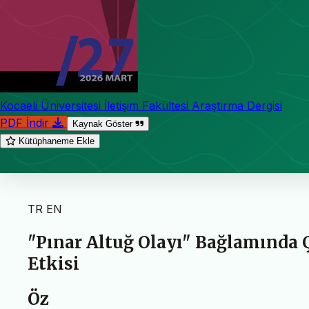
Kocaeli Üniversitesi İletişim Fakültesi Araştırma Dergisi
PDF İndir
Kaynak Göster
Kütüphaneme Ekle
TR
EN
"Pınar Altuğ Olayı" Bağlamında
Etkisi
Öz