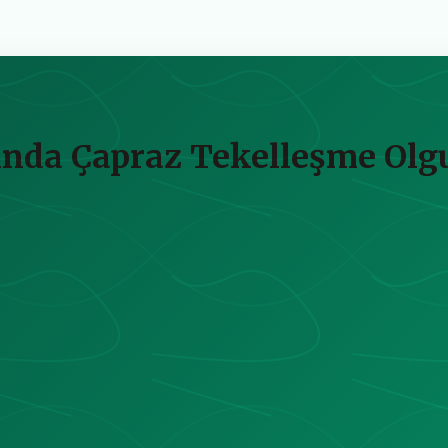
ında Çapraz Tekelleşme Olg