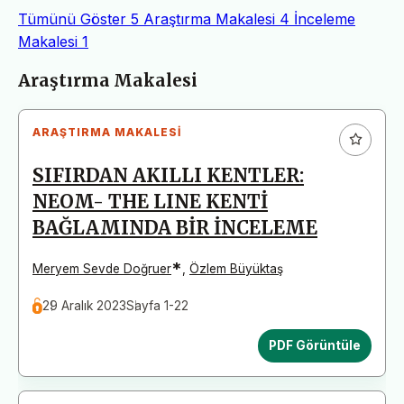
Tümünü Göster
5
Araştırma Makalesi
4
İnceleme
Makalesi
1
Makaleler
Araştırma Makalesi
ARAŞTIRMA MAKALESI
SIFIRDAN AKILLI KENTLER:
NEOM- THE LINE KENTİ
BAĞLAMINDA BİR İNCELEME
*
Meryem Sevde Doğruer
,
Özlem Büyüktaş
29 Aralık 2023
Sayfa 1-22
PDF Görüntüle