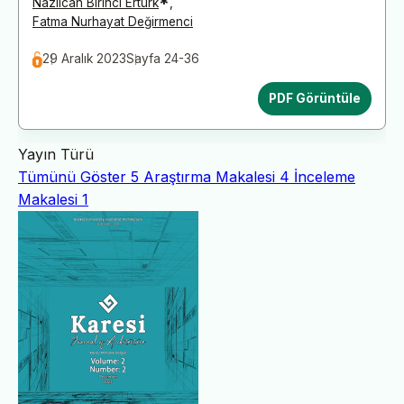
*
Nazlıcan Birinci Ertürk
,
Fatma Nurhayat Değirmenci
29 Aralık 2023
Sayfa 24-36
PDF Görüntüle
Yayın Türü
Tümünü Göster
5
Araştırma Makalesi
4
İnceleme
Makalesi
1