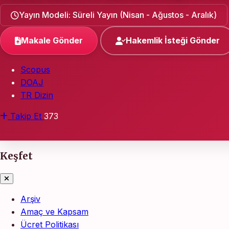
Yayın Modeli: Süreli Yayın (Nisan - Ağustos - Aralık)
Makale Gönder
Hakemlik İsteği Gönder
Scopus
DOAJ
TR Dizin
Takip Et
373
Keşfet
Arşiv
Amaç ve Kapsam
Ücret Politikası