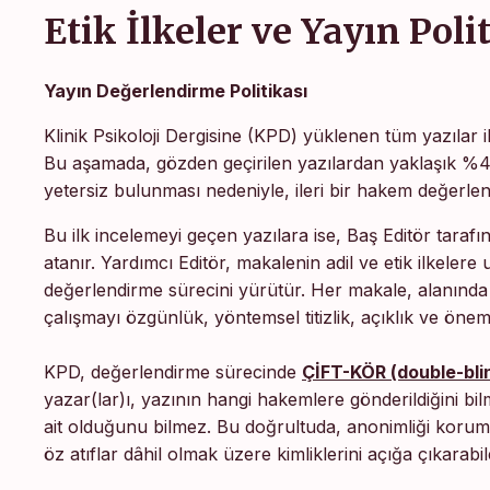
Etik İlkeler ve Yayın Poli
Yayın Değerlendirme Politikası
Klinik Psikoloji Dergisine (KPD) yüklenen tüm yazılar il
Bu aşamada, gözden geçirilen yazılardan yaklaşık %40’ı,
yetersiz bulunması nedeniyle, ileri bir hakem değerle
Bu ilk incelemeyi geçen yazılara ise, Baş Editör tara
atanır. Yardımcı Editör, makalenin adil ve etik ilkele
değerlendirme sürecini yürütür. Her makale, alanınd
çalışmayı özgünlük, yöntemsel titizlik, açıklık ve önem
KPD, değerlendirme sürecinde
ÇİFT-KÖR (double-bli
yazar(lar)ı, yazının hangi hakemlere gönderildiğini bi
ait olduğunu bilmez. Bu doğrultuda, anonimliği koruma
öz atıflar dâhil olmak üzere kimliklerini açığa çıkarabi