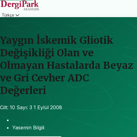
Türkçe
Giriş
Yaygın İskemik Gliotik
Değişikliği Olan ve
Olmayan Hastalarda Beyaz
ve Gri Cevher ADC
Değerleri
Cilt: 10
Sayı: 3
1 Eylül 2008
Yasemin Bilgili