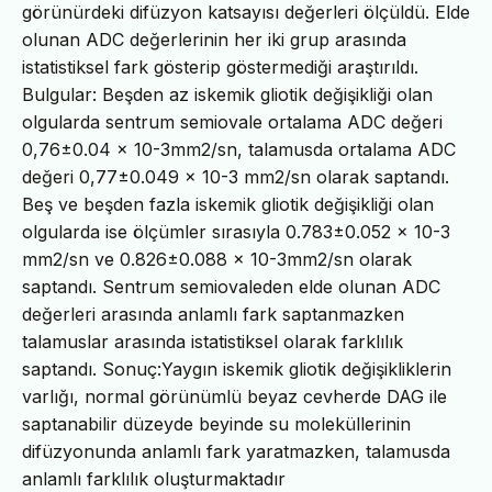
görünürdeki difüzyon katsayısı değerleri ölçüldü. Elde
olunan ADC değerlerinin her iki grup arasında
istatistiksel fark gösterip göstermediği araştırıldı.
Bulgular: Beşden az iskemik gliotik değişikliği olan
olgularda sentrum semiovale ortalama ADC değeri
0,76±0.04 x 10-3mm2/sn, talamusda ortalama ADC
değeri 0,77±0.049 x 10-3 mm2/sn olarak saptandı.
Beş ve beşden fazla iskemik gliotik değişikliği olan
olgularda ise ölçümler sırasıyla 0.783±0.052 x 10-3
mm2/sn ve 0.826±0.088 x 10-3mm2/sn olarak
saptandı. Sentrum semiovaleden elde olunan ADC
değerleri arasında anlamlı fark saptanmazken
talamuslar arasında istatistiksel olarak farklılık
saptandı. Sonuç:Yaygın iskemik gliotik değişikliklerin
varlığı, normal görünümlü beyaz cevherde DAG ile
saptanabilir düzeyde beyinde su moleküllerinin
difüzyonunda anlamlı fark yaratmazken, talamusda
anlamlı farklılık oluşturmaktadır