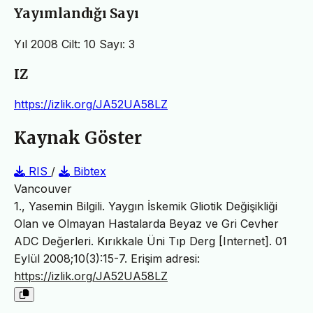
Yayımlandığı Sayı
Yıl 2008 Cilt: 10 Sayı: 3
IZ
https://izlik.org/JA52UA58LZ
Kaynak Göster
RIS
/
Bibtex
Vancouver
1., Yasemin Bilgili. Yaygın İskemik Gliotik Değişikliği
Olan ve Olmayan Hastalarda Beyaz ve Gri Cevher
ADC Değerleri. Kırıkkale Üni Tıp Derg [Internet]. 01
Eylül 2008;10(3):15-7. Erişim adresi:
https://izlik.org/JA52UA58LZ