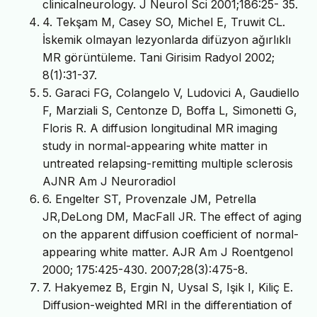
clinicalneurology. J Neurol Sci 2001;186:25- 35.
4. Tekşam M, Casey SO, Michel E, Truwit CL.
İskemik olmayan lezyonlarda difüzyon ağırlıklı
MR görüntüleme. Tani Girisim Radyol 2002;
8(1):31-37.
5. Garaci FG, Colangelo V, Ludovici A, Gaudiello
F, Marziali S, Centonze D, Boffa L, Simonetti G,
Floris R. A diffusion longitudinal MR imaging
study in normal-appearing white matter in
untreated relapsing-remitting multiple sclerosis
AJNR Am J Neuroradiol
6. Engelter ST, Provenzale JM, Petrella
JR,DeLong DM, MacFall JR. The effect of aging
on the apparent diffusion coefficient of normal-
appearing white matter. AJR Am J Roentgenol
2000; 175:425-430. 2007;28(3):475-8.
7. Hakyemez B, Ergin N, Uysal S, Işik I, Kiliç E.
Diffusion-weighted MRI in the differentiation of