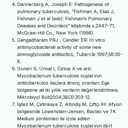
Dannerberg A, Joseph E: Pathogenesis of
pulmonary tuberculosis, “Fishman A, Elias J,
Fishman J et al (eds): Fishman’s Pulmonary
Diseases and Disorders” kitabında s.2447-71,
McGraw-Hill Co., New York (1998).
Gangadharam PRJ , Candler ER: In vitro
antimycobacterial activity of some new
aminoglycoside antibiotics, Tubercle 1997;58:35-
8.
Güneri S, Ünsal I, Öztop A ve ark:
Mycobacterium tuberculosis suşlarının
antitüberküloz ilaçlara direnç oranları: Ege
bölgesine ait iki yıllık verilerin değerlendirilmesi,
Mikrobiyol Bült2004;38(3):203-12.
İşitez M, Çetinkaya Z, Altındiş M, Çiftçi İH: Afyon
bölgesinde Löwenstein-Jensen, Bactec ve TK
Medium yöntemleri ile izole edilen
Mycobacterium tuberculosis suşlarının dört