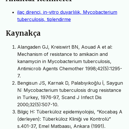
ilaç direnci, in-vitro duyarlılık, Mycobacterium
tuberculosis, tiplendirme
Kaynakça
Alangaden GJ, Kreiswirt BN, Aouad A et al:
Mechanism of resistance to amikacin and
kanamycin in Mycobacterium tuberculosis,
Antimicrob Agents Chemother 1998;42(5):1295-
7.
Bengisun JS, Karnak D, Palabıyıkoğlu İ, Saygun
N: Mycobacterium tuberculosis drug resistance
in Turkey, 1976-97, Scand J Infect Dis
2000;32(5):507-10.
Bilgiç H: Tüberküloz epidemiyolojisi, “Kocabaş A
(derleyen): Tüberküloz Kliniği ve Kontrolü”
s.401-37, Emel Matbaası, Ankara (1991).