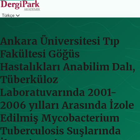
Türkçe
Giriş
Ankara Üniversitesi Tıp
Fakültesi Göğüs
Hastalıkları Anabilim Dalı,
Tüberküloz
Laboratuvarında 2001-
2006 yılları Arasında İzole
Edilmiş Mycobacterium
Tuberculosis Suşlarında