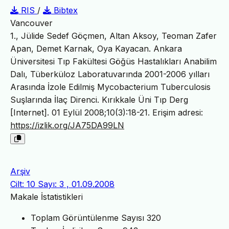
RIS
/
Bibtex
Vancouver
1., Jülide Sedef Göçmen, Altan Aksoy, Teoman Zafer
Apan, Demet Karnak, Oya Kayacan. Ankara
Üniversitesi Tıp Fakültesi Göğüs Hastalıkları Anabilim
Dalı, Tüberküloz Laboratuvarında 2001-2006 yılları
Arasında İzole Edilmiş Mycobacterium Tuberculosis
Suşlarında İlaç Direnci. Kırıkkale Üni Tıp Derg
[Internet]. 01 Eylül 2008;10(3):18-21. Erişim adresi:
https://izlik.org/JA75DA99LN
Arşiv
Cilt: 10 Sayı: 3 , 01.09.2008
Makale İstatistikleri
Toplam Görüntülenme Sayısı
320