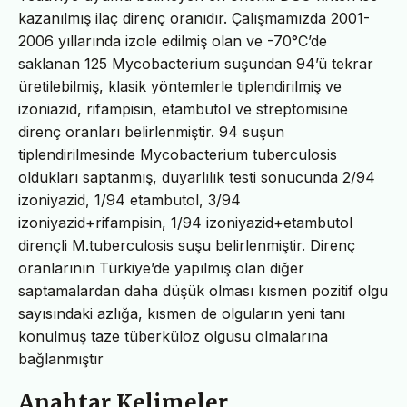
kazanılmış ilaç direnç oranıdır. Çalışmamızda 2001-
2006 yıllarında izole edilmiş olan ve -70°C’de
saklanan 125 Mycobacterium suşundan 94’ü tekrar
üretilebilmiş, klasik yöntemlerle tiplendirilmiş ve
izoniazid, rifampisin, etambutol ve streptomisine
direnç oranları belirlenmiştir. 94 suşun
tiplendirilmesinde Mycobacterium tuberculosis
oldukları saptanmış, duyarlılık testi sonucunda 2/94
izoniyazid, 1/94 etambutol, 3/94
izoniyazid+rifampisin, 1/94 izoniyazid+etambutol
dirençli M.tuberculosis suşu belirlenmiştir. Direnç
oranlarının Türkiye’de yapılmış olan diğer
saptamalardan daha düşük olması kısmen pozitif olgu
sayısındaki azlığa, kısmen de olguların yeni tanı
konulmuş taze tüberküloz olgusu olmalarına
bağlanmıştır
Anahtar Kelimeler