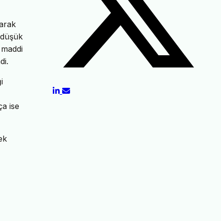
larak
 düşük
 maddi
di.
i
ça ise
ek