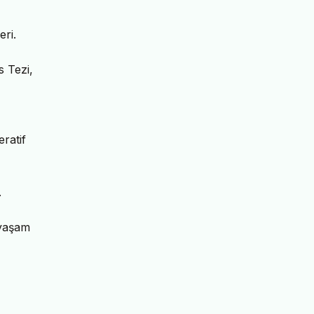
eri.
s Tezi,
ratif
.
 yaşam