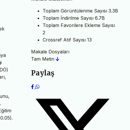
Toplam Görüntülenme Sayısı
3.3B
Toplam İndirilme Sayısı
6.7B
Toplam Favorilere Ekleme Sayısı
mek
2
Crossref Atıf Sayısı
13
Makale Dosyaları
aya
Tam Metin
i
SDÖ)
Paylaş
rı,
zunu,
.
ğitim
0.05).