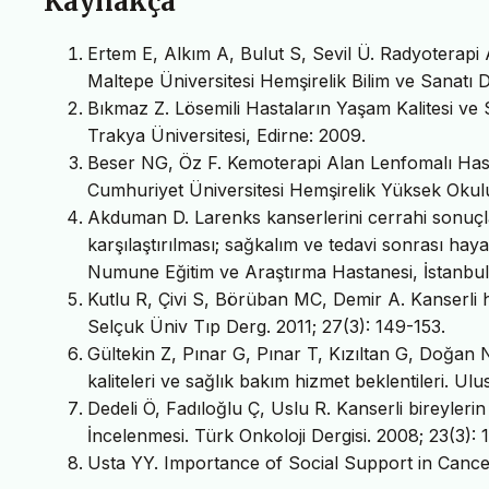
Kaynakça
Ertem E, Alkım A, Bulut S, Sevil Ü. Radyoterapi 
Maltepe Üniversitesi Hemşirelik Bilim ve Sanatı De
Bıkmaz Z. Lösemili Hastaların Yaşam Kalitesi ve 
Trakya Üniversitesi, Edirne: 2009.
Beser NG, Öz F. Kemoterapi Alan Lenfomalı Hast
Cumhuriyet Üniversitesi Hemşirelik Yüksek Okulu 
Akduman D. Larenks kanserlerini cerrahi sonuçlar
karşılaştırılması; sağkalım ve tedavi sonrası hay
Numune Eğitim ve Araştırma Hastanesi, İstanbul
Kutlu R, Çivi S, Börüban MC, Demir A. Kanserli h
Selçuk Üniv Tıp Derg. 2011; 27(3): 149-153.
Gültekin Z, Pınar G, Pınar T, Kızıltan G, Doğan N
kaliteleri ve sağlık bakım hizmet beklentileri. Ul
Dedeli Ö, Fadıloğlu Ç, Uslu R. Kanserli bireyleri
İncelenmesi. Türk Onkoloji Dergisi. 2008; 23(3): 
Usta YY. Importance of Social Support in Cancer