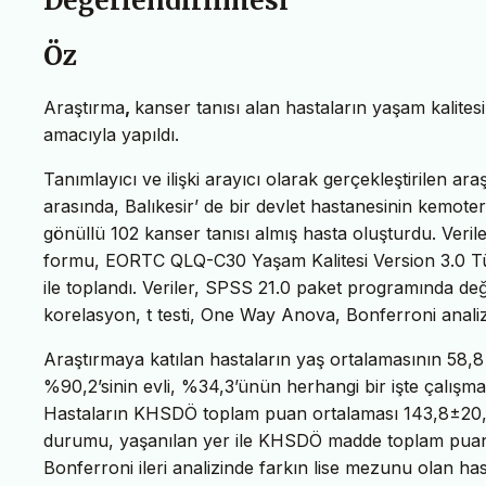
Değerlendirilmesi
Öz
Araştırma
,
kanser tanısı alan hastaların yaşam kalitesi
amacıyla yapıldı.
Tanımlayıcı ve ilişki arayıcı olarak gerçekleştirilen ar
arasında, Balıkesir’ de bir devlet hastanesinin kemote
gönüllü 102 kanser tanısı almış hasta oluşturdu. Veril
formu, EORTC QLQ-C30 Yaşam Kalitesi Version 3.0 T
ile toplandı. Veriler, SPSS 21.0 paket programında değer
korelasyon, t testi, One Way Anova, Bonferroni analizle
Araştırmaya katılan hastaların yaş ortalamasının 58,
%90,2’sinin evli, %34,3’ünün herhangi bir işte çalışma
Hastaların KHSDÖ toplam puan ortalaması 143,8±20,8 
durumu, yaşanılan yer ile KHSDÖ madde toplam puanları 
Bonferroni ileri analizinde farkın lise mezunu olan ha