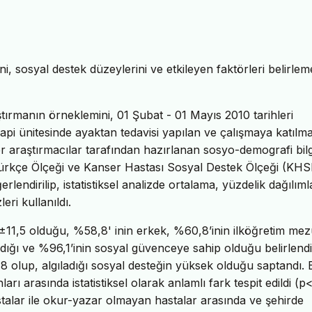
ni, sosyal destek düzeylerini ve etkileyen faktörleri belirle
aştırmanın örneklemini, 01 Şubat - 01 Mayıs 2010 tarihleri
rapi ünitesinde ayaktan tedavisi yapılan ve çalışmaya katılm
er araştırmacılar tarafından hazırlanan sosyo-demografi bilg
ürkçe Ölçeği ve Kanser Hastası Sosyal Destek Ölçeği (KH
lendirilip, istatistiksel analizde ortalama, yüzdelik dağılımla
ri kullanıldı.
8±11,5 olduğu, %58,8' inin erkek, %60,8’inin ilköğretim me
dığı ve %96,1’inin sosyal güvenceye sahip olduğu belirlendi
olup, algıladığı sosyal desteğin yüksek olduğu saptandı. E
arasında istatistiksel olarak anlamlı fark tespit edildi (p<
stalar ile okur-yazar olmayan hastalar arasında ve şehirde