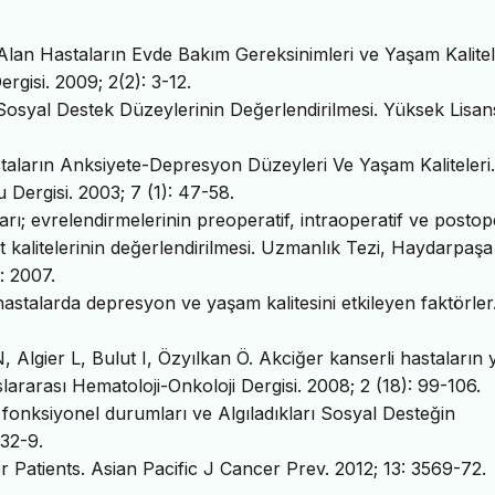
Alan Hastaların Evde Bakım Gereksinimleri ve Yaşam Kalitel
rgisi. 2009; 2(2): 3-12.
Sosyal Destek Düzeylerinin Değerlendirilmesi. Yüksek Lisan
aların Anksiyete-Depresyon Düzeyleri Ve Yaşam Kaliteleri.
Dergisi. 2003; 7 (1): 47-58.
ı; evrelendirmelerinin preoperatif, intraoperatif ve postope
at kalitelerinin değerlendirilmesi. Uzmanlık Tezi, Haydarpaşa
: 2007.
astalarda depresyon ve yaşam kalitesini etkileyen faktörler
, Algier L, Bulut I, Özyılkan Ö. Akciğer kanserli hastaların
uslararası Hematoloji-Onkoloji Dergisi. 2008; 2 (18): 99-106.
n fonksiyonel durumları ve Algıladıkları Sosyal Desteğin
132-9.
 Patients. Asian Pacific J Cancer Prev. 2012; 13: 3569-72.