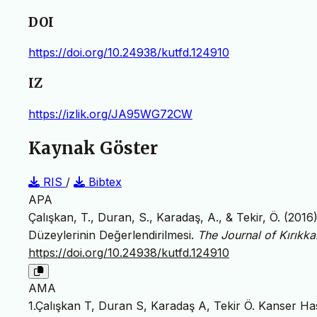
DOI
https://doi.org/10.24938/kutfd.124910
IZ
https://izlik.org/JA95WG72CW
Kaynak Göster
RIS
/
Bibtex
APA
Çalışkan, T., Duran, S., Karadaş, A., & Tekir, Ö. (201
Düzeylerinin Değerlendirilmesi.
The Journal of Kırıkka
https://doi.org/10.24938/kutfd.124910
AMA
1.Çalışkan T, Duran S, Karadaş A, Tekir Ö. Kanser Ha