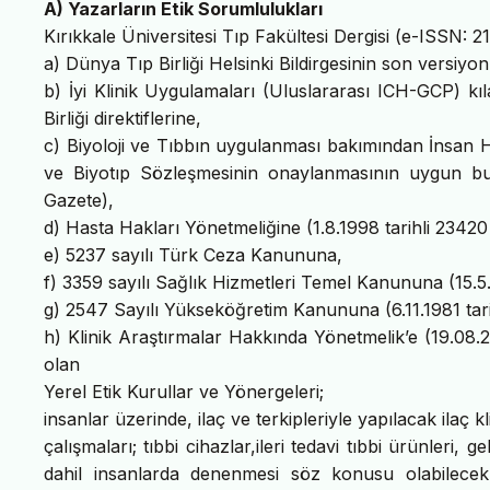
A) Yazarların Etik Sorumlulukları
Kırıkkale Üniversitesi Tıp Fakültesi Dergisi (e-ISSN: 
a) Dünya Tıp Birliği Helsinki Bildirgesinin son versiyo
b) İyi Klinik Uygulamaları (Uluslararası ICH-GCP) k
Birliği direktiflerine,
c) Biyoloji ve Tıbbın uygulanması bakımından İnsan H
ve Biyotıp Sözleşmesinin onaylanmasının uygun bul
Gazete),
d) Hasta Hakları Yönetmeliğine (1.8.1998 tarihli 23420
e) 5237 sayılı Türk Ceza Kanununa,
f) 3359 sayılı Sağlık Hizmetleri Temel Kanununa (15.5.
g) 2547 Sayılı Yükseköğretim Kanununa (6.11.1981 tari
h) Klinik Araştırmalar Hakkında Yönetmelik’e (19.08.2
olan
Yerel Etik Kurullar ve Yönergeleri;
insanlar üzerinde, ilaç ve terkipleriyle yapılacak ilaç k
çalışmaları; tıbbi cihazlar,ileri tedavi tıbbi ürünleri
dahil insanlarda denenmesi söz konusu olabilecek