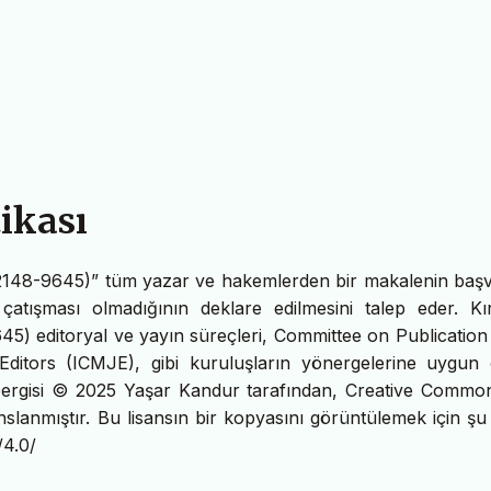
tikası
SN: 2148-9645)” tüm yazar ve hakemlerden bir makalenin baş
r çatışması olmadığının deklare edilmesini talep eder. Kır
645) editoryal ve yayın süreçleri, Committee on Publication
Editors (ICMJE), gibi kuruluşların yönergelerine uygun 
esi Dergisi © 2025 Yaşar Kandur tarafından, Creative Commo
slanmıştır. Bu lisansın bir kopyasını görüntülemek için şu
/4.0/