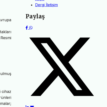
Dergi İletişim
Paylaş
Avrupa
Hakları
 Resmi
urulmuş
i cihaz
rünleri
malar;