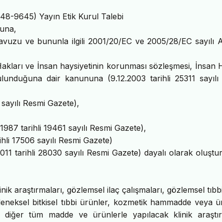
2148-9645) Yayın Etik Kurul Talebi
nuna,
ılavuzu ve bununla ilgili 2001/20/EC ve 2005/28/EC sayılı 
akları ve İnsan haysiyetinin korunması sözleşmesi, İnsan 
unduğuna dair kanununa (9.12.2003 tarihli 25311 sayılı
 sayılı Resmi Gazete),
1987 tarihli 19461 sayılı Resmi Gazete),
hli 17506 sayılı Resmi Gazete)
011 tarihli 28030 sayılı Resmi Gazete) dayalı olarak oluşt
linik araştırmaları, gözlemsel ilaç çalışmaları, gözlemsel tıbb
, geleneksel bitkisel tıbbi ürünler, kozmetik hammadde veya ü
 diğer tüm madde ve ürünlerle yapılacak klinik araştır