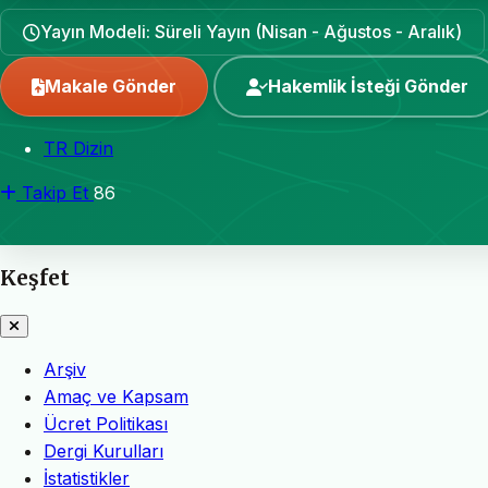
Yayın Modeli: Süreli Yayın (Nisan - Ağustos - Aralık)
Makale Gönder
Hakemlik İsteği Gönder
TR Dizin
Takip Et
86
Keşfet
Arşiv
Amaç ve Kapsam
Ücret Politikası
Dergi Kurulları
İstatistikler