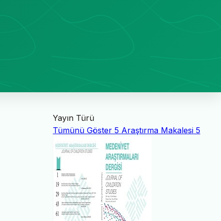
Yayın Türü
Tümünü Göster
5
Araştırma Makalesi
5