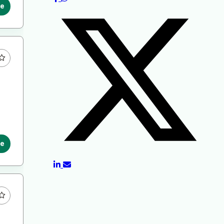
le
le