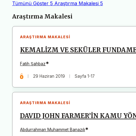
Tümünü Göster
5
Araştırma Makalesi
5
Makaleler
Araştırma Makalesi
ARAŞTIRMA MAKALESI
KEMALİZM VE SEKÜLER FUNDAM
*
Fatih Şahbaz
29 Haziran 2019
Sayfa 1-17
ARAŞTIRMA MAKALESI
DAVID JOHN FARMER’İN KAMU YÖ
*
Abdurrahman Muhammet Banazılı