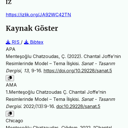
IZ
https://izlik.org/JA92WC42TN
Kaynak Göster
RIS
/
Bibtex
APA
Menteşoğlu Chatzoudas, Ç. (2022). Chantal Joffe’nin
Resimlerinde Model – Tema İlişkisi.
Sanat - Tasarım
Dergisi
,
13
, 9-16.
https://doi.org/10.29228/sanat.5
AMA
1.Menteşoğlu Chatzoudas Ç. Chantal Joffe’nin
Resimlerinde Model – Tema İlişkisi.
Sanat - Tasarım
Dergisi
. 2022;(13):9-16.
doi:10.29228/sanat.5
Chicago
Menteşoğlu Chatzoudas, Çiğdem. 2022. “Chantal