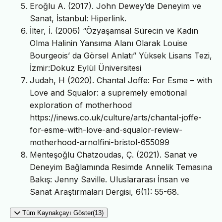
Eroğlu A. (2017). John Dewey’de Deneyim ve
Sanat, İstanbul: Hiperlink.
İlter, İ. (2006) “Özyaşamsal Sürecin ve Kadın
Olma Halinin Yansıma Alanı Olarak Louise
Bourgeois’ da Görsel Anlatı” Yüksek Lisans Tezi,
İzmir:Dokuz Eylül Üniversitesi
Judah, H (2020). Chantal Joffe: For Esme – with
Love and Squalor: a supremely emotional
exploration of motherhood
https://inews.co.uk/culture/arts/chantal-joffe-
for-esme-with-love-and-squalor-review-
motherhood-arnolfini-bristol-655099
Menteşoğlu Chatzoudas, Ç. (2021). Sanat ve
Deneyim Bağlamında Resimde Annelik Temasına
Bakış: Jenny Saville. Uluslararası İnsan ve
Sanat Araştırmaları Dergisi, 6(1): 55-68.
Tüm Kaynakçayı Göster(13)