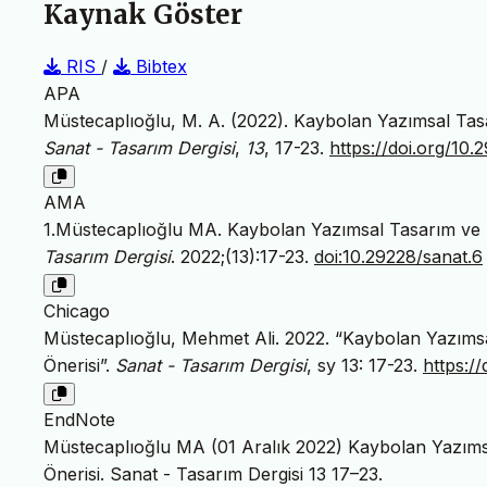
Kaynak Göster
RIS
/
Bibtex
APA
Müstecaplıoğlu, M. A. (2022). Kaybolan Yazımsal Tasa
Sanat - Tasarım Dergisi
,
13
, 17-23.
https://doi.org/10.
AMA
1.Müstecaplıoğlu MA. Kaybolan Yazımsal Tasarım ve S
Tasarım Dergisi
. 2022;(13):17-23.
doi:10.29228/sanat.6
Chicago
Müstecaplıoğlu, Mehmet Ali. 2022. “Kaybolan Yazımsal
Önerisi”.
Sanat - Tasarım Dergisi
, sy 13: 17-23.
https:/
EndNote
Müstecaplıoğlu MA (01 Aralık 2022) Kaybolan Yazımsa
Önerisi. Sanat - Tasarım Dergisi 13 17–23.