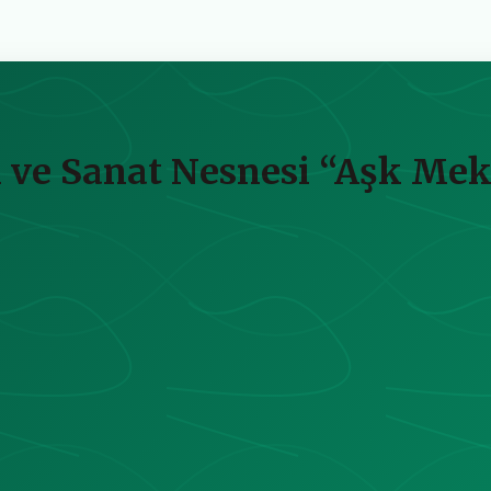
ve Sanat Nesnesi “Aşk Mektu