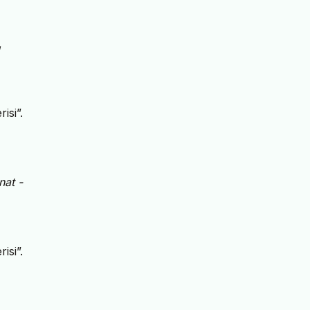
,
isi”.
nat -
isi”.