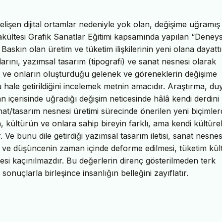
elişen dijital ortamlar nedeniyle yok olan, değişime uğramış
kültesi Grafik Sanatlar Eğitimi kapsamında yapılan “Deneys
Baskın olan üretim ve tüketim ilişkilerinin yeni olana dayattı
arını, yazımsal tasarım (tipografi) ve sanat nesnesi olarak
ar, ve onların oluşturduğu gelenek ve göreneklerin değişime
 hale getirildiğini incelemek metnin amacıdır. Araştırma, du
an içerisinde uğradığı değişim neticesinde hâlâ kendi derdini
nat/tasarım nesnesi üretimi sürecinde önerilen yeni biçimler
, kültürün ve onlara sahip bireyin farklı, ama kendi kültüre
. Ve bunu dile getirdiği yazımsal tasarım iletisi, sanat nesne
m ve düşüncenin zaman içinde deforme edilmesi, tüketim kül
mesi kaçınılmazdır. Bu değerlerin direnç gösterilmeden terk
sonuçlarla birleşince insanlığın belleğini zayıflatır.