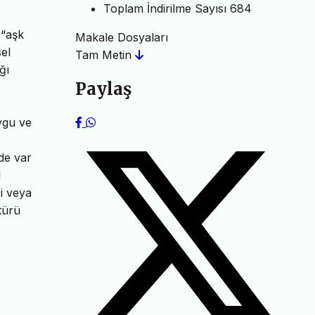
Toplam İndirilme Sayısı
684
 “aşk
Makale Dosyaları
el
Tam Metin
ğı
Paylaş
ygu ve
de var
l
si veya
türü