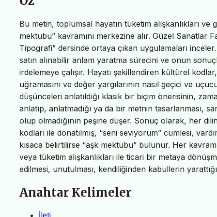
Öz
Bu metin, toplumsal hayatın tüketim alışkanlıkları ve g
mektubu” kavramını merkezine alır. Güzel Sanatlar Fa
Tipografi” dersinde ortaya çıkan uygulamaları inceler. 
satın alınabilir anlam yaratma sürecini ve onun sonuçl
irdelemeye çalışır. Hayatı şekillendiren kültürel kodl
uğramasını ve değer yargılarının nasıl geçici ve uçucu
düşünceleri anlatıldığı klasik bir biçim önerisinin, zam
anlatıp, anlatmadığı ya da bir metnin tasarlanması, sa
olup olmadığının peşine düşer. Sonuç olarak, her dilin
kodları ile donatılmış, “seni seviyorum” cümlesi, vardır
kısaca belirtilirse “aşk mektubu” bulunur. Her kavra
veya tüketim alışkanlıkları ile ticari bir metaya dönüş
edilmesi, unutulması, kendiliğinden kabullerin yarattığı 
Anahtar Kelimeler
İleti