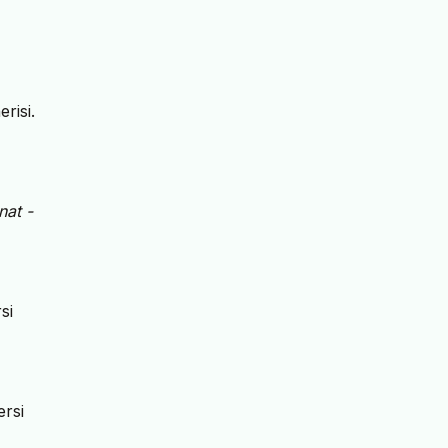
risi.
nat -
si
ersi