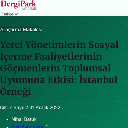
Türkçe
Giriş
Araştırma Makalesi
Yerel Yönetimlerin Sosyal
İçerme Faaliyetlerinin
Göçmenlerin Toplumsal
Uyumuna Etkisi: İstanbul
Örneği
Cilt: 7
Sayı: 2
31 Aralık 2022
Nihal Batuk
*
Yusuf Adıgüzel