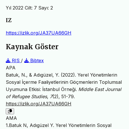
Yıl 2022 Cilt: 7 Sayı: 2
IZ
https://izlik.org/JA37UA66GH
Kaynak Göster
RIS
/
Bibtex
APA
Batuk, N., & Adıgüzel, Y. (2022). Yerel Yönetimlerin
Sosyal İçerme Faaliyetlerinin Göçmenlerin Toplumsal
Uyumuna Etkisi: İstanbul Örneği.
Middle East Journal
of Refugee Studies
,
7
(2), 51-79.
https://izlik.org/JA37UA66GH
AMA
1.Batuk N, Adıgüzel Y. Yerel Yönetimlerin Sosyal