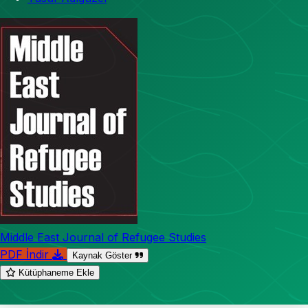
Middle East Journal of Refugee Studies
PDF İndir
Kaynak Göster
Kütüphaneme Ekle