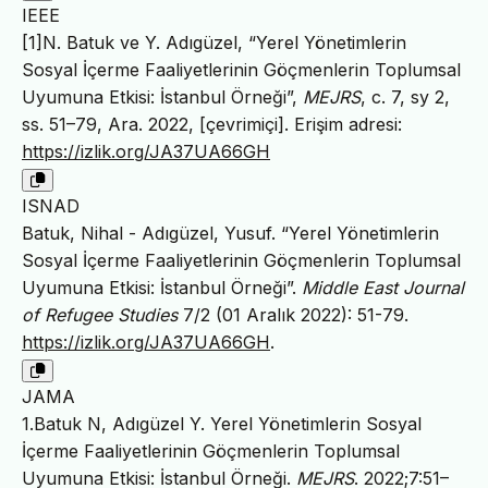
IEEE
[1]N. Batuk ve Y. Adıgüzel, “Yerel Yönetimlerin
Sosyal İçerme Faaliyetlerinin Göçmenlerin Toplumsal
Uyumuna Etkisi: İstanbul Örneği”,
MEJRS
, c. 7, sy 2,
ss. 51–79, Ara. 2022, [çevrimiçi]. Erişim adresi:
https://izlik.org/JA37UA66GH
ISNAD
Batuk, Nihal - Adıgüzel, Yusuf. “Yerel Yönetimlerin
Sosyal İçerme Faaliyetlerinin Göçmenlerin Toplumsal
Uyumuna Etkisi: İstanbul Örneği”.
Middle East Journal
of Refugee Studies
7/2 (01 Aralık 2022): 51-79.
https://izlik.org/JA37UA66GH
.
JAMA
1.Batuk N, Adıgüzel Y. Yerel Yönetimlerin Sosyal
İçerme Faaliyetlerinin Göçmenlerin Toplumsal
Uyumuna Etkisi: İstanbul Örneği.
MEJRS
. 2022;7:51–