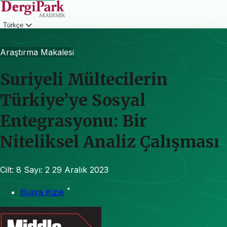
Türkçe
Giriş
Araştırma Makalesi
Suriyeli Mültecilerin
Türkiye’ye Sosyal
Entegrasyonu: Bir
Niteliksel Analiz Çalışması
Cilt: 8
Sayı: 2
29 Aralık 2023
*
Büşra Kızık