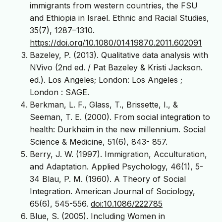
immigrants from western countries, the FSU
and Ethiopia in Israel. Ethnic and Racial Studies,
35(7), 1287–1310.
https://doi.org/10.1080/01419870.2011.602091
Bazeley, P. (2013). Qualitative data analysis with
NVivo (2nd ed. / Pat Bazeley & Kristi Jackson.
ed.). Los Angeles; London: Los Angeles ;
London : SAGE.
Berkman, L. F., Glass, T., Brissette, I., &
Seeman, T. E. (2000). From social integration to
health: Durkheim in the new millennium. Social
Science & Medicine, 51(6), 843- 857.
Berry, J. W. (1997). Immigration, Acculturation,
and Adaptation. Applied Psychology, 46(1), 5-
34 Blau, P. M. (1960). A Theory of Social
Integration. American Journal of Sociology,
65(6), 545-556.
doi:10.1086/222785
Blue, S. (2005). Including Women in