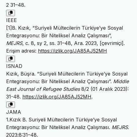
2 31–48.
IEEE
[1]B. Kızık, “Suriyeli Mültecilerin Türkiye’ye Sosyal
Entegrasyonu: Bir Niteliksel Analiz Çalışması”,
MEJRS
, c. 8, sy 2, ss. 31–48, Ara. 2023, [çevrimiçi].
Erişim adresi:
https://izlik.org/JA85AJ52MH
ISNAD
Kızık, Büşra. “Suriyeli Mültecilerin Türkiye’ye Sosyal
Entegrasyonu: Bir Niteliksel Analiz Çalışması”.
Middle
East Journal of Refugee Studies
8/2 (01 Aralık 2023):
31-48.
https://izlik.org/JA85AJ52MH
.
JAMA
1.Kızık B. Suriyeli Mültecilerin Türkiye’ye Sosyal
Entegrasyonu: Bir Niteliksel Analiz Çalışması.
MEJRS
.
2023;8:31–48.