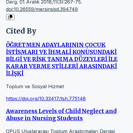
Derg. 01 Aralık 2018;11(3):267-75.
doi:10.26559/mersinsbd.394749
Cited By
ÖĞRETMEN ADAYLARININ ÇOCUK
İSTİSMARI VE İHMALİ KONUSUNDAKİ
BİLGİ VE RİSK TANIMA DÜZEYLERİ İLE
KARAR VERME STİLLERİ ARASINDAKİ
İLİŞKİ
Toplum ve Sosyal Hizmet
https://doi.org/10.33417/tsh.775148
Awareness Levels of Child Neglect and
Abuse in Nursing Students
OPUS Uluslararası Toplum Araştırmaları Dergisi