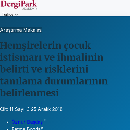
Türkçe
Giriş
Araştırma Makalesi
Hemşirelerin çocuk
istismarı ve ihmalinin
belirti ve risklerini
tanılama durumlarının
belirlenmesi
Cilt: 11
Sayı: 3
25 Aralık 2018
*
Öznur Başdaş
Fatma Bozdağ