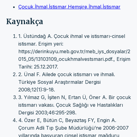
Çocuk,İhmal,İstismar,Hemşire,İhmal,İstismar
Kaynakça
1. Üstündağ A. Çocuk ihmal ve istismarı-cinsel
istismar. Erişim yeri:
https://derinkuyu.meb.gov.tr/meb_iys_dosyalar/2
015_05/13103109_ocukhmalvestsmari.pdf., Erişim
Tarihi: 25.12.2017.
2. Ünal F. Ailede çocuk istismarı ve ihmali.
Türkiye Sosyal Araştırmalar Dergisi
2008;12(1):9-18.
3. Yılmaz G, İşiten N, Ertan Ü, Öner A. Bir çocuk
istismarı vakası. Çocuk Sağlığı ve Hastalıkları
Dergisi 2003;46:295-298.
4. Özer E, Bütün C, Beyaztaş FY, Engin A.
Çorum Adli Tıp Şube Müdürlüğü’ne 2006-2007
yıllarında başvuran cinsel istismar mağduru