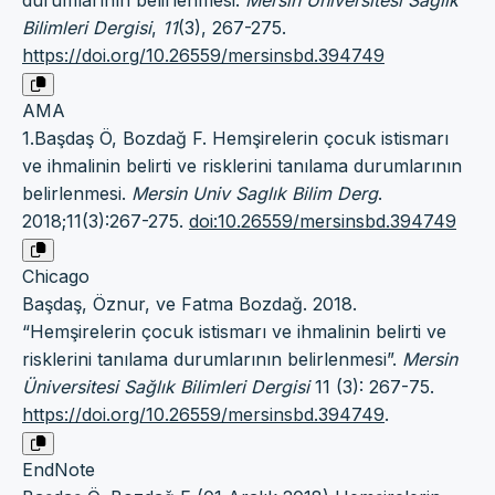
durumlarının belirlenmesi.
Mersin Üniversitesi Sağlık
Bilimleri Dergisi
,
11
(3), 267-275.
https://doi.org/10.26559/mersinsbd.394749
AMA
1.Başdaş Ö, Bozdağ F. Hemşirelerin çocuk istismarı
ve ihmalinin belirti ve risklerini tanılama durumlarının
belirlenmesi.
Mersin Univ Saglık Bilim Derg
.
2018;11(3):267-275.
doi:10.26559/mersinsbd.394749
Chicago
Başdaş, Öznur, ve Fatma Bozdağ. 2018.
“Hemşirelerin çocuk istismarı ve ihmalinin belirti ve
risklerini tanılama durumlarının belirlenmesi”.
Mersin
Üniversitesi Sağlık Bilimleri Dergisi
11 (3): 267-75.
https://doi.org/10.26559/mersinsbd.394749
.
EndNote