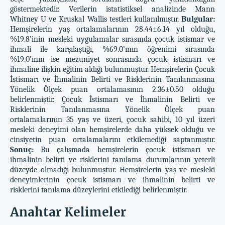
göstermektedir. Verilerin istatistiksel analizinde Mann
Whitney U ve Kruskal Wallis testleri kullanılmıştır.
Bulgular:
Hemşirelerin yaş ortalamalarının 28.44±6.14 yıl olduğu,
%19.8’inin mesleki uygulamalar sırasında çocuk istismar ve
ihmali ile karşılaştığı, %69.0’ının öğrenimi sırasında
%19.0’ının ise mezuniyet sonrasında çocuk istismarı ve
ihmaline ilişkin eğitim aldığı bulunmuştur. Hemşirelerin Çocuk
İstismarı ve İhmalinin Belirti ve Risklerinin Tanılanmasına
Yönelik Ölçek puan ortalamasının 2.36±0.50 olduğu
belirlenmiştir. Çocuk İstismarı ve İhmalinin Belirti ve
Risklerinin Tanılanmasına Yönelik Ölçek puan
ortalamalarının 35 yaş ve üzeri, çocuk sahibi, 10 yıl üzeri
mesleki deneyimi olan hemşirelerde daha yüksek olduğu ve
cinsiyetin puan ortalamalarını etkilemediği saptanmıştır.
Sonuç:
Bu çalışmada hemşirelerin çocuk istismarı ve
ihmalinin belirti ve risklerini tanılama durumlarının yeterli
düzeyde olmadığı bulunmuştur. Hemşirelerin yaş ve mesleki
deneyimlerinin çocuk istismarı ve ihmalinin belirti ve
risklerini tanılama düzeylerini etkilediği belirlenmiştir.
Anahtar Kelimeler