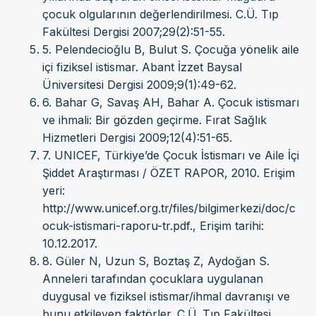
çocuk olgularının değerlendirilmesi. C.Ü. Tıp
Fakültesi Dergisi 2007;29(2):51-55.
5. Pelendecioğlu B, Bulut S. Çocuğa yönelik aile
içi fiziksel istismar. Abant İzzet Baysal
Üniversitesi Dergisi 2009;9(1):49-62.
6. Bahar G, Savaş AH, Bahar A. Çocuk istismarı
ve ihmali: Bir gözden geçirme. Fırat Sağlık
Hizmetleri Dergisi 2009;12(4):51-65.
7. UNICEF, Türkiye’de Çocuk İstismarı ve Aile İçi
Şiddet Araştırması / ÖZET RAPOR, 2010. Erişim
yeri:
http://www.unicef.org.tr/files/bilgimerkezi/doc/c
ocuk-istismari-raporu-tr.pdf., Erişim tarihi:
10.12.2017.
8. Güler N, Uzun S, Boztaş Z, Aydoğan S.
Anneleri tarafından çocuklara uygulanan
duygusal ve fiziksel istismar/ihmal davranışı ve
bunu etkileyen faktörler. C.Ü. Tıp Fakültesi