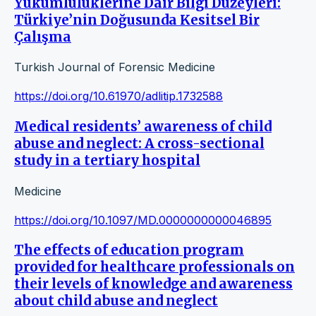
Yükümlülüklerine Dair Bilgi Düzeyleri:
Türkiye’nin Doğusunda Kesitsel Bir
Çalışma
Turkish Journal of Forensic Medicine
https://doi.org/10.61970/adlitip.1732588
Medical residents’ awareness of child
abuse and neglect: A cross-sectional
study in a tertiary hospital
Medicine
https://doi.org/10.1097/MD.0000000000046895
The effects of education program
provided for healthcare professionals on
their levels of knowledge and awareness
about child abuse and neglect