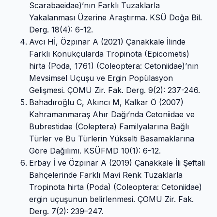
Scarabaeidae)’nın Farklı Tuzaklarla
Yakalanması Üzerine Araştırma. KSÜ Doğa Bil.
Derg. 18(4): 6-12.
Avcı Hİ, Özpınar A (2021) Çanakkale İlinde
Farklı Konukçularda Tropinota (Epicometis)
hirta (Poda, 1761) (Coleoptera: Cetoniidae)’nın
Mevsimsel Uçuşu ve Ergin Popülasyon
Gelişmesi. ÇOMÜ Zir. Fak. Derg. 9(2): 237-246.
Bahadıroğlu C, Akıncı M, Kalkar Ö (2007)
Kahramanmaraş Ahır Dağı’nda Cetoniidae ve
Bubrestidae (Coleptera) Familyalarına Bağlı
Türler ve Bu Türlerin Yükselti Basamaklarına
Göre Dağılımı. KSÜFMD 10(1): 6-12.
Erbay İ ve Özpınar A (2019) Çanakkale İli Şeftali
Bahçelerinde Farklı Mavi Renk Tuzaklarla
Tropinota hirta (Poda) (Coleoptera: Cetoniidae)
ergin uçuşunun belirlenmesi. ÇOMÜ Zir. Fak.
Derg. 7(2): 239–247.