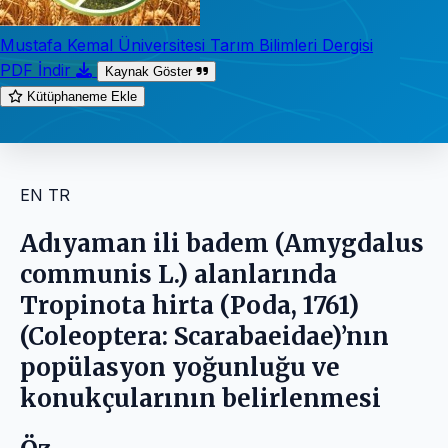
Mustafa Kemal Üniversitesi Tarım Bilimleri Dergisi
PDF İndir
Kaynak Göster
Kütüphaneme Ekle
EN
TR
Adıyaman ili badem (Amygdalus
communis L.) alanlarında
Tropinota hirta (Poda, 1761)
(Coleoptera: Scarabaeidae)’nın
popülasyon yoğunluğu ve
konukçularının belirlenmesi