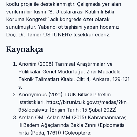
kodlu proje ile desteklenmiştir. Çalışmada yer alan
verilerin bir kısmı ‘’8. Uluslararası Katılımlı Bitki
Koruma Kongresi’’ adlı kongrede özet olarak
sunulmuştur. Yabancı ot teşhisini yapan hocamız
Doç. Dr. Tamer ÜSTÜNER’e teşekkür ederiz.
Kaynakça
Anonim (2008) Tarımsal Araştırmalar ve
Politikalar Genel Müdürlüğü, Zirai Mücadele
Teknik Talimatları Kitabı, Cilt: 4, Ankara, 129-131
s.
Anonymous (2021) TUİK Bitkisel Üretim
İstatistikleri. https://biruni.tuik.gov.tr/medas/?kn=
95&locale=tr (Erişim Tarihi: 15 Şubat 2022)
Arslan ÖM, Aslan MM (2015) Kahramanmaraş
İli Badem Ağaçlarında Bakla Zınnı (Epicometis
hirta (Poda, 1761)) (Coleoptera: