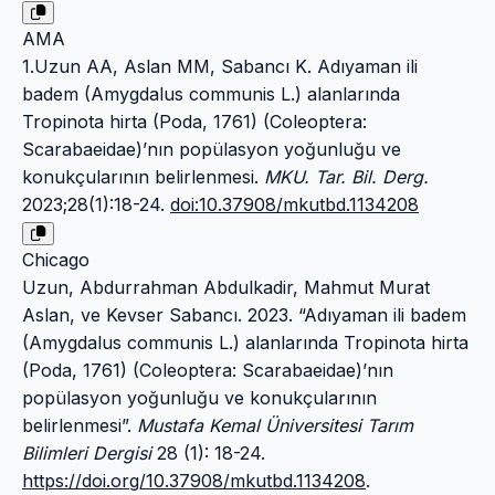
AMA
1.Uzun AA, Aslan MM, Sabancı K. Adıyaman ili
badem (Amygdalus communis L.) alanlarında
Tropinota hirta (Poda, 1761) (Coleoptera:
Scarabaeidae)’nın popülasyon yoğunluğu ve
konukçularının belirlenmesi.
MKU. Tar. Bil. Derg.
2023;28(1):18-24.
doi:10.37908/mkutbd.1134208
Chicago
Uzun, Abdurrahman Abdulkadir, Mahmut Murat
Aslan, ve Kevser Sabancı. 2023. “Adıyaman ili badem
(Amygdalus communis L.) alanlarında Tropinota hirta
(Poda, 1761) (Coleoptera: Scarabaeidae)’nın
popülasyon yoğunluğu ve konukçularının
belirlenmesi”.
Mustafa Kemal Üniversitesi Tarım
Bilimleri Dergisi
28 (1): 18-24.
https://doi.org/10.37908/mkutbd.1134208
.