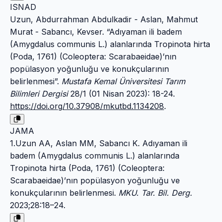
ISNAD
Uzun, Abdurrahman Abdulkadir - Aslan, Mahmut
Murat - Sabancı, Kevser. “Adıyaman ili badem
(Amygdalus communis L.) alanlarında Tropinota hirta
(Poda, 1761) (Coleoptera: Scarabaeidae)’nın
popülasyon yoğunluğu ve konukçularının
belirlenmesi”.
Mustafa Kemal Üniversitesi Tarım
Bilimleri Dergisi
28/1 (01 Nisan 2023): 18-24.
https://doi.org/10.37908/mkutbd.1134208
.
JAMA
1.Uzun AA, Aslan MM, Sabancı K. Adıyaman ili
badem (Amygdalus communis L.) alanlarında
Tropinota hirta (Poda, 1761) (Coleoptera:
Scarabaeidae)’nın popülasyon yoğunluğu ve
konukçularının belirlenmesi.
MKU. Tar. Bil. Derg.
2023;28:18–24.