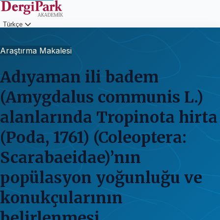
Türkçe
Giriş
Araştırma Makalesi
Adıyaman ili badem
(Amygdalus communis L.)
alanlarında Tropinota hirta
(Poda, 1761) (Coleoptera:
Scarabaeidae)’nın
popülasyon yoğunluğu ve
konukçularının
belirlenmesi