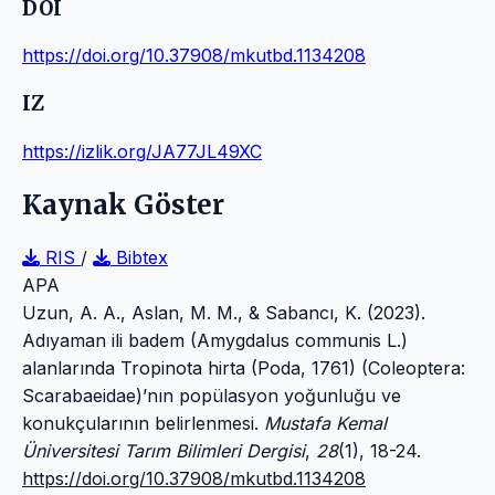
DOI
https://doi.org/10.37908/mkutbd.1134208
IZ
https://izlik.org/JA77JL49XC
Kaynak Göster
RIS
/
Bibtex
APA
Uzun, A. A., Aslan, M. M., & Sabancı, K. (2023).
Adıyaman ili badem (Amygdalus communis L.)
alanlarında Tropinota hirta (Poda, 1761) (Coleoptera:
Scarabaeidae)’nın popülasyon yoğunluğu ve
konukçularının belirlenmesi.
Mustafa Kemal
Üniversitesi Tarım Bilimleri Dergisi
,
28
(1), 18-24.
https://doi.org/10.37908/mkutbd.1134208