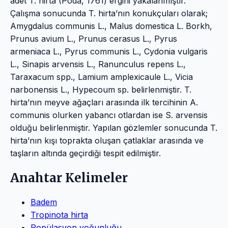
adet T. hirta (Poda, 1761) ergini yakalanmıştır.
Çalışma sonucunda T. hirta’nın konukçuları olarak;
Amygdalus communis L., Malus domestica L. Borkh,
Prunus avium L., Prunus cerasus L., Pyrus
armeniaca L., Pyrus communis L., Cydonia vulgaris
L., Sinapis arvensis L., Ranunculus repens L.,
Taraxacum spp., Lamium amplexicaule L., Vicia
narbonensis L., Hypecoum sp. belirlenmiştir. T.
hirta’nın meyve ağaçları arasında ilk tercihinin A.
communis olurken yabancı otlardan ise S. arvensis
olduğu belirlenmiştir. Yapılan gözlemler sonucunda T.
hirta’nın kışı toprakta oluşan çatlaklar arasında ve
taşların altında geçirdiği tespit edilmiştir.
Anahtar Kelimeler
Badem
Tropinota hirta
Popülasyon yoğunluğu