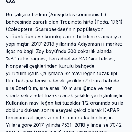
Öz
Bu çalışma badem (Amygdalus communis L.)
bahçesinde zararlı olan Tropinota hirta (Poda, 1761)
(Coleoptera: Scarabaeidae)’nın popülasyon
yoğunluğunu ve konukçularını belirlemek amacıyla
yapılmıştır. 2017-2018 yıllarında Adıyaman ili merkez
ilçesine bağlı Zey köyü’nde 300 dekarlık alanda
%80’ni Ferragnes, Ferraduel ve %20’sini Teksas,
Nonpareil çeşitlerinden kurulu bahçede
yürütülmüştür. Çalışmada 32 mavi leğen tuzak tipi
tüm bahçeyi temsil edecek şekilde dört sıra halinde
sıra üzeri 8 m, sıra arası 10 m aralığında ve her
sırada sekiz adet tuzak olacak şekilde yerleştirilmiştir.
Kullanılan mavi leğen tipi tuzaklar 1/2 oranında su ile
doldurulduktan sonra eşeysel çekici olarak KAPAR
firmasına ait çiçek zınnı feromonu kullanılmıştır.
Yıllara göre 2017 yılında 7531, 2018 yılında ise 7042