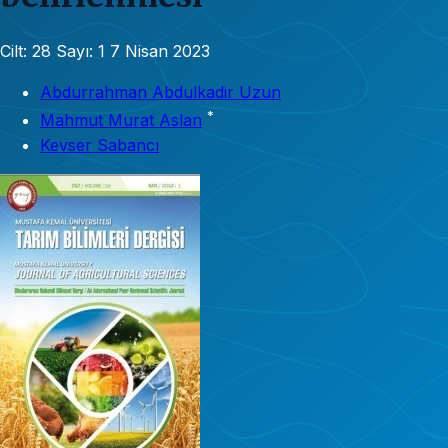
Cilt: 28
Sayı: 1
7 Nisan 2023
Abdurrahman Abdulkadir Uzun
*
Mahmut Murat Aslan
Kevser Sabancı