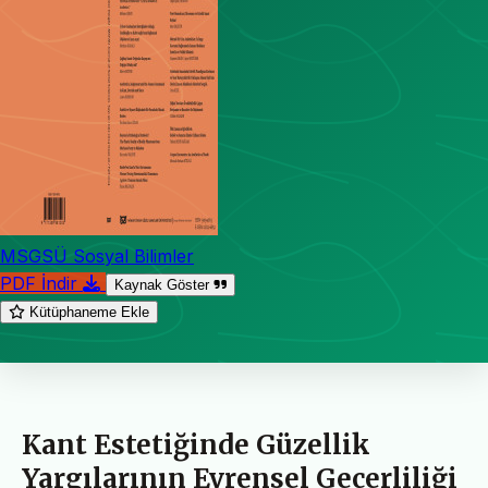
MSGSÜ Sosyal Bilimler
PDF İndir
Kaynak Göster
Kütüphaneme Ekle
Kant Estetiğinde Güzellik
Yargılarının Evrensel Geçerliliği