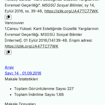
Evrensel Geçerliliği”.
MSGSÜ Sosyal Bilimler
, sy 14,
Eylül 2016, ss. 39-48,
https://izlik.org/JA47TC77WK
.
Vancouver
1.Cansu Yüksel. Kant Estetiğinde Güzellik Yargılarının
Evrensel Geçerliliği. MSGSÜ Sosyal Bilimler
[Internet]. 01 Eylül 2016;(14):39-48. Erişim adresi:
https://izlik.org/JA47TC77WK
Arşiv
Sayı: 14 , 01.09.2016
Makale İstatistikleri
Toplam Görüntülenme Sayısı
227
Toplam İndirilme Sayısı
1.8B
Makale Dosyaları