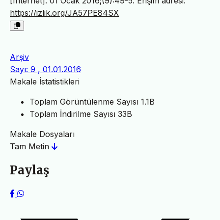
[Internet]. 01 Ocak 2016;(9):49-5. Erişim adresi:
https://izlik.org/JA57PE84SX
Arşiv
Sayı: 9 , 01.01.2016
Makale İstatistikleri
Toplam Görüntülenme Sayısı
1.1B
Toplam İndirilme Sayısı
33B
Makale Dosyaları
Tam Metin
Paylaş