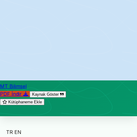
MT Bilimsel
PDF İndir
Kaynak Göster
Kütüphaneme Ekle
TR
EN